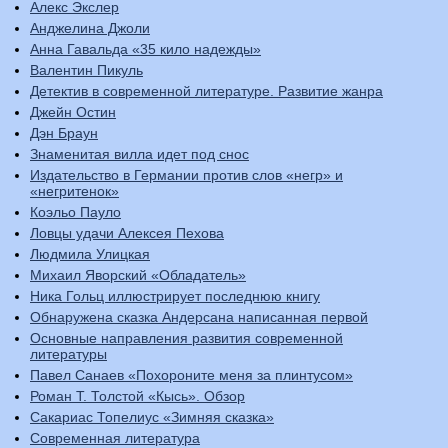
Алекс Экслер
Анджелина Джоли
Анна Гавальда «35 кило надежды»
Валентин Пикуль
Детектив в современной литературе. Развитие жанра
Джейн Остин
Дэн Браун
Знаменитая вилла идет под снос
Издательство в Германии против слов «негр» и
«негритенок»
Коэльо Пауло
Ловцы удачи Алексея Пехова
Людмила Улицкая
Михаил Яворский «Обладатель»
Ника Гольц иллюстрирует последнюю книгу
Обнаружена сказка Андерсана написанная первой
Основные направления развития современной
литературы
Павел Санаев «Похороните меня за плинтусом»
Роман Т. Толстой «Кысь». Обзор
Сакариас Топелиус «Зимняя сказка»
Современная литература