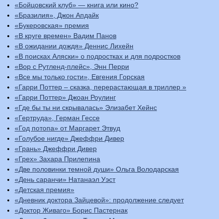
«Бойцовский клуб» — книга или кино?
«Бразилия», Джон Апдайк
«Букеровская» премия
«В круге времен» Вадим Панов
«В ожидании дождя» Деннис Лихейн
«В поисках Аляски» о подростках и для подростков
«Вор с Рутленд-плейс», Энн Перри
«Все мы только гости», Евгения Горская
«Гарри Поттер – сказка, перерастающая в триллер »
«Гарри Поттер» Джоан Роулинг
«Где бы ты ни скрывалась» Элизабет Хейнс
«Гертруда», Герман Гессе
«Год потопа» от Маргарет Этвуд
«Голубое нигде» Джеффри Дивер
«Грань» Джеффри Дивер
«Грех» Захара Прилепина
«Две половинки темной души» Ольга Володарская
«День саранчи» Натанаэл Уэст
«Детская премия»
«Дневник доктора Зайцевой»: продолжение следует
«Доктор Живаго» Борис Пастернак