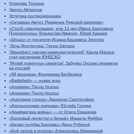
Устинова Татьяна
Чингиз Айтматов
Эстетика постмодернизма
«Октавиан Август. Рождение Римской империи»
«Столб самодержавия, или 12 дел Ивана Карповича
Подопригоры» Владислав Ивченко, Юрий Камаев
«Шоша» от писателя Исаака Башевиса Зингера
“Дочь Монтесумы” Генри Хаггард
“Манифест партии коммунистической” Карла Маркса
стал наследием ЮНЕСКО
“Музей покинутых секретов” Забужко Оксаны перевели
на русский
«99 франков» Фредерика Бегбедера
«Battlefield» — новая игра
«Алхимик» Пауло Коэльо
«Алхимик» Пауло Коэльо
«Анатомия страха» Джонатан Сантлоуфер
«Апельсиновая девушка» Юстейн Гордер
«Арифметика войны» — от Олега Ермакова
«Багровый лепесток и белый» Мишель Фейбер
«Белая голубка Кордовы» Дины Рубиной
«Бой тигров в долине» Александры Марининой