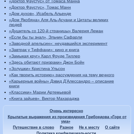
«Доктор Фаустус» от Томаса Манна
«Доктор Фаустус», Томас Манн
«Дом духов», Исабель Альенде
«Дом Якобяна» Аля Аль-Асуани и Цитаты великих
людей
«Душитель со 120-й страницы» Валерия Леман
«Если бы ты знал», Эльчин Сафарли
«Заводной апельсин»: неудавшийся эксперимент
«Завтрак у Тиффани»: кино и книга
«Замыкая круг» Карл Фруде Тиллер
«Здесь обитают призраки» Джон Бойн
«Золушки» Кристина Ульсон
«Как творить историю» рассуждения на тему вечного
«Карьерные войны» Дэвид Д’Алессандро – описание
книги
«Классики» Марии Артемьевой
«Книга зайцев». Виктор Махараджа
Очень интересно
Крылатые выражения из произведения Грибоедова «Горе от
ума»
Путешествие в слово
Разное
Не к месту
О сайте
Политика конфидициальности