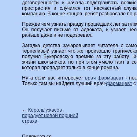
договоренности и начала подстраивать всяки
пристрастия и случился тот несчастный случ
компанию. В конце концов, ребят разбросало по 
Прежде чем узнать правду прошедших лет за пле
Он получает письмо от адвоката, и узнает не
раньше даже и не подозревал.
Загадка детства зачаровывает читателя с сам
терпеливый узнает, что же произошло трагическог
получил Букеровскую премию за эту работу. К
жизни школьников, но при этом умело таит в се
которая пропадает только в конце романа.
Ну а если вас интересует
врач фармацевт
- пос
Только там вы найдете лучший врач-
фармацевт
с
←
Король ужасов
порадует новой порцией
страха
Подписаться