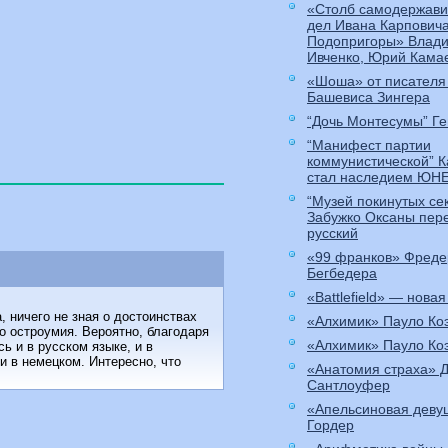
«Столб самодержави
дел Ивана Карпович
Подопригоры» Влади
Ивченко, Юрий Кама
«Шоша» от писателя
Башевиса Зингера
“Дочь Монтесумы” Ге
“Манифест партии
коммунистической” 
стал наследием ЮН
“Музей покинутых се
Забужко Оксаны пер
русский
«99 франков» Фреде
Бегбедера
«Battlefield» — новая
, ничего не зная о достоинствах
«Алхимик» Пауло Ко
го остроумия. Вероятно, благодаря
«Алхимик» Пауло Ко
ь и в русском языке, и в
и в немецком. Интересно, что
«Анатомия страха» 
Сантлоуфер
«Апельсиновая деву
Гордер