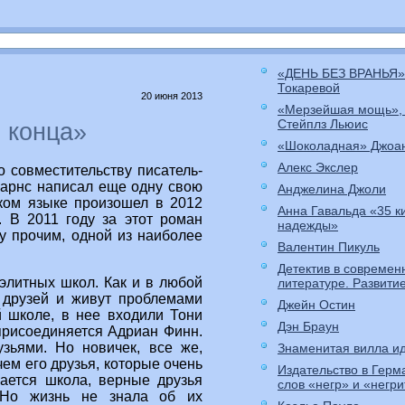
«ДЕНЬ БЕЗ ВРАНЬЯ»
Токаревой
20 июня 2013
«Мерзейшая мощь»,
Стейплз Льюис
 конца»
«Шоколадная» Джоа
Алекс Экслер
о совместительству писатель-
Барнс написал еще одну свою
Анджелина Джоли
ском языке произошел в 2012
Анна Гавальда «35 к
. В 2011 году за этот роман
надежды»
у прочим, одной из наиболее
Валентин Пикуль
Детектив в современ
элитных школ. Как и в любой
литературе. Развити
и друзей и живут проблемами
Джейн Остин
й школе, в нее входили Тони
Дэн Браун
 присоединяется Адриан Финн.
зьями. Но новичек, все же,
Знаменитая вилла ид
ем его друзья, которые очень
Издательство в Герм
вается школа, верные друзья
слов «негр» и «негр
 Но жизнь не знала об их