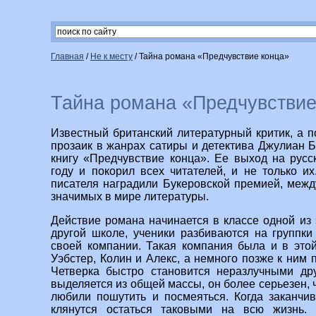
Главная
/
Не к месту
/
Тайна романа «Предчувствие конца»
Тайна романа «Предчувствие
Известный британский литературный критик, а п
прозаик в жанрах сатиры и детектива Джулиан 
книгу «Предчувствие конца». Ее выход на рус
году и покорил всех читателей, и не только их
писателя наградили Букеровской премией, межд
значимых в мире литературы.
Действие романа начинается в классе одной из 
другой школе, ученики разбиваются на группк
своей компании. Такая компания была и в это
Уэбстер, Колин и Алекс, а немного позже к ним
Четверка быстро становится неразлучными дру
выделяется из общей массы, он более серьезен, ч
любили пошутить и посмеяться. Когда заканчи
клянутся остаться таковыми на всю жизнь.