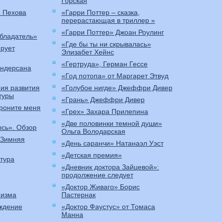
Горская
я Пехова
«Гарри Поттер – сказка,
перерастающая в триллер »
«Гарри Поттер» Джоан Роулинг
бладатель»
«Где бы ты ни скрывалась»
ирует
Элизабет Хейнс
«Гертруда», Герман Гессе
Андерсана
«Год потопа» от Маргарет Этвуд
ия развития
«Голубое нигде» Джеффри Дивер
туры
«Грань» Джеффри Дивер
роните меня
«Грех» Захара Прилепина
«Две половинки темной души»
ысь». Обзор
Ольга Володарская
«Зимняя
«День саранчи» Натанаэл Уэст
«Детская премия»
тура
«Дневник доктора Зайцевой»:
продолжение следует
«Доктор Живаго» Борис
низма
Пастернак
ождение
«Доктор Фаустус» от Томаса
Манна