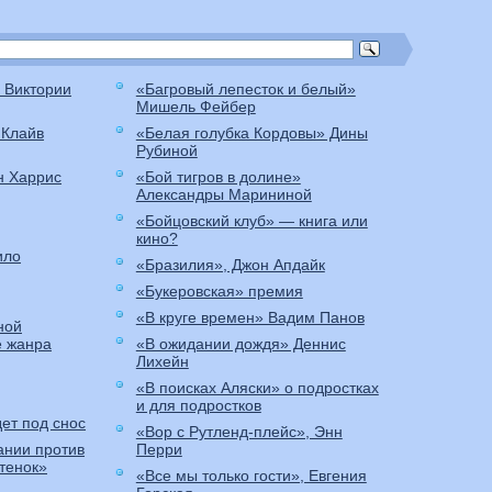
 Виктории
«Багровый лепесток и белый»
Мишель Фейбер
 Клайв
«Белая голубка Кордовы» Дины
Рубиной
н Харрис
«Бой тигров в долине»
Александры Марининой
«Бойцовский клуб» — книга или
кино?
ило
«Бразилия», Джон Апдайк
«Букеровская» премия
«В круге времен» Вадим Панов
ной
е жанра
«В ожидании дождя» Деннис
Лихейн
«В поисках Аляски» о подростках
и для подростков
ет под снос
«Вор с Рутленд-плейс», Энн
ании против
Перри
итенок»
«Все мы только гости», Евгения