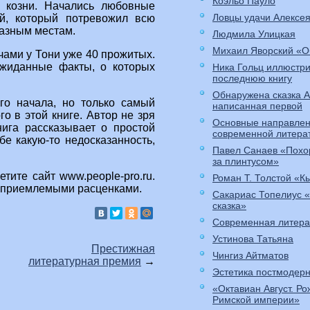
Коэльо Пауло
е козни. Начались любовные
Ловцы удачи Алексе
ай, который потревожил всю
разным местам.
Людмила Улицкая
Михаил Яворский «О
чами у Тони уже 40 прожитых.
ожиданные факты, о которых
Ника Гольц иллюстр
последнюю книгу
Обнаружена сказка 
ого начала, но только самый
написанная первой
о в этой книге. Автор не зря
Основные направлен
нига рассказывает о простой
современной литера
бе какую-то недосказанность,
Павел Санаев «Похо
за плинтусом»
етите сайт www.people-pro.ru.
Роман Т. Толстой «К
 приемлемыми расценками.
Сакариас Топелиус 
сказка»
Современная литера
Устинова Татьяна
Престижная
Чингиз Айтматов
литературная премия
→
Эстетика постмодер
«Октавиан Август. Р
Римской империи»