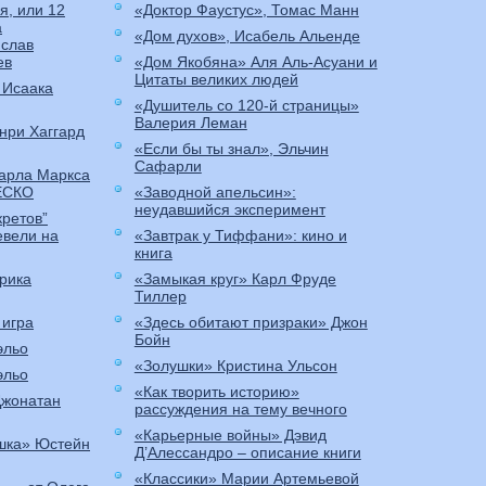
я, или 12
«Доктор Фаустус», Томас Манн
а
«Дом духов», Исабель Альенде
слав
ев
«Дом Якобяна» Аля Аль-Асуани и
Цитаты великих людей
 Исаака
«Душитель со 120-й страницы»
Валерия Леман
нри Хаггард
«Если бы ты знал», Эльчин
Сафарли
Карла Маркса
ЕСКО
«Заводной апельсин»:
неудавшийся эксперимент
кретов”
евели на
«Завтрак у Тиффани»: кино и
книга
рика
«Замыкая круг» Карл Фруде
Тиллер
 игра
«Здесь обитают призраки» Джон
Бойн
эльо
«Золушки» Кристина Ульсон
эльо
«Как творить историю»
Джонатан
рассуждения на тему вечного
«Карьерные войны» Дэвид
шка» Юстейн
Д’Алессандро – описание книги
«Классики» Марии Артемьевой