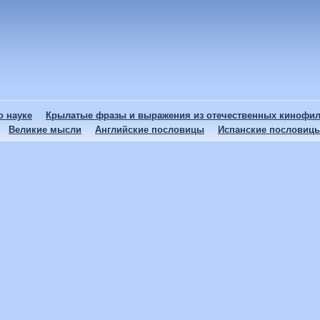
 науке
Крылатые фразы и выражения из отечественных кинофи
Великие мысли
Английские пословицы
Испанские пословиц