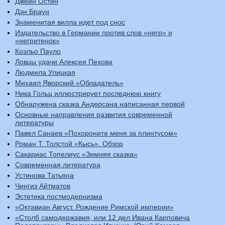
Джейн Остин
Дэн Браун
Знаменитая вилла идет под снос
Издательство в Германии против слов «негр» и
«негритенок»
Коэльо Пауло
Ловцы удачи Алексея Пехова
Людмила Улицкая
Михаил Яворский «Обладатель»
Ника Гольц иллюстрирует последнюю книгу
Обнаружена сказка Андерсана написанная первой
Основные направления развития современной
литературы
Павел Санаев «Похороните меня за плинтусом»
Роман Т. Толстой «Кысь». Обзор
Сакариас Топелиус «Зимняя сказка»
Современная литература
Устинова Татьяна
Чингиз Айтматов
Эстетика постмодернизма
«Октавиан Август. Рождение Римской империи»
«Столб самодержавия, или 12 дел Ивана Карповича