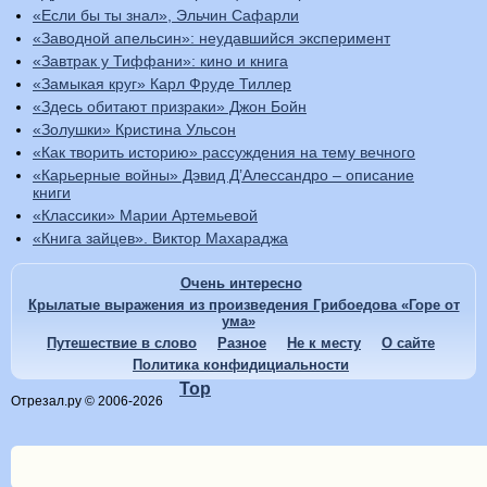
«Если бы ты знал», Эльчин Сафарли
«Заводной апельсин»: неудавшийся эксперимент
«Завтрак у Тиффани»: кино и книга
«Замыкая круг» Карл Фруде Тиллер
«Здесь обитают призраки» Джон Бойн
«Золушки» Кристина Ульсон
«Как творить историю» рассуждения на тему вечного
«Карьерные войны» Дэвид Д’Алессандро – описание
книги
«Классики» Марии Артемьевой
«Книга зайцев». Виктор Махараджа
Очень интересно
Крылатые выражения из произведения Грибоедова «Горе от
ума»
Путешествие в слово
Разное
Не к месту
О сайте
Политика конфидициальности
Top
Отрезал.ру © 2006-2026