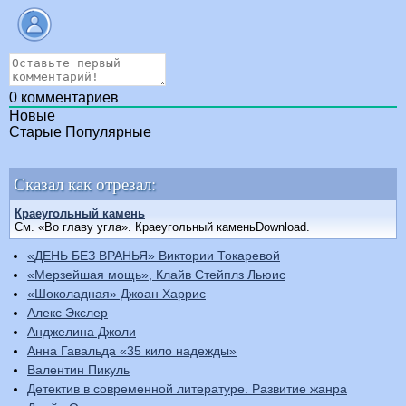
0
комментариев
Новые
Старые
Популярные
Сказал как отрезал:
Краеугольный камень
См. «Во главу угла». Краеугольный каменьDownload.
«ДЕНЬ БЕЗ ВРАНЬЯ» Виктории Токаревой
«Мерзейшая мощь», Клайв Стейплз Льюис
«Шоколадная» Джоан Харрис
Алекс Экслер
Анджелина Джоли
Анна Гавальда «35 кило надежды»
Валентин Пикуль
Детектив в современной литературе. Развитие жанра