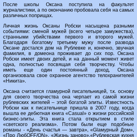
После школы Оксана поступила на факультет
журналистики, а по окончанию пробовала себя на самых
различных поприщах.
Личная жизнь Оксаны Робски насыщена разными
событиями: сменой мужей (всего четыре замужества),
странными убийствами первого и второго мужей.
Благодаря богатому третьему мужу после развода
Оксане достался дом на Рублевке и, конечно, звучная
фамилия, в домеона проживает до сих пор. Оксана
Робски имеет двоих детей, и на данный момент живет
одна, полностью посвящая себя творчеству. Чтобы
иметь еще один постоянный доход, Оксана
организовала свое охранное агентство телохранителей
«Никита».
Оксана считается гламурной писательницей, т.к. основу
для своего творчества она черпает из самой жизни
рублевских жителей – этой богатой элиты. Известность
Робски как к писательнице пришла в 2007 году, когда
вышла ее дебютная книга «Casual» о жизни российской
бизнес-элиты. Эта книга стала открытием в стиле
«светского реализма». Потом были еще подобные
романы - «День счастья — завтра», «Glaмурный Дом»,
«Про ЛюбOFF/ON», «Жизнь заново»,«Рублевская кухня