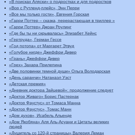
«В поисках Аляски» о подростках и для подростков
«Вор с Рутленд-плейс», Энн Перри
«Все мы только гости», Евгения Горская
«Гарри Поттер – сказка, перерастающая в триллер »
«Гарри Поттер» Джоан Роулинг
«Где бы ты ни скрывалась» Элизабет Хейнс
«Гертруда», Герман Гессе
«Год потопа» от Маргарет Этвуд
«Голубое нигде» Джеффри Дивер
«Грань» Джеффри Дивер
«Грех» Захара Прилепина
«Две половинки темной души» Ольга Володарская
«День саранчи» Натанаэл Уэст
«Детская премия»
«Дневник доктора Зайцевой»: продолжение следует
«Доктор Живаго» Борис Пастернак
«Доктор Фаустус» от Томаса Манна
«Доктор Фаустус», Томас Манн
«Дом духов», Исабель Альенде
«Дом Якобяна» Аля Аль-Асуани и Цитаты великих
людей
«Душитель со 120-й страницы» Валерия Леман