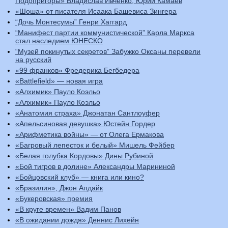
Подопригоры» Владислав Ивченко, Юрий Камаев
«Шоша» от писателя Исаака Башевиса Зингера
“Дочь Монтесумы” Генри Хаггард
“Манифест партии коммунистической” Карла Маркса
стал наследием ЮНЕСКО
“Музей покинутых секретов” Забужко Оксаны перевели
на русский
«99 франков» Фредерика Бегбедера
«Battlefield» — новая игра
«Алхимик» Пауло Коэльо
«Алхимик» Пауло Коэльо
«Анатомия страха» Джонатан Сантлоуфер
«Апельсиновая девушка» Юстейн Гордер
«Арифметика войны» — от Олега Ермакова
«Багровый лепесток и белый» Мишель Фейбер
«Белая голубка Кордовы» Дины Рубиной
«Бой тигров в долине» Александры Марининой
«Бойцовский клуб» — книга или кино?
«Бразилия», Джон Апдайк
«Букеровская» премия
«В круге времен» Вадим Панов
«В ожидании дождя» Деннис Лихейн