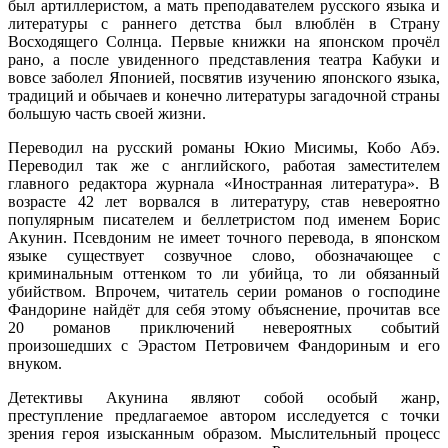
был артиллеристом, а мать преподавателем русского языка и
литературы с раннего детства был влюблён в Страну
Восходящего Солнца. Первые книжки на японском прочёл
рано, а после увиденного представления театра Кабуки и
вовсе заболел Японией, посвятив изучению японского языка,
традиций и обычаев и конечно литературы загадочной страны
большую часть своей жизни.
Переводил на русский романы Юкио Мисимы, Кобо Абэ.
Переводил так же с английского, работая заместителем
главного редактора журнала «Иностранная литература». В
возрасте 42 лет ворвался в литературу, став невероятно
популярным писателем и беллетристом под именем Борис
Акунин. Псевдоним не имеет точного перевода, в японском
языке существует созвучное слово, обозначающее с
криминальным оттенком то ли убийца, то ли обязанный
убийством. Впрочем, читатель серии романов о господине
Фандорине найдёт для себя этому объяснение, прочитав все
20 романов приключений невероятных событий
произошедших с Эрастом Петровичем Фандориным и его
внуком.
Детективы Акунина являют собой особый жанр,
преступление предлагаемое автором исследуется с точки
зрения героя изысканным образом. Мыслительный процесс