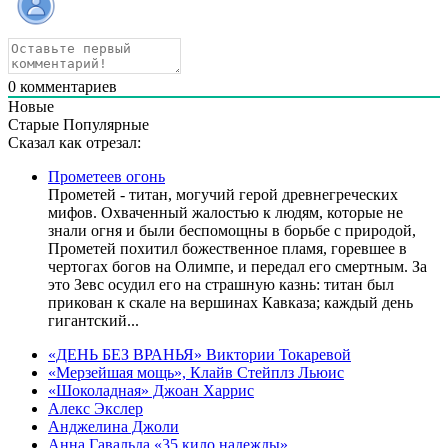
0
комментариев
Новые
Старые
Популярные
Сказал как отрезал:
Прометеев огонь
Прометей - титан, могучий герой древнегреческих
мифов. Охваченный жалостью к людям, которые не
знали огня и были беспомощны в борьбе с природой,
Прометей похитил божественное пламя, горевшее в
чертогах богов на Олимпе, и передал его смертным. За
это Зевс осудил его на страшную казнь: титан был
прикован к скале на вершинах Кавказа; каждый день
гигантский...
«ДЕНЬ БЕЗ ВРАНЬЯ» Виктории Токаревой
«Мерзейшая мощь», Клайв Стейплз Льюис
«Шоколадная» Джоан Харрис
Алекс Экслер
Анджелина Джоли
Анна Гавальда «35 кило надежды»