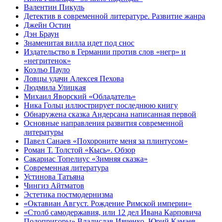
Валентин Пикуль
Детектив в современной литературе. Развитие жанра
Джейн Остин
Дэн Браун
Знаменитая вилла идет под снос
Издательство в Германии против слов «негр» и
«негритенок»
Коэльо Пауло
Ловцы удачи Алексея Пехова
Людмила Улицкая
Михаил Яворский «Обладатель»
Ника Гольц иллюстрирует последнюю книгу
Обнаружена сказка Андерсана написанная первой
Основные направления развития современной
литературы
Павел Санаев «Похороните меня за плинтусом»
Роман Т. Толстой «Кысь». Обзор
Сакариас Топелиус «Зимняя сказка»
Современная литература
Устинова Татьяна
Чингиз Айтматов
Эстетика постмодернизма
«Октавиан Август. Рождение Римской империи»
«Столб самодержавия, или 12 дел Ивана Карповича
Подопригоры» Владислав Ивченко, Юрий Камаев