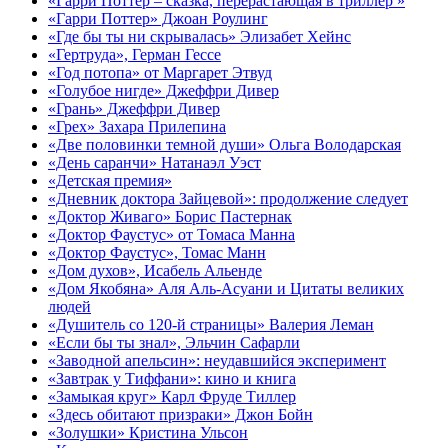
«Гарри Поттер – сказка, перерастающая в триллер »
«Гарри Поттер» Джоан Роулинг
«Где бы ты ни скрывалась» Элизабет Хейнс
«Гертруда», Герман Гессе
«Год потопа» от Маргарет Этвуд
«Голубое нигде» Джеффри Дивер
«Грань» Джеффри Дивер
«Грех» Захара Прилепина
«Две половинки темной души» Ольга Володарская
«День саранчи» Натанаэл Уэст
«Детская премия»
«Дневник доктора Зайцевой»: продолжение следует
«Доктор Живаго» Борис Пастернак
«Доктор Фаустус» от Томаса Манна
«Доктор Фаустус», Томас Манн
«Дом духов», Исабель Альенде
«Дом Якобяна» Аля Аль-Асуани и Цитаты великих
людей
«Душитель со 120-й страницы» Валерия Леман
«Если бы ты знал», Эльчин Сафарли
«Заводной апельсин»: неудавшийся эксперимент
«Завтрак у Тиффани»: кино и книга
«Замыкая круг» Карл Фруде Тиллер
«Здесь обитают призраки» Джон Бойн
«Золушки» Кристина Ульсон