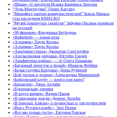
«Шоша» от писателя Исаака Башевиса Зингера
“Дочь Монтесумы” Генри Хаггард
“Манифест партии коммунистической” Карла Маркса
стал наследием ЮНЕСКО
“Музей покинутых секретов” Забужко Оксаны перевели
на русский
«99 франков» Фредерика Бегбедера
«Battlefield» — новая игра
«Алхимик» Пауло Коэльо
«Алхимик» Пауло Коэльо
«Анатомия страха» Джонатан Сантлоуфер
«Апельсиновая девушка» Юстейн Гордер
«Арифметика войны» — от Олега Ермакова
«Багровый лепесток и белый» Мишель Фейбер
«Белая голубка Кордовы» Дины Рубиной
«Бой тигров в долине» Александры Марининой
«Бойцовский клуб» — книга или кино?
«Бразилия», Джон Апдайк
«Букеровская» премия
«В круге времен» Вадим Панов
«В ожидании дождя» Деннис Лихейн
«В поисках Аляски» о подростках и для подростков
«Вор с Рутленд-плейс», Энн Перри
«Все мы только гости», Евгения Горская