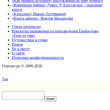
«Как творить историю» рассуждения на тему вечного
«Карьерные войны» Дэвид Д’Алессандро – описание
книги
«Классики» Марии Артемьевой
«Книга зайцев». Виктор Махараджа
Очень интересно
Крылатые выражения из произведения Грибоедова
«Горе от ума»
Путешествие в слово
Разное
Не к месту
О сайте
Политика конфидициальности
Отрезал.ру © 2006-2026
Top
Insert