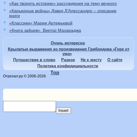
«Как творить историю» рассуждения на тему вечного
«Карьерные войны» Дэвид Д’Алессандро – описание
книги
«Классики» Марии Артемьевой
«Книга зайцев». Виктор Махараджа
Очень интересно
Крылатые выражения из произведения Грибоедова «Горе от
ума»
Путешествие в слово
Разное
Не к месту
О сайте
Политика конфидициальности
Top
Отрезал.ру © 2006-2026
Insert