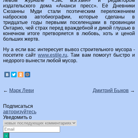
левом журнале «Зис мэгэзин» и редактором
издательского дома «Ананси пресс». Её Дневники
Сюзанны Муди стали поэтическим переложением
набросков автобиографии, которые сделаны в
тридцатые годы первыми поселенцами в провинции
Онтарио, чей страх перед враждебной и дикой глушью в
конечном итоге претворяется в любовь, хоть и ценой
больших жертв.
Ну а если вас интересует вывоз строительного мусора -
посетите сайт
www.estile.ru
. Там вам помогут быстро и
недорого вынести любой мусор.
←
Марк Леви
Дмитрий Быков
→
Подписаться
авторизуйтесь
Уведомить о