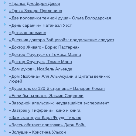
«Грань» Джеффри Дивер
«Грех» Захара Прилепина
«Две половинки темной души» Ольга Володарская
«День саранчи» Натанаэл Уэст
«Детская премия»
«Дневник доктора Зайцевой»: продолжение следует
«Доктор Живаго» Борис Пастернак
«Доктор Фаустус» от Томаса Манна
«Доктор Фаустус», Томас Манн
«Дом духов», Исабель Альенде
«Дом Якобяна» Аля Аль-Асуани и Цитаты великих
людей
«Душитель со 120-й страницы» Валерия Леман
«Если бы ты знал», Эльчин Сафарли
«Заводной апельсин»: неудавшийся эксперимент
«Завтрак у Тиффани»: кино и книга
«Замыкая круг» Карл Фруде Тиллер
«Здесь обитают призраки» Джон Бойн
«Золушки» Кристина Ульсон