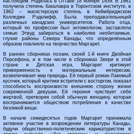
настоящем. Родилась в Оттаве 18 ноября 1939. В 1961
получила степень бакалавра в Торонтском институте, в
1962 – магистерскую степень в Кеймбриджском
Колледже Рэдклифф. Была преподавательницей
различных канадских университетов. Работа отца,
который по профессии был энтомологом, заставляла
семью Этвуд забираться в наиболее необитаемые,
глухие районы Севера Канады, что определённым
образом повлияло на творчество Маргарет.
В ранних сборниках поэзии, своей 1-й книге Двойная
Персефона, и в том числе в сборниках Звери в этой
стране и Детская игра, Маргарет критикует
приверженность к материальным интересам,
возвеличивает мир природы. Её первый роман Лакомый
кусочек, который критики встретили с восторгом, показал
способность воспроизвести внешнюю сторону жизни
современной девушки. Её героиня чувствует себя
жертвой, претворяя собой обычную женщину, которая
воспринимается обществом потребления в качестве
безликой вещи.
В начале семидесятых годов Маргарет принимала
активное участие в возрождении литературы Канады,
будучи общественно-политическим карикатуристом в