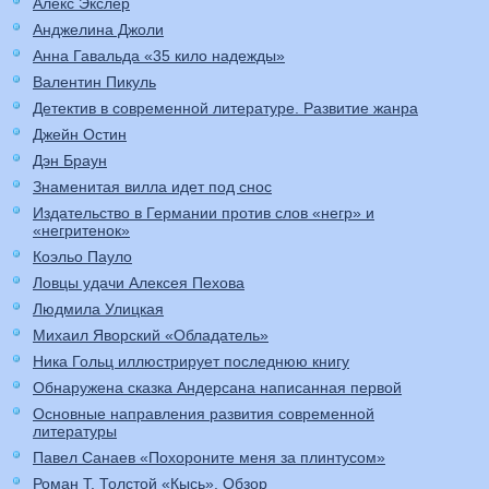
Алекс Экслер
Анджелина Джоли
Анна Гавальда «35 кило надежды»
Валентин Пикуль
Детектив в современной литературе. Развитие жанра
Джейн Остин
Дэн Браун
Знаменитая вилла идет под снос
Издательство в Германии против слов «негр» и
«негритенок»
Коэльо Пауло
Ловцы удачи Алексея Пехова
Людмила Улицкая
Михаил Яворский «Обладатель»
Ника Гольц иллюстрирует последнюю книгу
Обнаружена сказка Андерсана написанная первой
Основные направления развития современной
литературы
Павел Санаев «Похороните меня за плинтусом»
Роман Т. Толстой «Кысь». Обзор