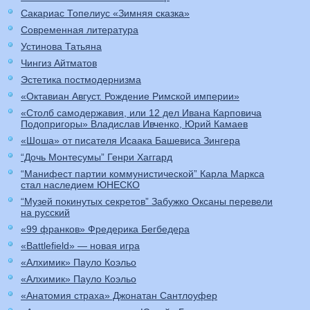
Сакариас Топелиус «Зимняя сказка»
Современная литература
Устинова Татьяна
Чингиз Айтматов
Эстетика постмодернизма
«Октавиан Август. Рождение Римской империи»
«Столб самодержавия, или 12 дел Ивана Карповича
Подопригоры» Владислав Ивченко, Юрий Камаев
«Шоша» от писателя Исаака Башевиса Зингера
“Дочь Монтесумы” Генри Хаггард
“Манифест партии коммунистической” Карла Маркса
стал наследием ЮНЕСКО
“Музей покинутых секретов” Забужко Оксаны перевели
на русский
«99 франков» Фредерика Бегбедера
«Battlefield» — новая игра
«Алхимик» Пауло Коэльо
«Алхимик» Пауло Коэльо
«Анатомия страха» Джонатан Сантлоуфер