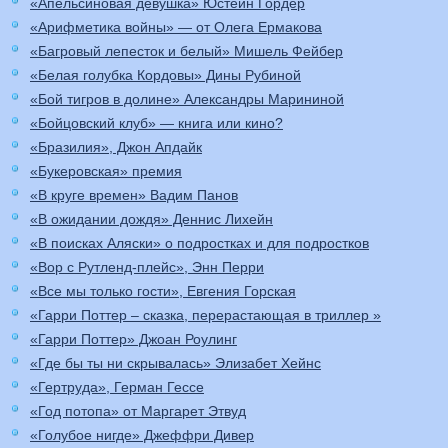
«Апельсиновая девушка» Юстейн Гордер
«Арифметика войны» — от Олега Ермакова
«Багровый лепесток и белый» Мишель Фейбер
«Белая голубка Кордовы» Дины Рубиной
«Бой тигров в долине» Александры Марининой
«Бойцовский клуб» — книга или кино?
«Бразилия», Джон Апдайк
«Букеровская» премия
«В круге времен» Вадим Панов
«В ожидании дождя» Деннис Лихейн
«В поисках Аляски» о подростках и для подростков
«Вор с Рутленд-плейс», Энн Перри
«Все мы только гости», Евгения Горская
«Гарри Поттер – сказка, перерастающая в триллер »
«Гарри Поттер» Джоан Роулинг
«Где бы ты ни скрывалась» Элизабет Хейнс
«Гертруда», Герман Гессе
«Год потопа» от Маргарет Этвуд
«Голубое нигде» Джеффри Дивер