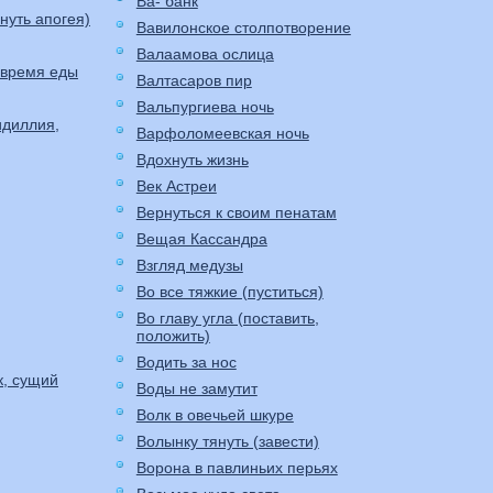
Ва- банк
стигнуть апогея)
Вавилонское столпотворение
Валаамова ослица
 время еды
Валтасаров пир
Вальпургиева ночь
идиллия,
Варфоломеевская ночь
Вдохнуть жизнь
Век Астреи
Вернуться к своим пенатам
Вещая Кассандра
Взгляд медузы
Во все тяжкие (пуститься)
Во главу угла (поставить,
положить)
Водить за нос
к, сущий
Воды не замутит
Волк в овечьей шкуре
Волынку тянуть (завести)
Ворона в павлиньих перьях