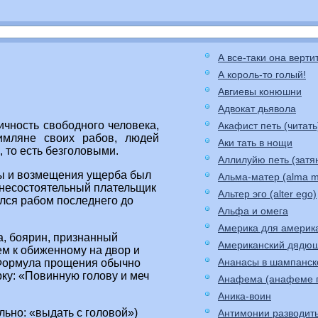
А все-таки она верти
А король-то голый!
Авгиевы конюшни
Адвокат дьявола
чность свободного человека,
Акафист петь (читать
имляне своих рабов, людей
Аки тать в нощи
 то есть безголовыми.
Аллилуйю петь (затя
ды и возмещения ущерба был
Альма-матер (alma m
, несостоятельный плательщик
Альтер эго (alter ego)
лся рабом последнего до
Альфа и омега
Америка для америк
а, боярин, признанный
Американский дядю
ем к обиженному на двор и
Ананасы в шампанс
 Формула прощения обычно
ку: «Повинную голову и меч
Анафема (анафеме 
Аника-воин
ьно: «выдать с головой»)
Антимонии разводит