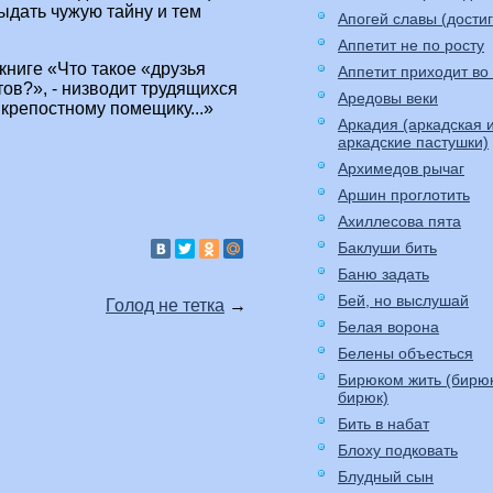
ыдать чужую тайну и тем
Апогей славы (до
Аппетит не по росту
книге «Что такое «друзья
Аппетит приходит во
ов?», - низводит трудящихся
Аредовы веки
 крепостному помещику...»
Аркадия (аркадская 
аркадские пастушки)
Архимедов рычаг
Аршин проглотить
Ахиллесова пята
Баклуши бить
Баню задать
Бей, но выслушай
Голод не тетка
→
Белая ворона
Белены объесться
Бирюком жить (бирю
бирюк)
Бить в набат
Блоху подковать
Блудный сын