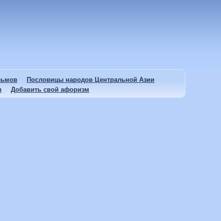
льмов
Пословицы народов Центральной Азии
ы
Добавить свой афоризм