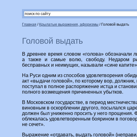
Главная
/
Крылатые выражения, афоризмы
/
Головой выдать
Головой выдать
В древнее время словом «голова» обозначали ли
а также и самые волю, свободу. Недаром р
бесправных и неимущих, называли «сине капите»,
На Руси одним из способов удовлетворения оби
акт «выдачи головой», по которому вор, должник
поступал в полное распоряжение истца и станови
полного возмещения причиненных убытков.
В Московском государстве, в период местничеств
виновным в оскорблении другого, посылался цар
должен был униженно просить у него прощения.
облекалась удовлетворенным боярином в поговор
не сечет».
Выражение «отдавать, выдать головой» (неправил