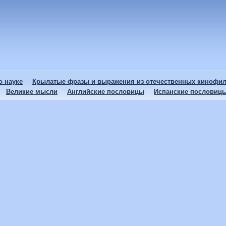
 науке
Крылатые фразы и выражения из отечественных кинофи
Великие мысли
Английские пословицы
Испанские пословиц