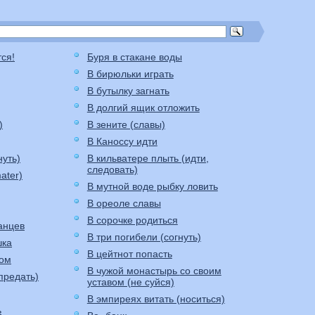
тся!
Буря в стакане воды
В бирюльки играть
В бутылку загнать
В долгий ящик отложить
)
В зените (славы)
В Каноссу идти
нуть)
В кильватере плыть (идти,
следовать)
ater)
В мутной воде рыбку ловить
В ореоле славы
В сорочке родиться
анцев
В три погибели (согнуть)
шка
В цейтнот попасть
ком
В чужой монастырь со своим
предать)
уставом (не суйся)
В эмпиреях витать (носиться)
ь