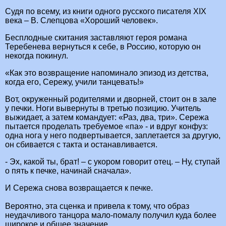
Судя по всему, из книги одного русского писателя
XIX
века – В. Слепцова «Хороший человек».
Бесплодные скитания заставляют героя романа
Теребенева вернуться к себе, в Россию, которую он
некогда покинул.
«Как это возвращение напоминало эпизод из детства,
когда его, Сережу, учили танцевать!»
Вот, окруженный родителями и дворней, стоит он в зале
у печки. Ноги вывернуты в третью позицию. Учитель
выжидает, а затем командует: «Раз, два, три». Сережа
пытается проделать требуемое «па» - и вдруг конфуз:
одна
нога у него подвертывается, заплетается за другую,
он сбивается с такта и останавливается.
- Эх, какой ты, брат! – с укором говорит отец. – Ну, ступай
о пять к печке, начинай
сначала».
И Сережа снова возвращается к печке.
Вероятно, эта сценка и привела к тому, что образ
неудачливого танцора мало-помалу получил куда более
широкое и общее значение.