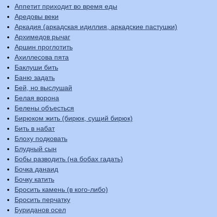
Аппетит приходит во время еды
Аредовы веки
Аркадия (аркадская идиллия, аркадские пастушки)
Архимедов рычаг
Аршин проглотить
Ахиллесова пята
Баклуши бить
Баню задать
Бей, но выслушай
Белая ворона
Белены объесться
Бирюком жить (бирюк, сущий бирюк)
Бить в набат
Блоху подковать
Блудный сын
Бобы разводить (на бобах гадать)
Бочка данаид
Бочку катить
Бросить камень (в кого-либо)
Бросить перчатку
Буриданов осел