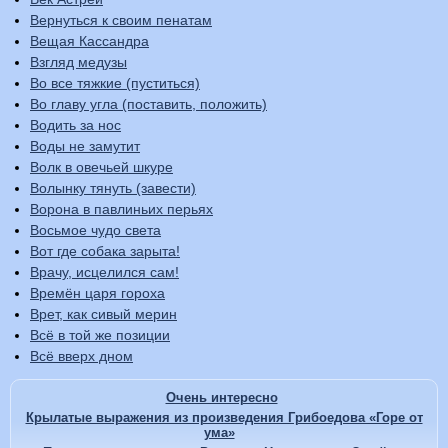
Вернуться к своим пенатам
Вещая Кассандра
Взгляд медузы
Во все тяжкие (пуститься)
Во главу угла (поставить, положить)
Водить за нос
Воды не замутит
Волк в овечьей шкуре
Волынку тянуть (завести)
Ворона в павлиньих перьях
Восьмое чудо света
Вот где собака зарыта!
Врачу, исцелился сам!
Времён царя гороха
Врет, как сивый мерин
Всё в той же позиции
Всё вверх дном
Очень интересно
Крылатые выражения из произведения Грибоедова «Горе от
ума»