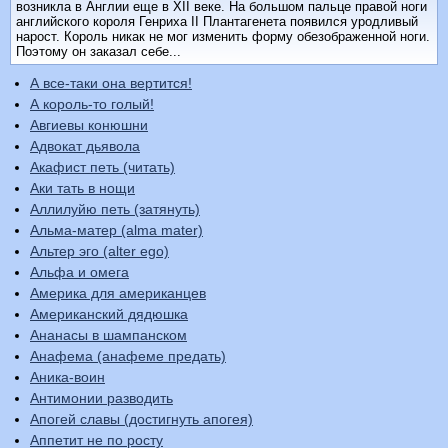
возникла в Англии еще в XII веке. На большом пальце правой ноги
английского короля Генриха II Плантагенета появился уродливый
нарост. Король никак не мог изменить форму обезображенной ноги.
Поэтому он заказал себе...
А все-таки она вертится!
А король-то голый!
Авгиевы конюшни
Адвокат дьявола
Акафист петь (читать)
Аки тать в нощи
Аллилуйю петь (затянуть)
Альма-матер (alma mater)
Альтер эго (alter ego)
Альфа и омега
Америка для американцев
Американский дядюшка
Ананасы в шампанском
Анафема (анафеме предать)
Аника-воин
Антимонии разводить
Апогей славы (достигнуть апогея)
Аппетит не по росту