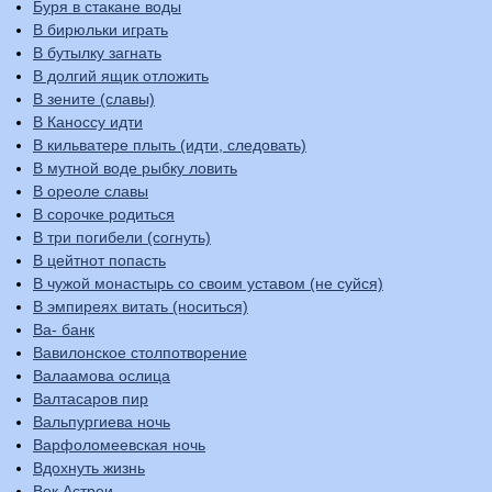
Буря в стакане воды
В бирюльки играть
В бутылку загнать
В долгий ящик отложить
В зените (славы)
В Каноссу идти
В кильватере плыть (идти, следовать)
В мутной воде рыбку ловить
В ореоле славы
В сорочке родиться
В три погибели (согнуть)
В цейтнот попасть
В чужой монастырь со своим уставом (не суйся)
В эмпиреях витать (носиться)
Ва- банк
Вавилонское столпотворение
Валаамова ослица
Валтасаров пир
Вальпургиева ночь
Варфоломеевская ночь
Вдохнуть жизнь
Век Астреи