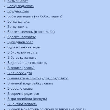
Бить в набат
Блоху подковать
Блудный сын
Бобы разводить (на бобах гадать)
Бочка данаид
Бочку катить
Бросить камень (в кого-либо)
Бросить перчатку
Буриданов осел
Буря в стакане воды
В бирюльки играть
В бутылку загнать
В долгий ящик отложить
В зените (славы)
В Каноссу идти
В кильватере плыть (идти, следовать)
В мутной воде рыбку ловить
В ореоле славы
В сорочке родиться
В три погибели (согнуть)
В цейтнот попасть
В чужой монастырь со своим уставом (не суйся)