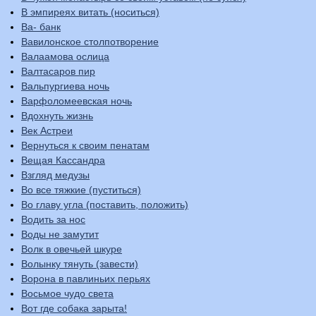
В эмпиреях витать (носиться)
Ва- банк
Вавилонское столпотворение
Валаамова ослица
Валтасаров пир
Вальпургиева ночь
Варфоломеевская ночь
Вдохнуть жизнь
Век Астреи
Вернуться к своим пенатам
Вещая Кассандра
Взгляд медузы
Во все тяжкие (пуститься)
Во главу угла (поставить, положить)
Водить за нос
Воды не замутит
Волк в овечьей шкуре
Волынку тянуть (завести)
Ворона в павлиньих перьях
Восьмое чудо света
Вот где собака зарыта!