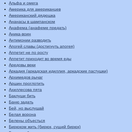
Альфа и омега
Америка для американцев
Американский дядюшка
Ананасы в шампанском
Анафема (анафеме предать)
Аника-воин
Антимонии разводить
Апогей славы (достигнуть апогея)
Аппетит не по росту
Аппетит приходит во время еды
Аредовы веки
Аркадия (аркадская идиллия, аркадские пастушки)
Архимедов рычаг
Аршин проглотить
Ахиллесова пята
Баклуши бить
Баню задать
Бей, но выслушай
Белая ворона
Белены объесться
Бирюком жить (бирюк, сущий бирюк)