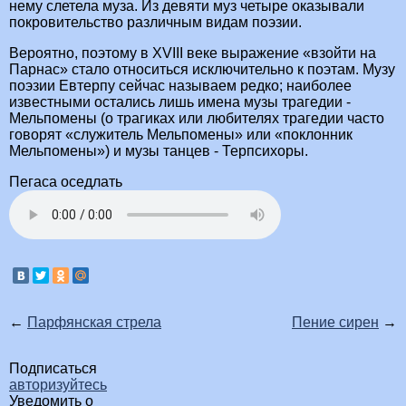
нему слетела муза. Из девяти муз четыре оказывали
покровительство различным видам поэзии.
Вероятно, поэтому в XVIII веке выражение «взойти на
Парнас» стало относиться исключительно к поэтам. Музу
поэзии Евтерпу сейчас называем редко; наиболее
известными остались лишь имена музы трагедии -
Мельпомены (о трагиках или любителях трагедии часто
говорят «служитель Мельпомены» или «поклонник
Мельпомены») и музы танцев - Терпсихоры.
Пегаса оседлать
←
Парфянская стрела
Пение сирен
→
Подписаться
авторизуйтесь
Уведомить о