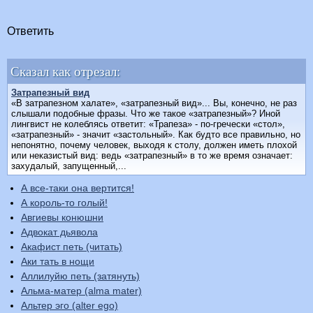
Ответить
Сказал как отрезал:
Затрапезный вид
«В затрапезном халате», «затрапезный вид»... Вы, конечно, не раз
слышали подобные фразы. Что же такое «затрапезный»? Иной
лингвист не колеблясь ответит: «Трапеза» - по-гречески «стол»,
«затрапезный» - значит «застольный». Как будто все правильно, но
непонятно, почему человек, выходя к столу, должен иметь плохой
или неказистый вид: ведь «затрапезный» в то же время означает:
захудалый, запущенный,...
А все-таки она вертится!
А король-то голый!
Авгиевы конюшни
Адвокат дьявола
Акафист петь (читать)
Аки тать в нощи
Аллилуйю петь (затянуть)
Альма-матер (alma mater)
Альтер эго (alter ego)