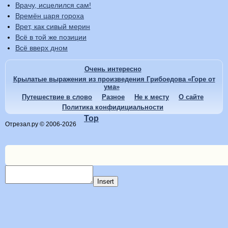
Врачу, исцелился сам!
Времён царя гороха
Врет, как сивый мерин
Всё в той же позиции
Всё вверх дном
Очень интересно
Крылатые выражения из произведения Грибоедова «Горе от
ума»
Путешествие в слово
Разное
Не к месту
О сайте
Политика конфидициальности
Top
Отрезал.ру © 2006-2026
Insert