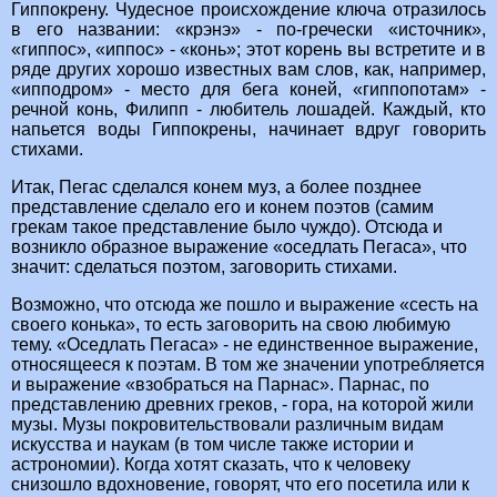
Гиппокрену. Чудесное происхождение ключа отразилось
в его названии: «крэнэ» - по-гречески «источник»,
«гиппос», «иппос» - «конь»; этот корень вы встретите и в
ряде других хорошо известных вам слов, как, например,
«ипподром» - место для бега коней, «гиппопотам» -
речной конь, Филипп - любитель лошадей. Каждый, кто
напьется воды Гиппокрены, начинает вдруг говорить
стихами.
Итак, Пегас сделался конем муз, а более позднее
представление сделало его и конем поэтов (самим
грекам такое представление было чуждо). Отсюда и
возникло образное выражение «оседлать Пегаса», что
значит: сделаться поэтом, заговорить стихами.
Возможно, что отсюда же пошло и выражение «сесть на
своего конька», то есть заговорить на свою любимую
тему. «Оседлать Пегаса» - не единственное выражение,
относящееся к поэтам. В том же значении употребляется
и выражение «взобраться на Парнас». Парнас, по
представлению древних греков, - гора, на которой жили
музы. Музы покровительствовали различным видам
искусства и наукам (в том числе также истории и
астрономии). Когда хотят сказать, что к человеку
снизошло вдохновение, говорят, что его посетила или к