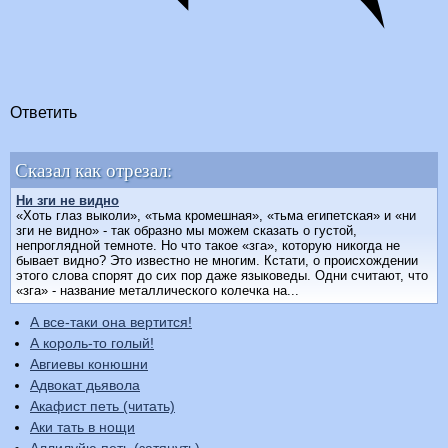
Ответить
Сказал как отрезал:
Ни зги не видно
«Хоть глаз выколи», «тьма кромешная», «тьма египетская» и «ни
зги не видно» - так образно мы можем сказать о густой,
непроглядной темноте. Но что такое «зга», которую никогда не
бывает видно? Это известно не многим. Кстати, о происхождении
этого слова спорят до сих пор даже языковеды. Одни считают, что
«зга» - название металлического колечка на...
А все-таки она вертится!
А король-то голый!
Авгиевы конюшни
Адвокат дьявола
Акафист петь (читать)
Аки тать в нощи
Аллилуйю петь (затянуть)