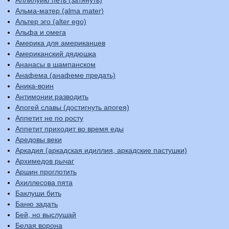
Альма-матер (alma mater)
Альтер эго (alter ego)
Альфа и омега
Америка для американцев
Американский дядюшка
Ананасы в шампанском
Анафема (анафеме предать)
Аника-воин
Антимонии разводить
Апогей славы (достигнуть апогея)
Аппетит не по росту
Аппетит приходит во время еды
Аредовы веки
Аркадия (аркадская идиллия, аркадские пастушки)
Архимедов рычаг
Аршин проглотить
Ахиллесова пята
Баклуши бить
Баню задать
Бей, но выслушай
Белая ворона