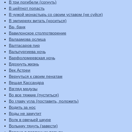
В три погибели (согнуть)
В цейтнот попасть
В чужой монастырь со своим уставом (не суйся)
В эмпиреях витать (носиться)
Ва- банк
Вавилонское столпотворение
Валаамова ослица
Валтасаров пир
Вальпургиева ночь
Варфоломеевская ночь
Вдохнуть жизнь
Век Астреи
Вернуться к своим пенатам
Вещая Кассандра
Взгляд медузы
Во все тяжкие (пуститься)
Во главу угла (поставить, положить)
Водить за нос
Воды не замутит
Волк в овечьей шкуре
Волынку тянуть (завести)
Ворона в павлиньих перьях