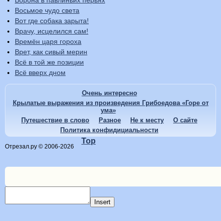
Восьмое чудо света
Вот где собака зарыта!
Врачу, исцелился сам!
Времён царя гороха
Врет, как сивый мерин
Всё в той же позиции
Всё вверх дном
Очень интересно
Крылатые выражения из произведения Грибоедова «Горе от
ума»
Путешествие в слово
Разное
Не к месту
О сайте
Политика конфидициальности
Top
Отрезал.ру © 2006-2026
Insert