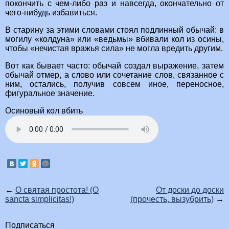
покончить с чем-либо раз и навсегда, окончательно от
чего-нибудь избавиться.
В старину за этими словами стоял подлинный обычай: в
могилу «колдуна» или «ведьмы» вбивали кол из осины,
чтобы «нечистая вражья сила» не могла вредить другим.
Вот как бывает часто: обычай создал выражение, затем
обычай отмер, а слово или сочетание слов, связанное с
ним, остались, получив совсем иное, переносное,
фигуральное значение.
Осиновый кол вбить
←
О святая простота! (O
От доски до доски
sancta simplicitas!)
(прочесть, вызубрить)
→
Подписаться