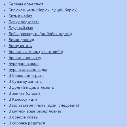
Белены объесться
Бирюком жить (бирюк, сущий бирюк)
Бить в набат
Блоху подковать
Блудный сын
Бобы разводить (на бобах гадать)
Бочка данаид
Бочку катить
Бросить камень (в кого-либо)
Бросить перчатку
Буриданов осел
Буря в стакане воды
В бирюльки играть
В бутылку загнать
В долгий ящик отложить
В зените (славы)
В Каноссу идти
В кильватере плыть (идти, следовать)
В мутной воде рыбку ловить
В ореоле славы
В сорочке родиться