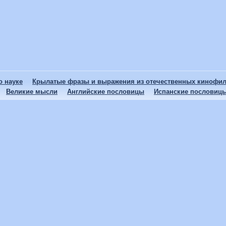
 науке
Крылатые фразы и выражения из отечественных кинофи
Великие мысли
Английские пословицы
Испанские пословиц