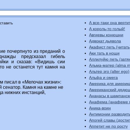
А все-таки она верти
оставить
А король-то голый!
Авгиевы конюшни
Адвокат дьявола
Акафист петь (читать
ие почерпнуто из преданий о
Аки тать в нощи
днажды предсказал гибель
Аллилуйю петь (затя
ойки и сказав: «Видишь сии
Альма-матер (alma m
то не останется тут камня на
Альтер эго (alter ego)
Альфа и омега
м писал в «Мелочах жизни»:
Америка для америк
й сенатор. Камня на камне не
Американский дядю
ца нижних инстанций,
Ананасы в шампанс
Анафема (анафеме 
Аника-воин
Антимонии разводит
Апогей славы (до
Аппетит не по росту