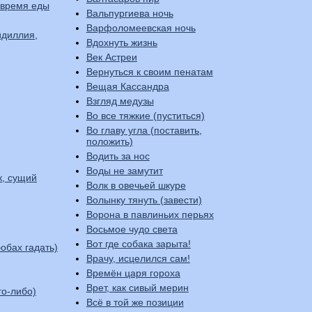
 время еды
Вальпургиева ночь
Варфоломеевская ночь
идиллия,
Вдохнуть жизнь
Век Астреи
Вернуться к своим пенатам
Вещая Кассандра
Взгляд медузы
Во все тяжкие (пуститься)
Во главу угла (поставить,
положить)
Водить за нос
Воды не замутит
к, сущий
Волк в овечьей шкуре
Волынку тянуть (завести)
Ворона в павлиньих перьях
Восьмое чудо света
Вот где собака зарыта!
обах гадать)
Врачу, исцелился сам!
Времён царя гороха
Врет, как сивый мерин
го-либо)
Всё в той же позиции