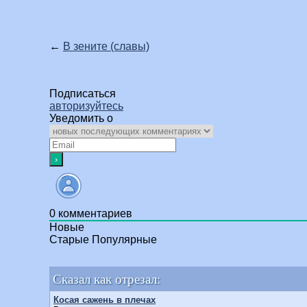
←
В зените (славы)
Подписаться
авторизуйтесь
Уведомить о
0
комментариев
Новые
Старые
Популярные
Сказал как отрезал:
Косая сажень в плечах