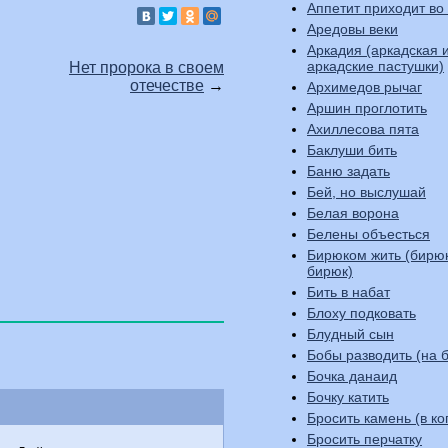
Аппетит приходит во
Аредовы веки
Аркадия (аркадская 
аркадские пастушки)
Нет пророка в своем
отечестве
→
Архимедов рычаг
Аршин проглотить
Ахиллесова пята
Баклуши бить
Баню задать
Бей, но выслушай
Белая ворона
Белены объесться
Бирюком жить (бирю
бирюк)
Бить в набат
Блоху подковать
Блудный сын
Бобы разводить (на б
Бочка данаид
Бочку катить
Бросить камень (в ко
Бросить перчатку