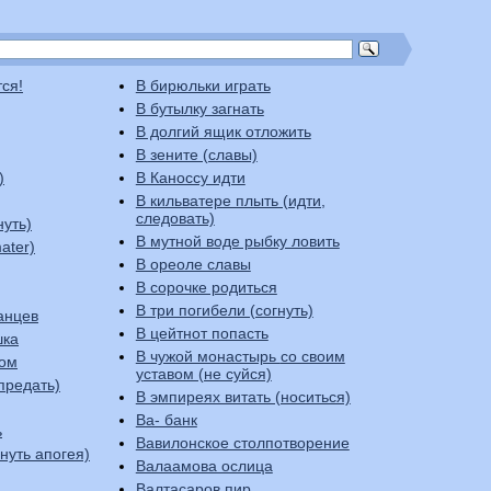
тся!
В бирюльки играть
В бутылку загнать
В долгий ящик отложить
В зените (славы)
)
В Каноссу идти
В кильватере плыть (идти,
следовать)
нуть)
В мутной воде рыбку ловить
ater)
В ореоле славы
В сорочке родиться
В три погибели (согнуть)
анцев
В цейтнот попасть
шка
В чужой монастырь со своим
ком
уставом (не суйся)
предать)
В эмпиреях витать (носиться)
Ва- банк
ь
Вавилонское столпотворение
стигнуть апогея)
Валаамова ослица
Валтасаров пир