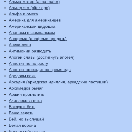
Альма-матер (alma mater)
Альтер эго (alter ego)
Альфа и омега
Америка для американцев
Американский дядюшка
Ананасы в шампанском
Анафема (анафеме предать)
Аника-воин
Антимонии разводить
Апогей славы (достигнуть апогея)
Аппетит не по росту
Аппетит приходит во время еды
Аредовы веки
Аркадия (аркадская идиллия, аркадские пастушки)
Архимедов рычаг
Аршин проглотить
Ахиллесова пята
Баклуши бить
Баню задать
Бей, но выслушай
Белая ворона
Белены объесться