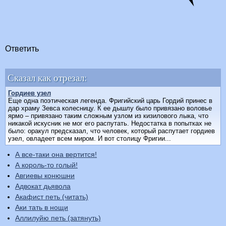
Ответить
Сказал как отрезал:
Гордиев узел
Еще одна поэтическая легенда. Фригийский царь Гордий принес в
дар храму Зевса колесницу. К ее дышлу было привязано воловье
ярмо – привязано таким сложным узлом из кизилового лыка, что
никакой искусник не мог его распутать. Недостатка в попытках не
было: оракул предсказал, что человек, который распутает гордиев
узел, овладеет всем миром. И вот столицу Фригии...
А все-таки она вертится!
А король-то голый!
Авгиевы конюшни
Адвокат дьявола
Акафист петь (читать)
Аки тать в нощи
Аллилуйю петь (затянуть)