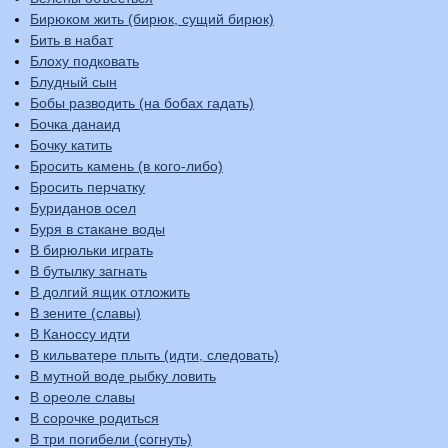
Бирюком жить (бирюк, сущий бирюк)
Бить в набат
Блоху подковать
Блудный сын
Бобы разводить (на бобах гадать)
Бочка данаид
Бочку катить
Бросить камень (в кого-либо)
Бросить перчатку
Буриданов осел
Буря в стакане воды
В бирюльки играть
В бутылку загнать
В долгий ящик отложить
В зените (славы)
В Каноссу идти
В кильватере плыть (идти, следовать)
В мутной воде рыбку ловить
В ореоле славы
В сорочке родиться
В три погибели (согнуть)