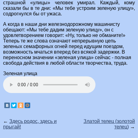
страшной «улицы» человек умирал. Каждый, кому
сказали бы в те дни: «Мы тебе устроим зеленую улицу»,
содрогнулся бы от ужаса.
А когда в наши дни железнодорожному машинисту
обещают: «Мы тебе дадим зеленую улицу», он с
удовлетворением говорит: «Ну, только не обманите!»
Теперь те же слова означают непрерывную цепь
зеленых семафорных огней перед идущим поездом,
возможность мчаться вперед без всякой задержки. В
переносном значении «зеленая улица» сейчас - полная
свобода действия в любой области творчества, труда.
Зеленая улица
←
Здесь родос, здесь и
Златой телец (золотой
прыгай!
телец)
→