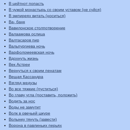
В цейтнот попасть
В чужой монастырь со своим уставом (не суйся)
В эмпиреях витать (носиться)
Ва- банк
Вавилонское столпотворение
Валаамова ослица
Валтасаров пир
Вальпургиева ночь
Варфоломеевская ночь
Вдохнуть жизнь
Век Астреи
Вернуться к своим пенатам
Вещая Кассандра
Взгляд медузы
Во все тяжкие (пуститься)
Во главу угла (поставить, положить)
Водить за нос
Воды не замутит
Волк в овечьей шкуре
Волынку тянуть (завести)
Ворона в павлиньих перьях