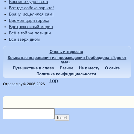
Восьмое чудо света
Вот где собака зарыта!
Врачу, исцелился сам!
Времён царя гороха
Врет, как сивый мерин
Всё в той же позиции
Всё вверх дном
Очень интересно
Крылатые выражения из произведения Грибоедова «Горе от
ума»
Путешествие в слово
Разное
Не к месту
О сайте
Политика конфидициальности
Top
Отрезал.ру © 2006-2026
Insert