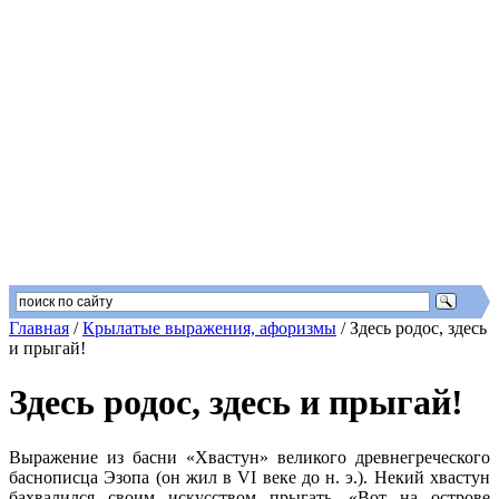
Главная
/
Крылатые выражения, афоризмы
/
Здесь родос, здесь
и прыгай!
Здесь родос, здесь и прыгай!
Выражение из басни «Хвастун» великого древнегреческого
баснописца Эзопа (он жил в VI веке до н. э.). Некий хвастун
бахвалился своим искусством прыгать. «Вот на острове