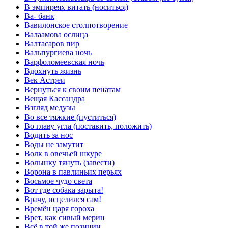
В эмпиреях витать (носиться)
Ва- банк
Вавилонское столпотворение
Валаамова ослица
Валтасаров пир
Вальпургиева ночь
Варфоломеевская ночь
Вдохнуть жизнь
Век Астреи
Вернуться к своим пенатам
Вещая Кассандра
Взгляд медузы
Во все тяжкие (пуститься)
Во главу угла (поставить, положить)
Водить за нос
Воды не замутит
Волк в овечьей шкуре
Волынку тянуть (завести)
Ворона в павлиньих перьях
Восьмое чудо света
Вот где собака зарыта!
Врачу, исцелился сам!
Времён царя гороха
Врет, как сивый мерин
Всё в той же позиции