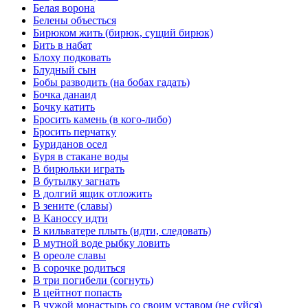
Белая ворона
Белены объесться
Бирюком жить (бирюк, сущий бирюк)
Бить в набат
Блоху подковать
Блудный сын
Бобы разводить (на бобах гадать)
Бочка данаид
Бочку катить
Бросить камень (в кого-либо)
Бросить перчатку
Буриданов осел
Буря в стакане воды
В бирюльки играть
В бутылку загнать
В долгий ящик отложить
В зените (славы)
В Каноссу идти
В кильватере плыть (идти, следовать)
В мутной воде рыбку ловить
В ореоле славы
В сорочке родиться
В три погибели (согнуть)
В цейтнот попасть
В чужой монастырь со своим уставом (не суйся)