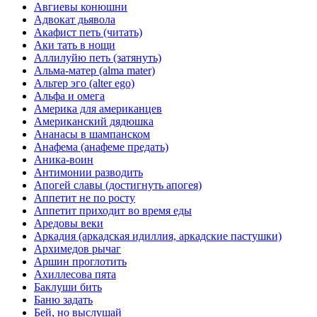
Авгиевы конюшни
Адвокат дьявола
Акафист петь (читать)
Аки тать в нощи
Аллилуйю петь (затянуть)
Альма-матер (alma mater)
Альтер эго (alter ego)
Альфа и омега
Америка для американцев
Американский дядюшка
Ананасы в шампанском
Анафема (анафеме предать)
Аника-воин
Антимонии разводить
Апогей славы (достигнуть апогея)
Аппетит не по росту
Аппетит приходит во время еды
Аредовы веки
Аркадия (аркадская идиллия, аркадские пастушки)
Архимедов рычаг
Аршин проглотить
Ахиллесова пята
Баклуши бить
Баню задать
Бей, но выслушай