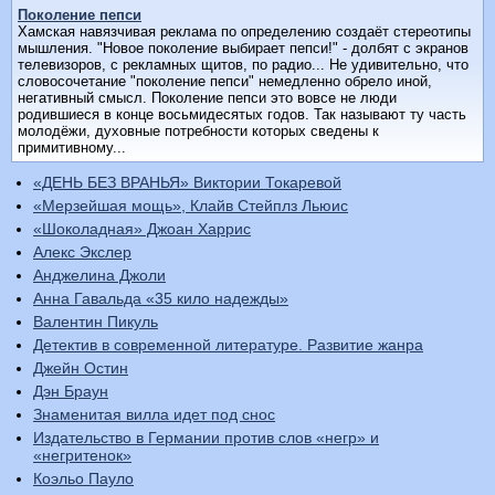
Поколение пепси
Хамская навязчивая реклама по определению создаёт стереотипы
мышления. "Hовое поколение выбирает пепси!" - долбят с экранов
телевизоров, с рекламных щитов, по радио... Hе удивительно, что
словосочетание "поколение пепси" немедленно обрело иной,
негативный смысл. Поколение пепси это вовсе не люди
родившиеся в конце восьмидесятых годов. Так называют ту часть
молодёжи, духовные потребности которых сведены к
примитивному...
«ДЕНЬ БЕЗ ВРАНЬЯ» Виктории Токаревой
«Мерзейшая мощь», Клайв Стейплз Льюис
«Шоколадная» Джоан Харрис
Алекс Экслер
Анджелина Джоли
Анна Гавальда «35 кило надежды»
Валентин Пикуль
Детектив в современной литературе. Развитие жанра
Джейн Остин
Дэн Браун
Знаменитая вилла идет под снос
Издательство в Германии против слов «негр» и
«негритенок»
Коэльо Пауло