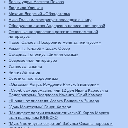
Ловцы удачи Алексея Пехова
Людмила Улицкая
Михаил Яворский «Обладатель»
Ника Гольц иллюстрирует последнюю книгу
Обнаружена сказка Андерсана написанная первой
Основные направления развития современной
литературы
Павел Санаев «Похороните меня за плинтусом»
Роман Т. Толстой «Кысь». Обзор
Сакариас Топелиус «Зимняя сказка»
Современная литература
Устинова Татьяна
Чингиз Айтматов
Эстетика постмодернизма
«Октавиан Август. Рождение Римской империи»
«Столб самодержавия, или 12 дел Ивана Карповича
Подопригоры» Владислав Ивченко, Юрий Камаев
«Шоша» от писателя Исаака Башевиса Зингера
“Дочь Монтесумы” Генри Хаггард
“Манифест партии коммунистической” Карла Маркса
стал наследием ЮНЕСКО
“Музей покинутых секретов” Забужко Оксаны перевели
на русский