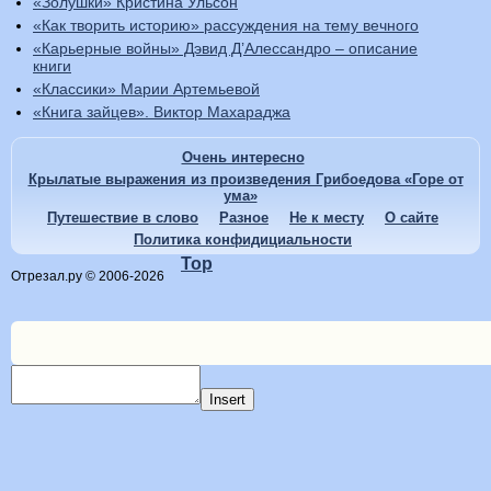
«Золушки» Кристина Ульсон
«Как творить историю» рассуждения на тему вечного
«Карьерные войны» Дэвид Д’Алессандро – описание
книги
«Классики» Марии Артемьевой
«Книга зайцев». Виктор Махараджа
Очень интересно
Крылатые выражения из произведения Грибоедова «Горе от
ума»
Путешествие в слово
Разное
Не к месту
О сайте
Политика конфидициальности
Top
Отрезал.ру © 2006-2026
Insert