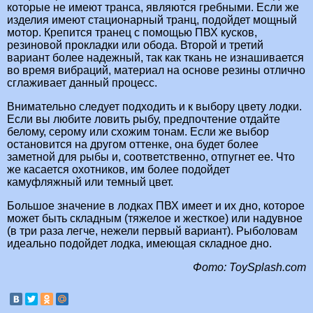
которые не имеют транса, являются гребными. Если же
изделия имеют стационарный транц, подойдет мощный
мотор. Крепится транец с помощью ПВХ кусков,
резиновой прокладки или обода. Второй и третий
вариант более надежный, так как ткань не изнашивается
во время вибраций, материал на основе резины отлично
сглаживает данный процесс.
Внимательно следует подходить и к выбору цвету лодки.
Если вы любите ловить рыбу, предпочтение отдайте
белому, серому или схожим тонам. Если же выбор
остановится на другом оттенке, она будет более
заметной для рыбы и, соответственно, отпугнет ее. Что
же касается охотников, им более подойдет
камуфляжный или темный цвет.
Большое значение в лодках ПВХ имеет и их дно, которое
может быть складным (тяжелое и жесткое) или надувное
(в три раза легче, нежели первый вариант). Рыболовам
идеально подойдет лодка, имеющая складное дно.
Фото: ToySplash.com