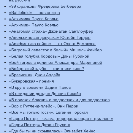
«99 франков» Фредерика Бегбедера
«Battlefield» — новая игра
«Алхимик» Пауло Коэльо
«Алхимик» Пауло Коэльо
«Анатомия страха» Джонатан Сантлоуфер
«Апельсиновая девушка» Юстейн Гордер
«Арифметика войны» — от Олега Ермакова
«Багровый лепесток и белый» Мишель Фейбер
«Белая голубка Кордовы» Дины Рубиной
«Бой тигров в долине» Александры Марининой
«Бойцовский клуб» — книга или кино?
«Бразилия», Джон Апдайк
«Букеровская» премия
«В круге времен» Вадим Панов
«В ожидании дождя» Деннис Лихейн
«В поисках Аляски» о подростках и для подростков
«Вор с Рутленд-плейс», Энн Перри
«Все мы только гости», Евгения Горская
«Гарри Поттер – сказка, перерастающая в триллер »
«Гарри Поттер» Джоан Роулинг
«Где бы ты ни скрывалась» Элизабет Хейнс