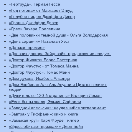
«Гертруда», Герман Гессе
«Год потопа» от Маргарет Этвуд
«Голубое нигде» Джеффри Дивер
«Грань» Джеффри Дивер
«Грех» Захара Прилепина
«Две половинки темной души» Ольга Володарская
«День саранчи» Натанаэл Уэст
«Детская премия»
«Дневник доктора Зайцевой»: продолжение следует
«Доктор Живаго» Борис Пастернак
«Доктор Фаустус» от Томаса Манна
«Доктор Фаустус», Томас Манн
«Дом духов», Исабель Альенде
«Дом Якобяна» Аля Аль-Асуани и Цитаты великих
людей
«Душитель со 120-й страницы» Валерия Леман
«Если бы ты знал», Эльчин Сафарли
«Заводной апельсин»: неудавшийся эксперимент
«Завтрак у Тиффани»: кино и книга
«Замыкая круг» Карл Фруде Тиллер
«Здесь обитают призраки» Джон Бойн