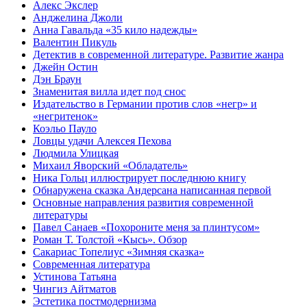
Алекс Экслер
Анджелина Джоли
Анна Гавальда «35 кило надежды»
Валентин Пикуль
Детектив в современной литературе. Развитие жанра
Джейн Остин
Дэн Браун
Знаменитая вилла идет под снос
Издательство в Германии против слов «негр» и
«негритенок»
Коэльо Пауло
Ловцы удачи Алексея Пехова
Людмила Улицкая
Михаил Яворский «Обладатель»
Ника Гольц иллюстрирует последнюю книгу
Обнаружена сказка Андерсана написанная первой
Основные направления развития современной
литературы
Павел Санаев «Похороните меня за плинтусом»
Роман Т. Толстой «Кысь». Обзор
Сакариас Топелиус «Зимняя сказка»
Современная литература
Устинова Татьяна
Чингиз Айтматов
Эстетика постмодернизма