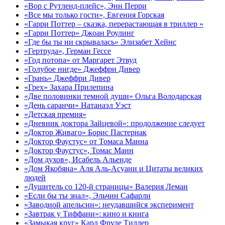
«Вор с Рутленд-плейс», Энн Перри
«Все мы только гости», Евгения Горская
«Гарри Поттер – сказка, перерастающая в триллер »
«Гарри Поттер» Джоан Роулинг
«Где бы ты ни скрывалась» Элизабет Хейнс
«Гертруда», Герман Гессе
«Год потопа» от Маргарет Этвуд
«Голубое нигде» Джеффри Дивер
«Грань» Джеффри Дивер
«Грех» Захара Прилепина
«Две половинки темной души» Ольга Володарская
«День саранчи» Натанаэл Уэст
«Детская премия»
«Дневник доктора Зайцевой»: продолжение следует
«Доктор Живаго» Борис Пастернак
«Доктор Фаустус» от Томаса Манна
«Доктор Фаустус», Томас Манн
«Дом духов», Исабель Альенде
«Дом Якобяна» Аля Аль-Асуани и Цитаты великих
людей
«Душитель со 120-й страницы» Валерия Леман
«Если бы ты знал», Эльчин Сафарли
«Заводной апельсин»: неудавшийся эксперимент
«Завтрак у Тиффани»: кино и книга
«Замыкая круг» Карл Фруде Тиллер