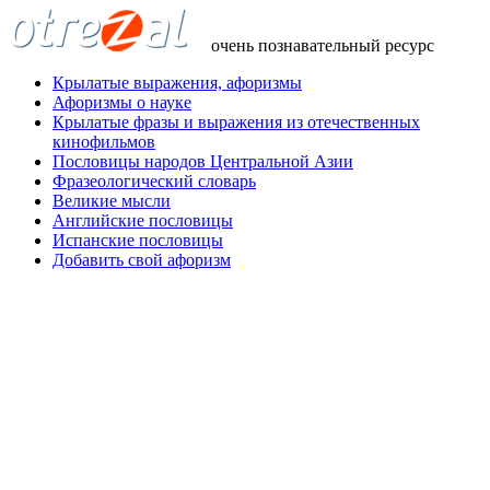
очень познавательный ресурс
Крылатые выражения, афоризмы
Афоризмы о науке
Крылатые фразы и выражения из отечественных
кинофильмов
Пословицы народов Центральной Азии
Фразеологический словарь
Великие мысли
Английские пословицы
Испанские пословицы
Добавить свой афоризм