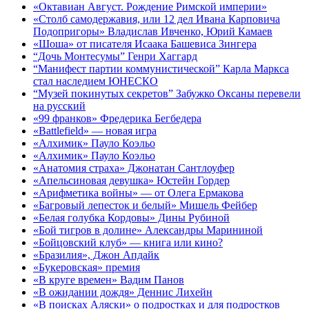
«Октавиан Август. Рождение Римской империи»
«Столб самодержавия, или 12 дел Ивана Карповича
Подопригоры» Владислав Ивченко, Юрий Камаев
«Шоша» от писателя Исаака Башевиса Зингера
“Дочь Монтесумы” Генри Хаггард
“Манифест партии коммунистической” Карла Маркса
стал наследием ЮНЕСКО
“Музей покинутых секретов” Забужко Оксаны перевели
на русский
«99 франков» Фредерика Бегбедера
«Battlefield» — новая игра
«Алхимик» Пауло Коэльо
«Алхимик» Пауло Коэльо
«Анатомия страха» Джонатан Сантлоуфер
«Апельсиновая девушка» Юстейн Гордер
«Арифметика войны» — от Олега Ермакова
«Багровый лепесток и белый» Мишель Фейбер
«Белая голубка Кордовы» Дины Рубиной
«Бой тигров в долине» Александры Марининой
«Бойцовский клуб» — книга или кино?
«Бразилия», Джон Апдайк
«Букеровская» премия
«В круге времен» Вадим Панов
«В ожидании дождя» Деннис Лихейн
«В поисках Аляски» о подростках и для подростков