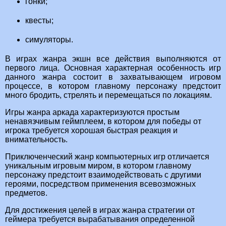
гонки;
квесты;
симуляторы.
В играх жанра экшн все действия выполняются от
первого лица. Основная характерная особенность игр
данного жанра состоит в захватывающем игровом
процессе, в котором главному персонажу предстоит
много бродить, стрелять и перемещаться по локациям.
Игры жанра аркада характеризуются простым
ненавязчивым геймплеем, в котором для победы от
игрока требуется хорошая быстрая реакция и
внимательность.
Приключенческий жанр компьютерных игр отличается
уникальным игровым миром, в котором главному
персонажу предстоит взаимодействовать с другими
героями, посредством применения всевозможных
предметов.
Для достижения целей в играх жанра стратегии от
геймера требуется вырабатывания определенной