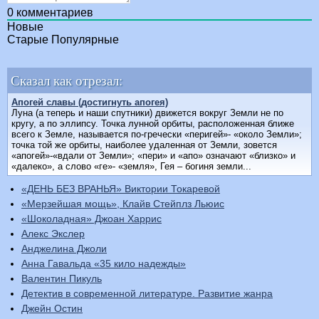
0
комментариев
Новые
Старые
Популярные
Сказал как отрезал:
Апогей славы (достигнуть апогея)
Луна (а теперь и наши спутники) движется вокруг Земли не по
кругу, а по эллипсу. Точка лунной орбиты, расположенная ближе
всего к Земле, называется по-гречески «перигей»- «около Земли»;
точка той же орбиты, наиболее удаленная от Земли, зовется
«апогей»-«вдали от Земли»; «пери» и «апо» означают «близко» и
«далеко», а слово «ге»- «земля», Гея – богиня земли...
«ДЕНЬ БЕЗ ВРАНЬЯ» Виктории Токаревой
«Мерзейшая мощь», Клайв Стейплз Льюис
«Шоколадная» Джоан Харрис
Алекс Экслер
Анджелина Джоли
Анна Гавальда «35 кило надежды»
Валентин Пикуль
Детектив в современной литературе. Развитие жанра
Джейн Остин