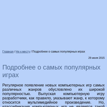
Главная
/
Не к месту
/
Подробнее о самых популярных играх
29 июля 2015
Подробнее о самых популярных
играх
Регулярное появление новых компьютерных игр самых
различных жанров обусловлено их широкой
популярностью. Выпуская компьютерную игру
разработчики, как правило, указывают жанр, к которому
относится мультимедийное произведение. Но,
классификация компьютерных игр не является такой