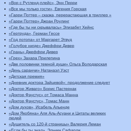
«Вор с Рутленд-плейс», Энн Перри
«Все мы только гости», Евгения Горская
«Гарри Поттер – сказка, перерастающая в триллер »
«Гарри Поттер» Джоан Роулинг
«Где бы ты ни скрывалась» Элизабет Хейнс
«Гертруда», Герман Гессе
«Год потопа» от Маргарет Этвуд
«Голубое нигде» Джеффри Дивер
«Грань» Джеффри Дивер
«Грех» Захара Прилепина
«Две половинки темной души» Ольга Володарская
«День саранчи» Натанаэл Уэст
«Детская премия»
«Дневник доктора Зайцевой»: продолжение следует
«Доктор Живаго» Борис Пастернак
«Доктор Фаустус» от Томаса Манна
«Доктор Фаустус», Томас Манн
«Дом духов», Исабель Альенде
«Дом Якобяна» Аля Аль-Асуани и Цитаты великих
людей
«Душитель со 120-й страницы» Валерия Леман
«Если бы ты знал», Эльчин Сафарли