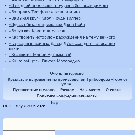
«Заводной апельсин»: неудавшийся эксперимент
«Завтрак у Тиффани»: кино и книга
«Замыкая круг» Карл Фруде Тиллер
«Здесь обитают призраки» Джон Бойн
«Золушки» Кристина Ульсон
«Как творить историю» рассуждения на тему вечного
«Карьерные войны» Дэвид Д’Алессандро – описание
книги
«Классики» Марии Артемьевой
«Книга зайцев». Виктор Махараджа
Очень интересно
Крылатые выражения из произведения Грибоедова «Горе от
ума»
Путешествие в слово
Разное
Не к месту
О сайте
Политика конфидициальности
Top
Отрезал.ру © 2006-2026