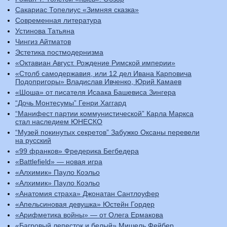
Сакариас Топелиус «Зимняя сказка»
Современная литература
Устинова Татьяна
Чингиз Айтматов
Эстетика постмодернизма
«Октавиан Август. Рождение Римской империи»
«Столб самодержавия, или 12 дел Ивана Карповича
Подопригоры» Владислав Ивченко, Юрий Камаев
«Шоша» от писателя Исаака Башевиса Зингера
“Дочь Монтесумы” Генри Хаггард
“Манифест партии коммунистической” Карла Маркса
стал наследием ЮНЕСКО
“Музей покинутых секретов” Забужко Оксаны перевели
на русский
«99 франков» Фредерика Бегбедера
«Battlefield» — новая игра
«Алхимик» Пауло Коэльо
«Алхимик» Пауло Коэльо
«Анатомия страха» Джонатан Сантлоуфер
«Апельсиновая девушка» Юстейн Гордер
«Арифметика войны» — от Олега Ермакова
«Багровый лепесток и белый» Мишель Фейбер