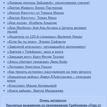
«Дневник доктора Зайцевой»: продолжение следует
«Доктор Живаго» Борис Пастернак
«Доктор Фаустус» от Томаса Манна
«Доктор Фаустус», Томас Манн
«Дом духов», Исабель Альенде
«Дом Якобяна» Аля Аль-Асуани и Цитаты великих
людей
«Душитель со 120-й страницы» Валерия Леман
«Если бы ты знал», Эльчин Сафарли
«Заводной апельсин»: неудавшийся эксперимент
«Завтрак у Тиффани»: кино и книга
«Замыкая круг» Карл Фруде Тиллер
«Здесь обитают призраки» Джон Бойн
«Золушки» Кристина Ульсон
«Как творить историю» рассуждения на тему вечного
«Карьерные войны» Дэвид Д’Алессандро – описание
книги
«Классики» Марии Артемьевой
«Книга зайцев». Виктор Махараджа
Очень интересно
Крылатые выражения из произведения Грибоедова «Горе от