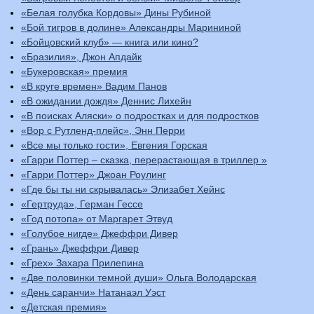
«Белая голубка Кордовы» Дины Рубиной
«Бой тигров в долине» Александры Марининой
«Бойцовский клуб» — книга или кино?
«Бразилия», Джон Апдайк
«Букеровская» премия
«В круге времен» Вадим Панов
«В ожидании дождя» Деннис Лихейн
«В поисках Аляски» о подростках и для подростков
«Вор с Рутленд-плейс», Энн Перри
«Все мы только гости», Евгения Горская
«Гарри Поттер – сказка, перерастающая в триллер »
«Гарри Поттер» Джоан Роулинг
«Где бы ты ни скрывалась» Элизабет Хейнс
«Гертруда», Герман Гессе
«Год потопа» от Маргарет Этвуд
«Голубое нигде» Джеффри Дивер
«Грань» Джеффри Дивер
«Грех» Захара Прилепина
«Две половинки темной души» Ольга Володарская
«День саранчи» Натанаэл Уэст
«Детская премия»