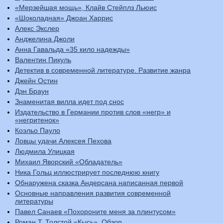
«Мерзейшая мощь», Клайв Стейплз Льюис
«Шоколадная» Джоан Харрис
Алекс Экслер
Анджелина Джоли
Анна Гавальда «35 кило надежды»
Валентин Пикуль
Детектив в современной литературе. Развитие жанра
Джейн Остин
Дэн Браун
Знаменитая вилла идет под снос
Издательство в Германии против слов «негр» и
«негритенок»
Коэльо Пауло
Ловцы удачи Алексея Пехова
Людмила Улицкая
Михаил Яворский «Обладатель»
Ника Гольц иллюстрирует последнюю книгу
Обнаружена сказка Андерсана написанная первой
Основные направления развития современной
литературы
Павел Санаев «Похороните меня за плинтусом»
Роман Т. Толстой «Кысь». Обзор