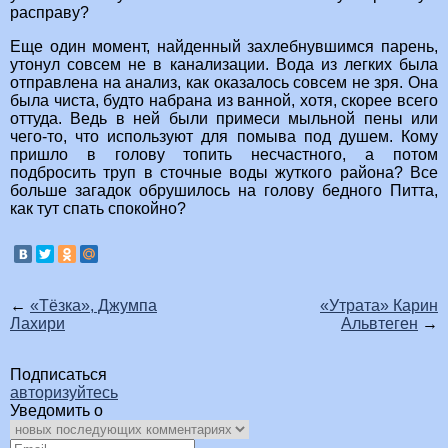
расправу?
Еще один момент, найденный захлебнувшимся парень,
утонул совсем не в канализации. Вода из легких была
отправлена на анализ, как оказалось совсем не зря. Она
была чиста, будто набрана из ванной, хотя, скорее всего
оттуда. Ведь в ней были примеси мыльной пены или
чего-то, что используют для помыва под душем. Кому
пришло в голову топить несчастного, а потом
подбросить труп в сточные воды жуткого района? Все
больше загадок обрушилось на голову бедного Питта,
как тут спать спокойно?
←
«Тёзка», Джумпа
«Утрата» Карин
Лахири
Альвтеген
→
Подписаться
авторизуйтесь
Уведомить о