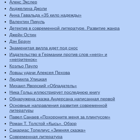
Алекс Экслер
Анджелина Джоли
Анна Гавальда «35 кило надежды»
Валентин Пикуль
Детектив в современной литературе. Развитие жанра
Джейн Остин
Дэн Браун
Знаменитая вилла идет под снос
Издательство в Германии против слов «негр» и
«негритенок»
Коэльо Пауло
Ловцы удачи Алексея Пехова
Людмила Улицкая
Михаил Яворский «Обладатель»
Ника Гольц иллюстрирует последнюю книгу
Обнаружена сказка Андерсана написанная первой
Основные направления развития современной
литературы
Павел Санаев «Похороните меня за плинтусом»
Роман Т. Толстой «Кысь». Обзор
Сакариас Топелиус «Зимняя сказка»
Современная литература