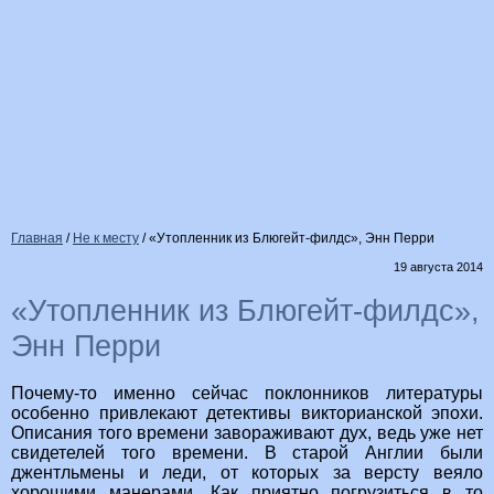
Главная
/
Не к месту
/
«Утопленник из Блюгейт-филдс», Энн Перри
19 августа 2014
«Утопленник из Блюгейт-филдс»,
Энн Перри
Почему-то именно сейчас поклонников литературы
особенно привлекают детективы викторианской эпохи.
Описания того времени завораживают дух, ведь уже нет
свидетелей того времени. В старой Англии были
джентльмены и леди, от которых за версту веяло
хорошими манерами. Как приятно погрузиться в то