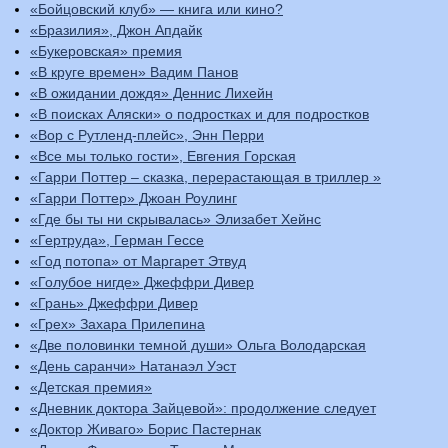
«Бойцовский клуб» — книга или кино?
«Бразилия», Джон Апдайк
«Букеровская» премия
«В круге времен» Вадим Панов
«В ожидании дождя» Деннис Лихейн
«В поисках Аляски» о подростках и для подростков
«Вор с Рутленд-плейс», Энн Перри
«Все мы только гости», Евгения Горская
«Гарри Поттер – сказка, перерастающая в триллер »
«Гарри Поттер» Джоан Роулинг
«Где бы ты ни скрывалась» Элизабет Хейнс
«Гертруда», Герман Гессе
«Год потопа» от Маргарет Этвуд
«Голубое нигде» Джеффри Дивер
«Грань» Джеффри Дивер
«Грех» Захара Прилепина
«Две половинки темной души» Ольга Володарская
«День саранчи» Натанаэл Уэст
«Детская премия»
«Дневник доктора Зайцевой»: продолжение следует
«Доктор Живаго» Борис Пастернак