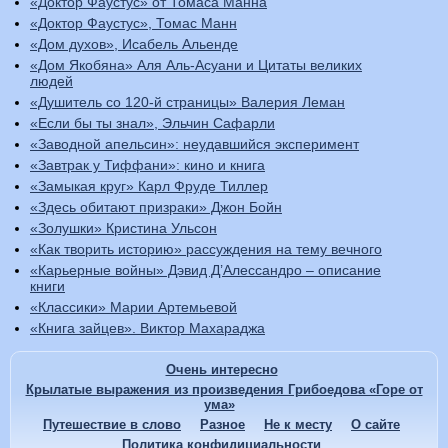
«Доктор Фаустус» от Томаса Манна
«Доктор Фаустус», Томас Манн
«Дом духов», Исабель Альенде
«Дом Якобяна» Аля Аль-Асуани и Цитаты великих
людей
«Душитель со 120-й страницы» Валерия Леман
«Если бы ты знал», Эльчин Сафарли
«Заводной апельсин»: неудавшийся эксперимент
«Завтрак у Тиффани»: кино и книга
«Замыкая круг» Карл Фруде Тиллер
«Здесь обитают призраки» Джон Бойн
«Золушки» Кристина Ульсон
«Как творить историю» рассуждения на тему вечного
«Карьерные войны» Дэвид Д’Алессандро – описание
книги
«Классики» Марии Артемьевой
«Книга зайцев». Виктор Махараджа
Очень интересно
Крылатые выражения из произведения Грибоедова «Горе от
ума»
Путешествие в слово
Разное
Не к месту
О сайте
Политика конфидициальности