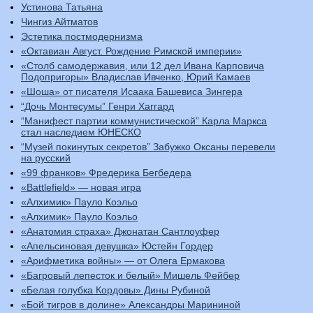
Устинова Татьяна
Чингиз Айтматов
Эстетика постмодернизма
«Октавиан Август. Рождение Римской империи»
«Столб самодержавия, или 12 дел Ивана Карповича
Подопригоры» Владислав Ивченко, Юрий Камаев
«Шоша» от писателя Исаака Башевиса Зингера
“Дочь Монтесумы” Генри Хаггард
“Манифест партии коммунистической” Карла Маркса
стал наследием ЮНЕСКО
“Музей покинутых секретов” Забужко Оксаны перевели
на русский
«99 франков» Фредерика Бегбедера
«Battlefield» — новая игра
«Алхимик» Пауло Коэльо
«Алхимик» Пауло Коэльо
«Анатомия страха» Джонатан Сантлоуфер
«Апельсиновая девушка» Юстейн Гордер
«Арифметика войны» — от Олега Ермакова
«Багровый лепесток и белый» Мишель Фейбер
«Белая голубка Кордовы» Дины Рубиной
«Бой тигров в долине» Александры Марининой