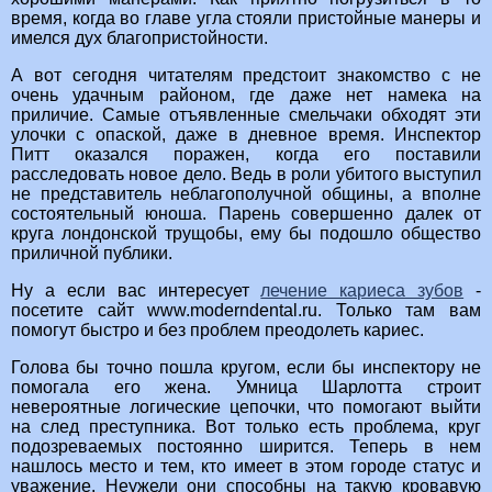
время, когда во главе угла стояли пристойные манеры и
имелся дух благопристойности.
А вот сегодня читателям предстоит знакомство с не
очень удачным районом, где даже нет намека на
приличие. Самые отъявленные смельчаки обходят эти
улочки с опаской, даже в дневное время. Инспектор
Питт оказался поражен, когда его поставили
расследовать новое дело. Ведь в роли убитого выступил
не представитель неблагополучной общины, а вполне
состоятельный юноша. Парень совершенно далек от
круга лондонской трущобы, ему бы подошло общество
приличной публики.
Ну а если вас интересует
лечение кариеса зубов
-
посетите сайт www.moderndental.ru. Только там вам
помогут быстро и без проблем преодолеть кариес.
Голова бы точно пошла кругом, если бы инспектору не
помогала его жена. Умница Шарлотта строит
невероятные логические цепочки, что помогают выйти
на след преступника. Вот только есть проблема, круг
подозреваемых постоянно ширится. Теперь в нем
нашлось место и тем, кто имеет в этом городе статус и
уважение. Неужели они способны на такую кровавую