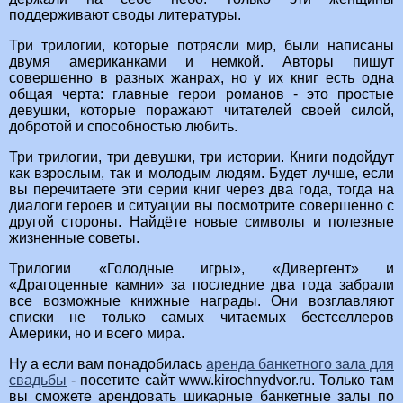
поддерживают своды литературы.
Три трилогии, которые потрясли мир, были написаны
двумя американками и немкой. Авторы пишут
совершенно в разных жанрах, но у их книг есть одна
общая черта: главные герои романов - это простые
девушки, которые поражают читателей своей силой,
добротой и способностью любить.
Три трилогии, три девушки, три истории. Книги подойдут
как взрослым, так и молодым людям. Будет лучше, если
вы перечитаете эти серии книг через два года, тогда на
диалоги героев и ситуации вы посмотрите совершенно с
другой стороны. Найдёте новые символы и полезные
жизненные советы.
Трилогии «Голодные игры», «Дивергент» и
«Драгоценные камни» за последние два года забрали
все возможные книжные награды. Они возглавляют
списки не только самых читаемых бестселлеров
Америки, но и всего мира.
Ну а если вам понадобилась
аренда банкетного зала для
свадьбы
- посетите сайт www.kirochnydvor.ru. Только там
вы сможете арендовать шикарные банкетные залы по