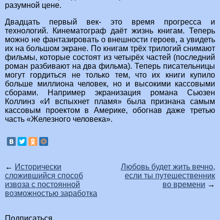
разумной цене.
Двадцать первый век- это время прогресса и
технологий. Кинематограф даёт жизнь книгам. Теперь
можно не фантазировать о внешности героев, а увидеть
их на большом экране. По книгам трёх трилогий снимают
фильмы, которые состоят из четырёх частей (последний
роман разбивают на два фильма). Теперь писательницы
могут гордиться не только тем, что их книги купило
больше миллиона человек, но и высокими кассовыми
сборами. Например экранизация романа Сьюзен
Коллинз «И вспыхнет пламя» была признана самым
кассовым проектом в Америке, обогнав даже третью
часть «Железного человека».
←
Исторически
Любовь будет жить вечно,
сложившийся способ
если ты путешественник
извоза с постоянной
во времени
→
возможностью заработка
Подписаться