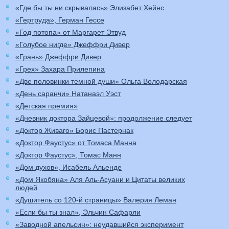
«Где бы ты ни скрывалась» Элизабет Хейнс
«Гертруда», Герман Гессе
«Год потопа» от Маргарет Этвуд
«Голубое нигде» Джеффри Дивер
«Грань» Джеффри Дивер
«Грех» Захара Прилепина
«Две половинки темной души» Ольга Володарская
«День саранчи» Натанаэл Уэст
«Детская премия»
«Дневник доктора Зайцевой»: продолжение следует
«Доктор Живаго» Борис Пастернак
«Доктор Фаустус» от Томаса Манна
«Доктор Фаустус», Томас Манн
«Дом духов», Исабель Альенде
«Дом Якобяна» Аля Аль-Асуани и Цитаты великих
людей
«Душитель со 120-й страницы» Валерия Леман
«Если бы ты знал», Эльчин Сафарли
«Заводной апельсин»: неудавшийся эксперимент