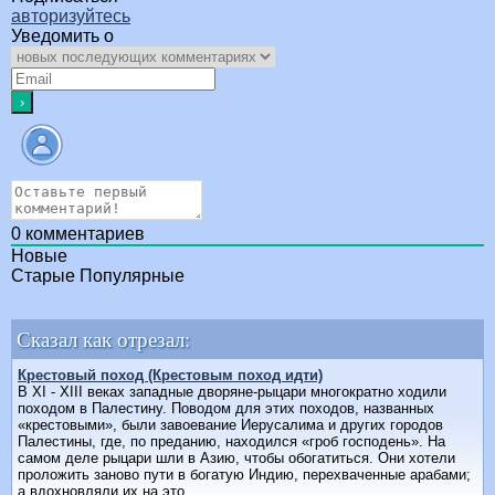
авторизуйтесь
Уведомить о
0
комментариев
Новые
Старые
Популярные
Сказал как отрезал:
Крестовый поход (Крестовым поход идти)
В XI - XIII веках западные дворяне-рыцари многократно ходили
походом в Палестину. Поводом для этих походов, названных
«крестовыми», были завоевание Иерусалима и других городов
Палестины, где, по преданию, находился «гроб господень». На
самом деле рыцари шли в Азию, чтобы обогатиться. Они хотели
проложить заново пути в богатую Индию, перехваченные арабами;
а вдохновляли их на это...