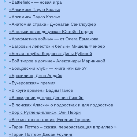
«Battlefield» — новая игра
«Алхимик» Пауло Коэльо
«Алхимик» Пауло Коэльо
«Анатомия страха» Джонатан Сантлоуфер
«Апельсиновая девушка» Юстейн Гордер
«Арифметика войны» — от Олега Ермакова
«Багровый лепесток и белый» Мишель Фейбер
«Белая голубка Кордовы» Дины Рубиной
«Бой тигров в долине» Александры Марининой
«Бойцовский клуб» — книга или кино?
«Бразилия», Джон Апдайк
«Букеровская» премия
«В круге времен» Вадим Панов
«В ожидании дождя» Деннис Лихейн
«В поисках Аляски» о подростках и для подростков
«Вор с Рутленд-плейс», Энн Перри
«Все мы только гости», Евгения Горская
«Гарри Поттер – сказка, перерастающая в триллер »
«Гарри Поттер» Джоан Роулинг