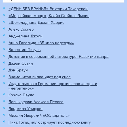
«ДЕНЬ БЕЗ ВРАНЬЯ» Виктории Токаревой
«Мерзейшая мощь», Клайв Стейплз Льюис
«Шоколадная» Джоан Харрис
Алекс Экслер
Анджелина Джоли
Анна Гавальда «35 кило надежды»
Валентин Пикуль
Детектив в современной литературе. Развитие жанра
Джейн Остин
Дэн Браун
Знаменитая вилла идет под снос
Издательство в Германии против слов «негр» и
«негритенок»
Коэльо Пауло
Ловцы удачи Алексея Пехова
Людмила Улицкая
Михаил Яворский «Обладатель»
Ника Гольц иллюстрирует последнюю книгу