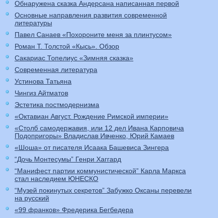
Обнаружена сказка Андерсана написанная первой
Основные направления развития современной
литературы
Павел Санаев «Похороните меня за плинтусом»
Роман Т. Толстой «Кысь». Обзор
Сакариас Топелиус «Зимняя сказка»
Современная литература
Устинова Татьяна
Чингиз Айтматов
Эстетика постмодернизма
«Октавиан Август. Рождение Римской империи»
«Столб самодержавия, или 12 дел Ивана Карповича
Подопригоры» Владислав Ивченко, Юрий Камаев
«Шоша» от писателя Исаака Башевиса Зингера
“Дочь Монтесумы” Генри Хаггард
“Манифест партии коммунистической” Карла Маркса
стал наследием ЮНЕСКО
“Музей покинутых секретов” Забужко Оксаны перевели
на русский
«99 франков» Фредерика Бегбедера