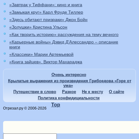
«Завтрак у Тиффани»: кино и книга
«Замыкая круг» Карл Фруде Тиллер
«Здесь обитают призраки» Джон Бойн
«Золушки» Кристина Ульсон
«Как творить историю» рассуждения на тему вечного
«Карьерные войны» Дэвид Д’Алессандро – описание
книги
«Классики» Марии Артемьевой
«Книга зайцев». Виктор Махараджа
Очень интересно
Крылатые выражения из произведения Грибоедова «Горе от
ума»
Путешествие в слово
Разное
Не к месту
О сайте
Политика конфидициальности
Top
Отрезал.ру © 2006-2026