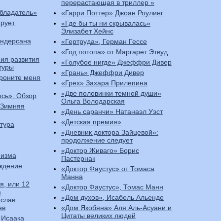
перерастающая в триллер »
бладатель»
«Гарри Поттер» Джоан Роулинг
ирует
«Где бы ты ни скрывалась»
Элизабет Хейнс
Андерсана
«Гертруда», Герман Гессе
«Год потопа» от Маргарет Этвуд
ия развития
«Голубое нигде» Джеффри Дивер
туры
«Грань» Джеффри Дивер
роните меня
«Грех» Захара Прилепина
«Две половинки темной души»
ысь». Обзор
Ольга Володарская
«Зимняя
«День саранчи» Натанаэл Уэст
«Детская премия»
тура
«Дневник доктора Зайцевой»:
продолжение следует
«Доктор Живаго» Борис
низма
Пастернак
ождение
«Доктор Фаустус» от Томаса
Манна
я, или 12
«Доктор Фаустус», Томас Манн
а
«Дом духов», Исабель Альенде
слав
ев
«Дом Якобяна» Аля Аль-Асуани и
Цитаты великих людей
 Исаака