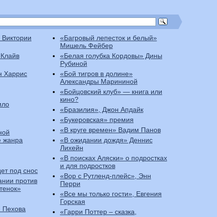
 Виктории
«Багровый лепесток и белый»
Мишель Фейбер
 Клайв
«Белая голубка Кордовы» Дины
Рубиной
н Харрис
«Бой тигров в долине»
Александры Марининой
«Бойцовский клуб» — книга или
кино?
ило
«Бразилия», Джон Апдайк
«Букеровская» премия
«В круге времен» Вадим Панов
ной
е жанра
«В ожидании дождя» Деннис
Лихейн
«В поисках Аляски» о подростках
и для подростков
ет под снос
«Вор с Рутленд-плейс», Энн
ании против
Перри
итенок»
«Все мы только гости», Евгения
Горская
я Пехова
«Гарри Поттер – сказка,