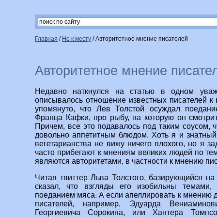
Главная
/
Не к месту
/
Авторитетное мнение писателей
Авторитетное мнение писате
Недавно наткнулся на статью в одном уваж
описывалось отношение известных писателей к в
упомянуто, что Лев Толстой осуждал поедани
Франца Кафки, про рыбу, на которую он смотрит
Причем, все это подавалось под таким соусом, 
довольно аппетитным блюдом. Хоть я и знатный
вегетарианства не вижу ничего плохого, но я з
часто прибегают к мнениям великих людей по тем
являются авторитетами, в частности к мнению пи
Читая твиттер Льва Толстого, базирующийся на 
сказал, что взгляды его изобильны темами,
поеданием мяса. А если апеллировать к мнению 
писателей, например, Эдуарда Вениамино
Георгиевича Сорокина, или Хантера Томпс