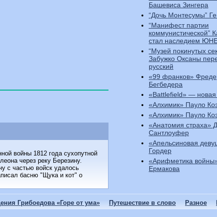
Башевиса Зингера
“Дочь Монтесумы” Ге
“Манифест партии
коммунистической” 
стал наследием ЮН
“Музей покинутых се
Забужко Оксаны пер
русский
«99 франков» Фреде
Бегбедера
«Battlefield» — новая
«Алхимик» Пауло Ко
«Алхимик» Пауло Ко
«Анатомия страха» 
Сантлоуфер
«Апельсиновая деву
Гордер
ной войны 1812 года сухопутной
«Арифметика войны»
леона через реку Березину.
ну с частью войск удалось
Ермакова
писал басню "Щука и кот" о
ения Грибоедова «Горе от ума»
Путешествие в слово
Разное