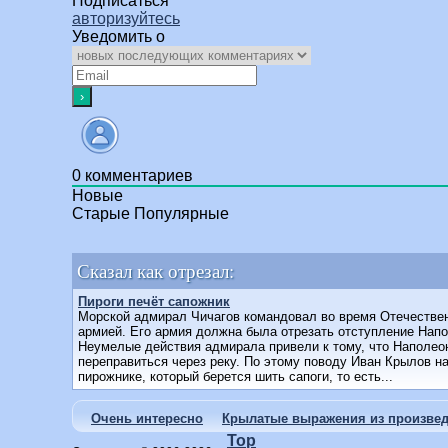
Подписаться
авторизуйтесь
Уведомить о
0
комментариев
Новые
Старые
Популярные
Сказал как отрезал:
Пироги печёт сапожник
Морской адмирал Чичагов командовал во время Отечествен
армией. Его армия должна была отрезать отступление Hапо
Неумелые действия адмирала привели к тому, что Hаполео
переправиться через реку. По этому поводу Иван Крылов на
пирожнике, который берется шить сапоги, то есть...
Очень интересно
Крылатые выражения из произвед
Top