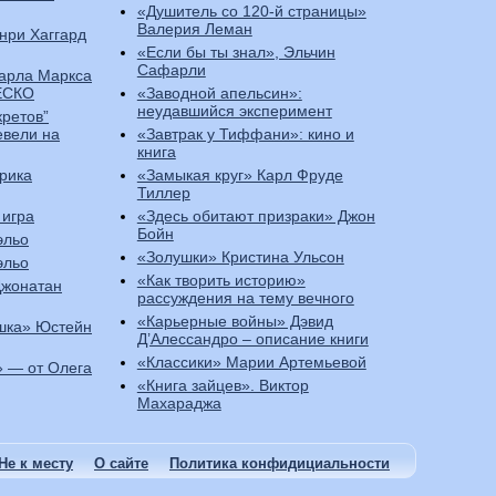
«Душитель со 120-й страницы»
Валерия Леман
нри Хаггард
«Если бы ты знал», Эльчин
Сафарли
Карла Маркса
ЕСКО
«Заводной апельсин»:
неудавшийся эксперимент
кретов”
евели на
«Завтрак у Тиффани»: кино и
книга
рика
«Замыкая круг» Карл Фруде
Тиллер
 игра
«Здесь обитают призраки» Джон
Бойн
эльо
«Золушки» Кристина Ульсон
эльо
«Как творить историю»
Джонатан
рассуждения на тему вечного
«Карьерные войны» Дэвид
шка» Юстейн
Д’Алессандро – описание книги
«Классики» Марии Артемьевой
 — от Олега
«Книга зайцев». Виктор
Махараджа
Не к месту
О сайте
Политика конфидициальности