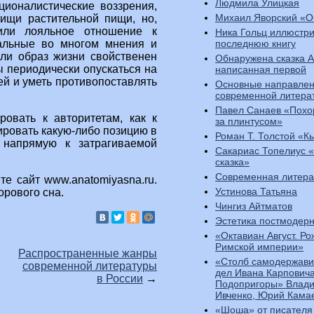
Людмила Улицкая
ионалистические воззрения,
Михаил Яворский «О
пищи растительной пищи, но,
 или лояльное отношение к
Ника Гольц иллюстр
последнюю книгу
сальные во многом мнения и
ли образ жизни свойственен
Обнаружена сказка 
ы периодически опускаться на
написанная первой
ей и уметь противопоставлять
Основные направлен
современной литера
Павел Санаев «Похо
ровать к авторитетам, как к
за плинтусом»
ировать какую-либо позицию в
Роман Т. Толстой «К
 напрямую к затрагиваемой
Сакариас Топелиус 
сказка»
Современная литера
те сайт www.anatomiyasna.ru.
Устинова Татьяна
орового сна.
Чингиз Айтматов
Эстетика постмодер
«Октавиан Август. Р
Римской империи»
Распространенные жанры
«Столб самодержави
современной литературы
дел Ивана Карпович
в России
→
Подопригоры» Влади
Ивченко, Юрий Кама
«Шоша» от писателя