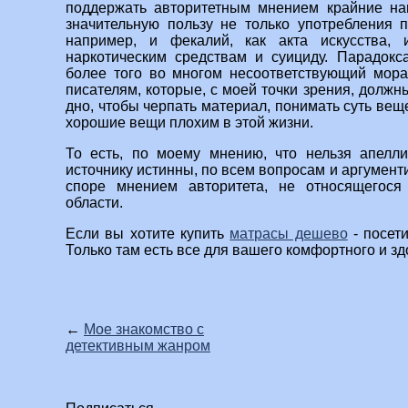
поддержать авторитетным мнением крайние нац
значительную пользу не только употребления 
например, и фекалий, как акта искусства,
наркотическим средствам и суициду. Парадок
более того во многом несоответствующий мора
писателям, которые, с моей точки зрения, должн
дно, чтобы черпать материал, понимать суть вещ
хорошие вещи плохим в этой жизни.
То есть, по моему мнению, что нельзя апелли
источнику истинны, по всем вопросам и аргумент
споре мнением авторитета, не относящегося
области.
Если вы хотите купить
матрасы дешево
- посети
Только там есть все для вашего комфортного и зд
←
Мое знакомство с
детективным жанром