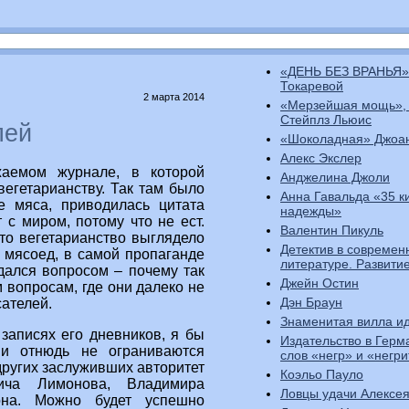
«ДЕНЬ БЕЗ ВРАНЬЯ»
Токаревой
2 марта 2014
«Мерзейшая мощь»,
Стейплз Льюис
лей
«Шоколадная» Джоа
Алекс Экслер
аемом журнале, в которой
Анджелина Джоли
егетарианству. Так там было
Анна Гавальда «35 к
е мяса, приводилась цитата
надежды»
 с миром, потому что не ест.
Валентин Пикуль
что вегетарианство выглядело
Детектив в современ
 мясоед, в самой пропаганде
литературе. Развити
адался вопросом – почему так
Джейн Остин
 вопросам, где они далеко не
Дэн Браун
сателей.
Знаменитая вилла ид
записях его дневников, я бы
Издательство в Герм
 и отнюдь не ограниваются
слов «негр» и «негр
других заслуживших авторитет
Коэльо Пауло
вича Лимонова, Владимира
Ловцы удачи Алексе
она. Можно будет успешно