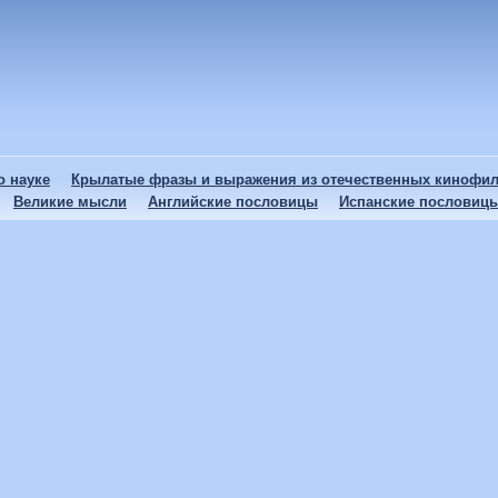
 науке
Крылатые фразы и выражения из отечественных кинофи
Великие мысли
Английские пословицы
Испанские пословиц