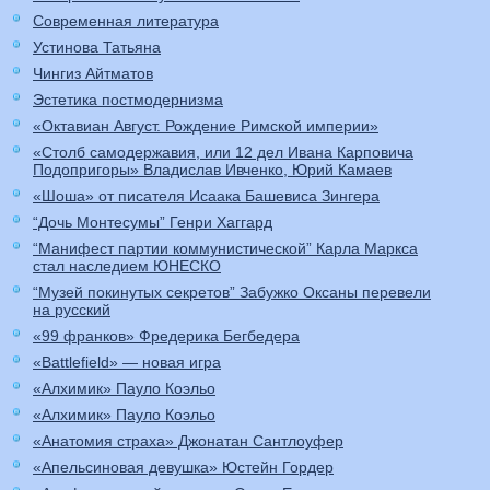
Современная литература
Устинова Татьяна
Чингиз Айтматов
Эстетика постмодернизма
«Октавиан Август. Рождение Римской империи»
«Столб самодержавия, или 12 дел Ивана Карповича
Подопригоры» Владислав Ивченко, Юрий Камаев
«Шоша» от писателя Исаака Башевиса Зингера
“Дочь Монтесумы” Генри Хаггард
“Манифест партии коммунистической” Карла Маркса
стал наследием ЮНЕСКО
“Музей покинутых секретов” Забужко Оксаны перевели
на русский
«99 франков» Фредерика Бегбедера
«Battlefield» — новая игра
«Алхимик» Пауло Коэльо
«Алхимик» Пауло Коэльо
«Анатомия страха» Джонатан Сантлоуфер
«Апельсиновая девушка» Юстейн Гордер