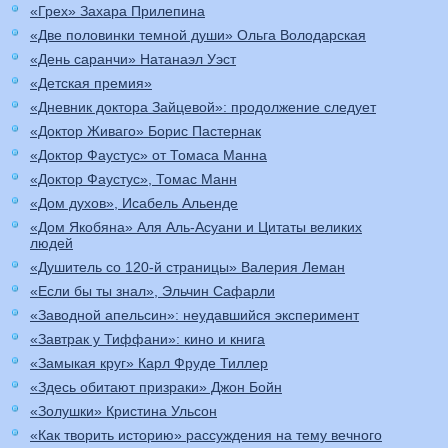
«Грех» Захара Прилепина
«Две половинки темной души» Ольга Володарская
«День саранчи» Натанаэл Уэст
«Детская премия»
«Дневник доктора Зайцевой»: продолжение следует
«Доктор Живаго» Борис Пастернак
«Доктор Фаустус» от Томаса Манна
«Доктор Фаустус», Томас Манн
«Дом духов», Исабель Альенде
«Дом Якобяна» Аля Аль-Асуани и Цитаты великих
людей
«Душитель со 120-й страницы» Валерия Леман
«Если бы ты знал», Эльчин Сафарли
«Заводной апельсин»: неудавшийся эксперимент
«Завтрак у Тиффани»: кино и книга
«Замыкая круг» Карл Фруде Тиллер
«Здесь обитают призраки» Джон Бойн
«Золушки» Кристина Ульсон
«Как творить историю» рассуждения на тему вечного