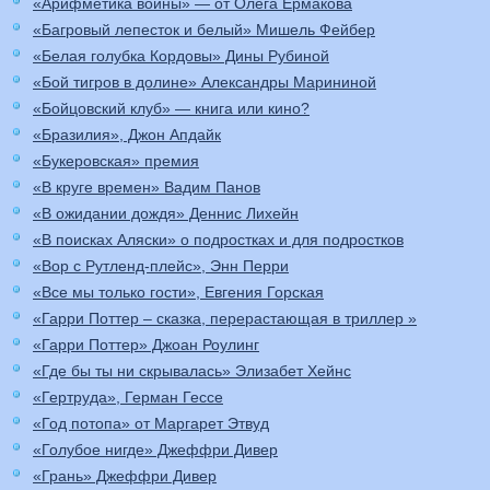
«Арифметика войны» — от Олега Ермакова
«Багровый лепесток и белый» Мишель Фейбер
«Белая голубка Кордовы» Дины Рубиной
«Бой тигров в долине» Александры Марининой
«Бойцовский клуб» — книга или кино?
«Бразилия», Джон Апдайк
«Букеровская» премия
«В круге времен» Вадим Панов
«В ожидании дождя» Деннис Лихейн
«В поисках Аляски» о подростках и для подростков
«Вор с Рутленд-плейс», Энн Перри
«Все мы только гости», Евгения Горская
«Гарри Поттер – сказка, перерастающая в триллер »
«Гарри Поттер» Джоан Роулинг
«Где бы ты ни скрывалась» Элизабет Хейнс
«Гертруда», Герман Гессе
«Год потопа» от Маргарет Этвуд
«Голубое нигде» Джеффри Дивер
«Грань» Джеффри Дивер