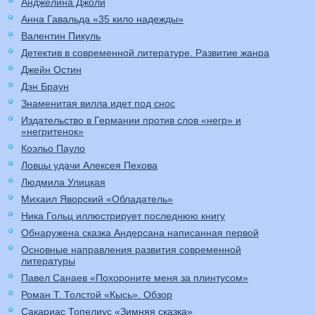
Анджелина Джоли
Анна Гавальда «35 кило надежды»
Валентин Пикуль
Детектив в современной литературе. Развитие жанра
Джейн Остин
Дэн Браун
Знаменитая вилла идет под снос
Издательство в Германии против слов «негр» и
«негритенок»
Коэльо Пауло
Ловцы удачи Алексея Пехова
Людмила Улицкая
Михаил Яворский «Обладатель»
Ника Гольц иллюстрирует последнюю книгу
Обнаружена сказка Андерсана написанная первой
Основные направления развития современной
литературы
Павел Санаев «Похороните меня за плинтусом»
Роман Т. Толстой «Кысь». Обзор
Сакариас Топелиус «Зимняя сказка»