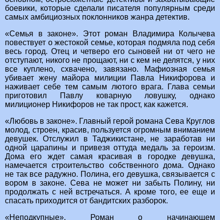
боевики, которые сделали писателя популярным среди
самых амбициозных поклонников жанра детектив.
«Семья в законе». Этот роман Владимира Колычева
повествует о жестокой семье, которая подмяла под себя
весь город. Отец и четверо его сыновей ни от чего не
отступают, никого не прощают, ни с кем не делятся, у них
все куплено, схвачено, завязано. Мафиозная семья
убивает жену майора милиции Павла Никифорова и
наживает себе тем самым лютого врага. Глава семьи
приготовил Павлу коварную ловушку, однако
милиционер Никифоров не так прост, как кажется.
«Любовь в законе». Главный герой романа Сева Круглов
молод, строен, красив, пользуется огромным вниманием
девушек. Отслужил в Таджикистане, не заработав ни
одной царапины и привезя оттуда медаль за героизм.
Дома его ждет самая красивая в городке девушка,
намечается строительство собственного дома. Однако
не так все радужно. Полина, его девушка, связывается с
вором в законе. Сева не может ни забыть Полину, ни
продолжать с ней встречаться. А кроме того, ее еще и
спасать приходится от бандитских разборок.
«Неподкупные». Роман о начинающем