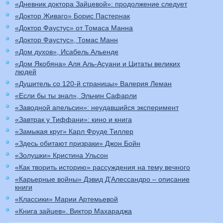
«Дневник доктора Зайцевой»: продолжение следует
«Доктор Живаго» Борис Пастернак
«Доктор Фаустус» от Томаса Манна
«Доктор Фаустус», Томас Манн
«Дом духов», Исабель Альенде
«Дом Якобяна» Аля Аль-Асуани и Цитаты великих
людей
«Душитель со 120-й страницы» Валерия Леман
«Если бы ты знал», Эльчин Сафарли
«Заводной апельсин»: неудавшийся эксперимент
«Завтрак у Тиффани»: кино и книга
«Замыкая круг» Карл Фруде Тиллер
«Здесь обитают призраки» Джон Бойн
«Золушки» Кристина Ульсон
«Как творить историю» рассуждения на тему вечного
«Карьерные войны» Дэвид Д’Алессандро – описание
книги
«Классики» Марии Артемьевой
«Книга зайцев». Виктор Махараджа