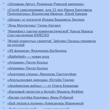
«Октавиан Август. Рождение Римской империи»
«Столб самодержавия, или 12 дел Ивана Карповича
Подопригоры» Владислав Ивченко, Юрий Камаев
«Шоша» от писателя Исаака Башевиса Зингера
“Дочь Монтесумы” Генри Хаггард
“Манифест партии коммунистической” Карла Маркса
стал наследием ЮНЕСКО
“Музей покинутых секретов” Забужко Оксаны перевели
на русский
«99 франков» Фредерика Бегбедера
«Battlefield» — новая игра
«Алхимик» Пауло Коэльо
«Алхимик» Пауло Коэльо
«Анатомия страха» Джонатан Сантлоуфер
«Апельсиновая девушка» Юстейн Гордер
«Арифметика войны» — от Олега Ермакова
«Багровый лепесток и белый» Мишель Фейбер
«Белая голубка Кордовы» Дины Рубиной
«Бой тигров в долине» Александры Марининой