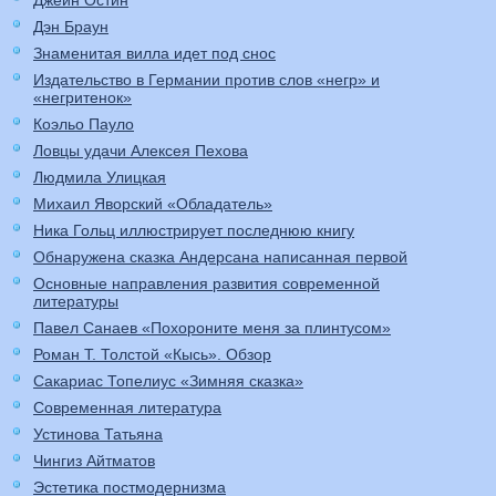
Джейн Остин
Дэн Браун
Знаменитая вилла идет под снос
Издательство в Германии против слов «негр» и
«негритенок»
Коэльо Пауло
Ловцы удачи Алексея Пехова
Людмила Улицкая
Михаил Яворский «Обладатель»
Ника Гольц иллюстрирует последнюю книгу
Обнаружена сказка Андерсана написанная первой
Основные направления развития современной
литературы
Павел Санаев «Похороните меня за плинтусом»
Роман Т. Толстой «Кысь». Обзор
Сакариас Топелиус «Зимняя сказка»
Современная литература
Устинова Татьяна
Чингиз Айтматов
Эстетика постмодернизма