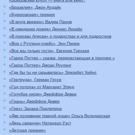
«Бойцовский клуб» — книга или кино?
«Бразилия», Джон Апдайк
«Букеровская» премия
«В круге времен» Вадим Панов
«В ожидании дождя» Деннис Лихейн
«В поисках Аляски» о подростках и для подростков
«Вор с Рутленд-плейс», Энн Перри
«Все мы только гости», Евгения Горская
«Гарри Поттер – сказка, перерастающая в триллер »
«Гарри Поттер» Джоан Роулинг
«Где бы ты ни скрывалась» Элизабет Хейнс
«Гертруда», Герман Гессе
«Год потопа» от Маргарет Этвуд
«Голубое нигде» Джеффри Дивер
«Грань» Джеффри Дивер
«Грех» Захара Прилепина
«Две половинки темной души» Ольга Володарская
«День саранчи» Натанаэл Уэст
«Детская премия»