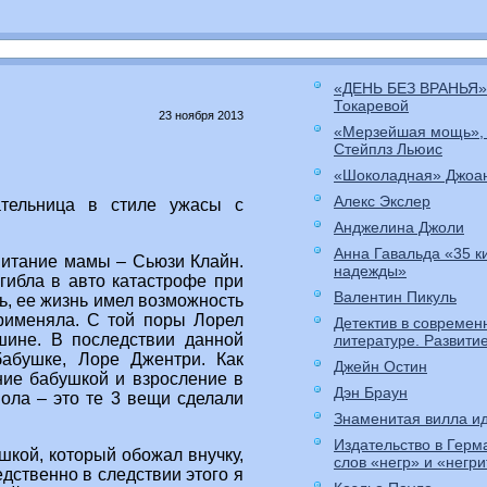
«ДЕНЬ БЕЗ ВРАНЬЯ»
Токаревой
23 ноября 2013
«Мерзейшая мощь»,
Стейплз Льюис
«Шоколадная» Джоа
Алекс Экслер
ательница в стиле ужасы с
Анджелина Джоли
Анна Гавальда «35 к
питание мамы – Сьюзи Клайн.
надежды»
гибла в авто катастрофе при
Валентин Пикуль
ь, ее жизнь имел возможность
применяла. С той поры Лорел
Детектив в современ
шине. В последствии данной
литературе. Развити
бабушке, Лоре Джентри. Как
Джейн Остин
ние бабушкой и взросление в
Дэн Браун
ола – это те 3 вещи сделали
Знаменитая вилла ид
Издательство в Герм
шкой, который обожал внучку,
слов «негр» и «негр
дственно в следствии этого я