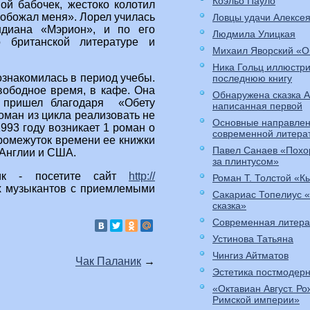
Коэльо Пауло
ой бабочек, жестоко колотил
 обожал меня». Лорел училась
Ловцы удачи Алексе
ндиана «Мэрион», и по его
Людмила Улицкая
 британской литературе и
Михаил Яворский «О
Ника Гольц иллюстр
ознакомилась в период учебы.
последнюю книгу
вободное время, в кафе. Она
Обнаружена сказка 
й пришел благодаря «Обету
написанная первой
оман из цикла реализовать не
Основные направлен
993 году возникает 1 роман о
современной литера
ромежуток времени ее книжки
Павел Санаев «Похо
 Англии и США.
за плинтусом»
ик - посетите сайт
http://
Роман Т. Толстой «К
их музыкантов с приемлемыми
Сакариас Топелиус 
сказка»
Современная литера
Устинова Татьяна
Чингиз Айтматов
Чак Паланик
→
Эстетика постмодер
«Октавиан Август. Р
Римской империи»