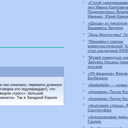
«Столб самодержави
дел Ивана Карпович
Подопригоры» Влади
Ивченко, Юрий Кама
«Шоша» от писателя
Башевиса Зингера
“Дочь Монтесумы” Ге
“Манифест партии
коммунистической” 
стал наследием ЮН
“Музей покинутых се
Забужко Оксаны пер
русский
«99 франков» Фреде
Бегбедера
«Battlefield» — новая
рые оно означало, пережило длинную
говорка это подтверждает), что
«Алхимик» Пауло Ко
мецкое «гросс»: большой,
 монета». Так в Западной Европе
«Алхимик» Пауло Ко
«Анатомия страха» 
Сантлоуфер
«Апельсиновая деву
Гордер