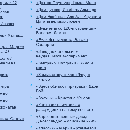
я, или 12
«Доктор Фаустус», Томас Манн
а
«Дом духов», Исабель Альенде
слав
ев
«Дом Якобяна» Аля Аль-Асуани и
Цитаты великих людей
 Исаака
«Душитель со 120-й страницы»
Валерия Леман
нри Хаггард
«Если бы ты знал», Эльчин
Сафарли
Карла Маркса
ЕСКО
«Заводной апельсин»:
неудавшийся эксперимент
кретов”
евели на
«Завтрак у Тиффани»: кино и
книга
рика
«Замыкая круг» Карл Фруде
Тиллер
 игра
«Здесь обитают призраки» Джон
Бойн
эльо
«Золушки» Кристина Ульсон
эльо
«Как творить историю»
Джонатан
рассуждения на тему вечного
«Карьерные войны» Дэвид
шка» Юстейн
Д’Алессандро – описание книги
«Классики» Марии Артемьевой