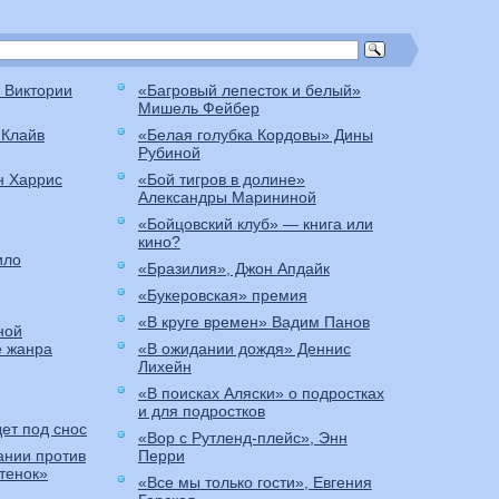
 Виктории
«Багровый лепесток и белый»
Мишель Фейбер
 Клайв
«Белая голубка Кордовы» Дины
Рубиной
н Харрис
«Бой тигров в долине»
Александры Марининой
«Бойцовский клуб» — книга или
кино?
ило
«Бразилия», Джон Апдайк
«Букеровская» премия
«В круге времен» Вадим Панов
ной
е жанра
«В ожидании дождя» Деннис
Лихейн
«В поисках Аляски» о подростках
и для подростков
ет под снос
«Вор с Рутленд-плейс», Энн
ании против
Перри
итенок»
«Все мы только гости», Евгения