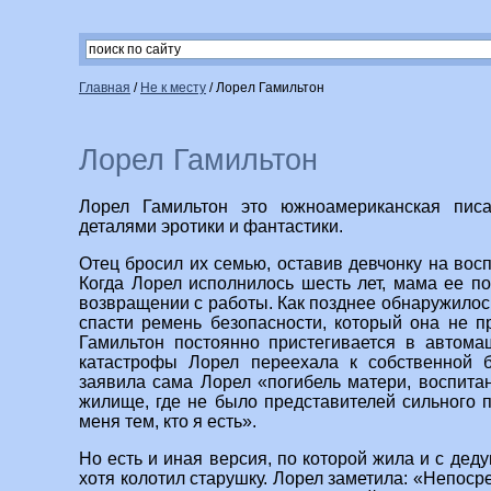
Главная
/
Не к месту
/
Лорел Гамильтон
Лорел Гамильтон
Лорел Гамильтон это южноамериканская пис
деталями эротики и фантастики.
Отец бросил их семью, оставив девчонку на вос
Когда Лорел исполнилось шесть лет, мама ее по
возвращении с работы. Как позднее обнаружилос
спасти ремень безопасности, который она не 
Гамильтон постоянно пристегивается в автома
катастрофы Лорел переехала к собственной 
заявила сама Лорел «погибель матери, воспита
жилище, где не было представителей сильного п
меня тем, кто я есть».
Но есть и иная версия, по которой жила и с деду
хотя колотил старушку. Лорел заметила: «Непосре