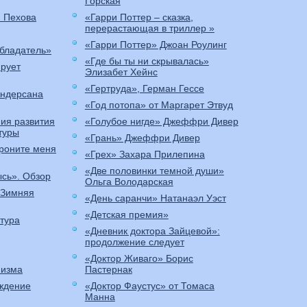
Горская
я Пехова
«Гарри Поттер – сказка,
перерастающая в триллер »
«Гарри Поттер» Джоан Роулинг
бладатель»
«Где бы ты ни скрывалась»
ирует
Элизабет Хейнс
«Гертруда», Герман Гессе
Андерсана
«Год потопа» от Маргарет Этвуд
ия развития
«Голубое нигде» Джеффри Дивер
туры
«Грань» Джеффри Дивер
роните меня
«Грех» Захара Прилепина
«Две половинки темной души»
ысь». Обзор
Ольга Володарская
«Зимняя
«День саранчи» Натанаэл Уэст
«Детская премия»
тура
«Дневник доктора Зайцевой»:
продолжение следует
«Доктор Живаго» Борис
низма
Пастернак
ождение
«Доктор Фаустус» от Томаса
Манна