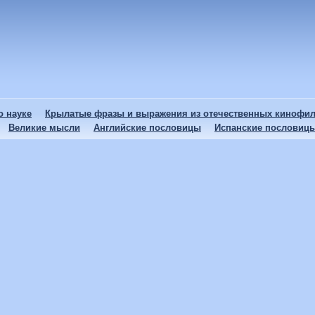
 науке
Крылатые фразы и выражения из отечественных кинофи
Великие мысли
Английские пословицы
Испанские пословиц