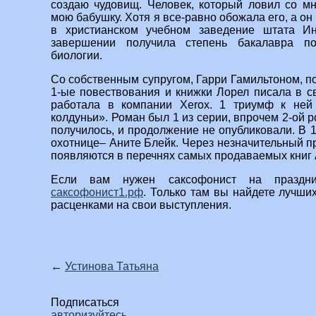
создаю чудовищ. Человек, который ловил со мн
мою бабушку. Хотя я все-равно обожала его, а он
в христианском учебном заведение штата И
завершении получила степень бакалавра по
биологии.
Со собственным супругом, Гарри Гамильтоном, п
1-ые повествования и книжки Лорел писала в с
работала в компании Xerox. 1 триумф к не
колдуньи». Роман был 1 из серии, впрочем 2-ой р
получилось, и продолжение не опубликовали. В 1
охотнице– Аните Блейк. Через незначительный п
появляются в перечнях самых продаваемых книг
Если вам нужен саксофонист на праздн
саксофонист1.рф
. Только там вы найдете лучш
расценками на свои выступления.
←
Устинова Татьяна
Подписаться
авторизуйтесь