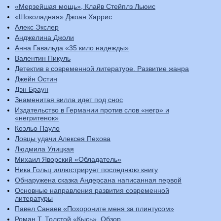
«Мерзейшая мощь», Клайв Стейплз Льюис
«Шоколадная» Джоан Харрис
Алекс Экслер
Анджелина Джоли
Анна Гавальда «35 кило надежды»
Валентин Пикуль
Детектив в современной литературе. Развитие жанра
Джейн Остин
Дэн Браун
Знаменитая вилла идет под снос
Издательство в Германии против слов «негр» и
«негритенок»
Коэльо Пауло
Ловцы удачи Алексея Пехова
Людмила Улицкая
Михаил Яворский «Обладатель»
Ника Гольц иллюстрирует последнюю книгу
Обнаружена сказка Андерсана написанная первой
Основные направления развития современной
литературы
Павел Санаев «Похороните меня за плинтусом»
Роман Т. Толстой «Кысь». Обзор