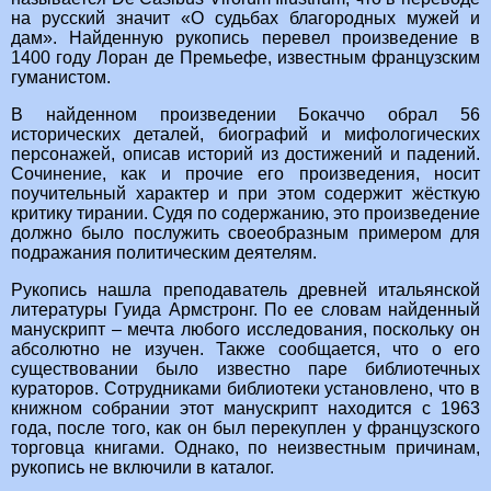
на русский значит «О судьбах благородных мужей и
дам». Найденную рукопись перевел произведение в
1400 году Лоран де Премьефе, известным французским
гуманистом.
В найденном произведении Бокаччо обрал 56
исторических деталей, биографий и мифологических
персонажей, описав историй из достижений и падений.
Сочинение, как и прочие его произведения, носит
поучительный характер и при этом содержит жёсткую
критику тирании. Судя по содержанию, это произведение
должно было послужить своеобразным примером для
подражания политическим деятелям.
Рукопись нашла преподаватель древней итальянской
литературы Гуида Армстронг. По ее словам найденный
манускрипт – мечта любого исследования, поскольку он
абсолютно не изучен. Также сообщается, что о его
существовании было известно паре библиотечных
кураторов. Сотрудниками библиотеки установлено, что в
книжном собрании этот манускрипт находится с 1963
года, после того, как он был перекуплен у французского
торговца книгами. Однако, по неизвестным причинам,
рукопись не включили в каталог.