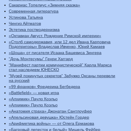
Сакариас Топелиус «Зимняя сказка»
Современная литература
Устинова Татьяна
Чингиз Айтматов
Эстетика постмодернизма
«Октавиан Август. Рождение Римской империи»
«Столб самодержавия, или 12 дел Ивана Карповича
Подопригоры» Владислав Ивченко, Юрий Камаев
«Шоша» от писателя Исаака Башевиса Зингера
“Дочь Монтесумы” Генри Хаггард
“Манифест партии коммунистической” Карла Маркса
стал наследием ЮНЕСКО
“Музей покинутых секретов” Забужко Оксаны перевели
на русский
«99 франков» Фредерика Бегбедера
«Battlefield» — новая игра
«Алхимик» Пауло Коэльо
«Алхимик» Пауло Коэльо
«Анатомия страха» Джонатан Сантлоуфер
«Апельсиновая девушка» Юстейн Гордер
«Арифметика войны» — от Олега Ермакова
«Багровый лепесток и белый» Мишель Фейбер