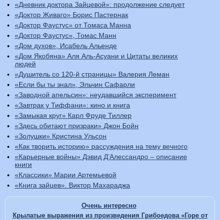
«Дневник доктора Зайцевой»: продолжение следует
«Доктор Живаго» Борис Пастернак
«Доктор Фаустус» от Томаса Манна
«Доктор Фаустус», Томас Манн
«Дом духов», Исабель Альенде
«Дом Якобяна» Аля Аль-Асуани и Цитаты великих
людей
«Душитель со 120-й страницы» Валерия Леман
«Если бы ты знал», Эльчин Сафарли
«Заводной апельсин»: неудавшийся эксперимент
«Завтрак у Тиффани»: кино и книга
«Замыкая круг» Карл Фруде Тиллер
«Здесь обитают призраки» Джон Бойн
«Золушки» Кристина Ульсон
«Как творить историю» рассуждения на тему вечного
«Карьерные войны» Дэвид Д’Алессандро – описание
книги
«Классики» Марии Артемьевой
«Книга зайцев». Виктор Махараджа
Очень интересно
Крылатые выражения из произведения Грибоедова «Горе от