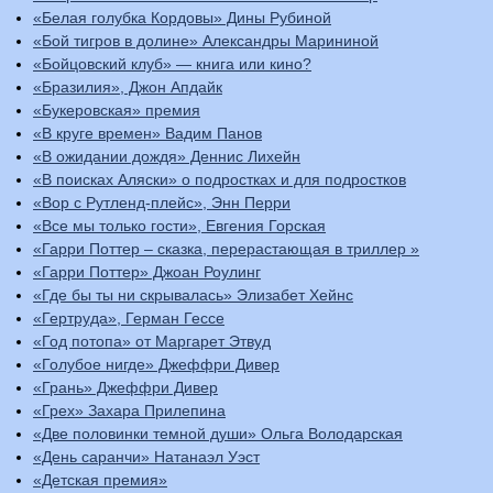
«Белая голубка Кордовы» Дины Рубиной
«Бой тигров в долине» Александры Марининой
«Бойцовский клуб» — книга или кино?
«Бразилия», Джон Апдайк
«Букеровская» премия
«В круге времен» Вадим Панов
«В ожидании дождя» Деннис Лихейн
«В поисках Аляски» о подростках и для подростков
«Вор с Рутленд-плейс», Энн Перри
«Все мы только гости», Евгения Горская
«Гарри Поттер – сказка, перерастающая в триллер »
«Гарри Поттер» Джоан Роулинг
«Где бы ты ни скрывалась» Элизабет Хейнс
«Гертруда», Герман Гессе
«Год потопа» от Маргарет Этвуд
«Голубое нигде» Джеффри Дивер
«Грань» Джеффри Дивер
«Грех» Захара Прилепина
«Две половинки темной души» Ольга Володарская
«День саранчи» Натанаэл Уэст
«Детская премия»