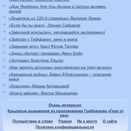
«Дом Якобяна» Аля Аль-Асуани и Цитаты великих
людей
«Душитель со 120-й страницы» Валерия Леман
«Если бы ты знал», Эльчин Сафарли
«Заводной апельсин»: неудавшийся эксперимент
«Завтрак у Тиффани»: кино и книга
«Замыкая круг» Карл Фруде Тиллер
«Здесь обитают призраки» Джон Бойн
«Золушки» Кристина Ульсон
«Как творить историю» рассуждения на тему вечного
«Карьерные войны» Дэвид Д’Алессандро – описание
книги
«Классики» Марии Артемьевой
«Книга зайцев». Виктор Махараджа
Очень интересно
Крылатые выражения из произведения Грибоедова «Горе от
ума»
Путешествие в слово
Разное
Не к месту
О сайте
Политика конфидициальности