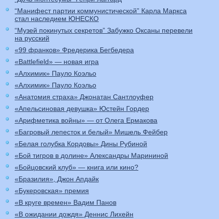
“Манифест партии коммунистической” Карла Маркса
стал наследием ЮНЕСКО
“Музей покинутых секретов” Забужко Оксаны перевели
на русский
«99 франков» Фредерика Бегбедера
«Battlefield» — новая игра
«Алхимик» Пауло Коэльо
«Алхимик» Пауло Коэльо
«Анатомия страха» Джонатан Сантлоуфер
«Апельсиновая девушка» Юстейн Гордер
«Арифметика войны» — от Олега Ермакова
«Багровый лепесток и белый» Мишель Фейбер
«Белая голубка Кордовы» Дины Рубиной
«Бой тигров в долине» Александры Марининой
«Бойцовский клуб» — книга или кино?
«Бразилия», Джон Апдайк
«Букеровская» премия
«В круге времен» Вадим Панов
«В ожидании дождя» Деннис Лихейн