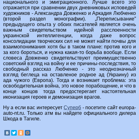
национального и эмиграционного. Лучше всего это
отражается при сравнении двух дневниковых исповедей
художников - Александра Довженко и Аркадия Любченко
(второй раздел монографии). „Переписывание”
предыдущего опыта у обоих писателей является очень
важным свидетельством идейной расслоенности
украинской интеллигенции, когда даже вопрос
консолидации творческих сил не может найти почвы для
взаимопонимания хотя бы в таком плане: против кого и
за кого бороться, и нужна какая-то борьба вообще. Если
словеса Довженко свидетельствуют преимущественно
советский взгляд на войну и ее причины-последствия, то
свободный рассказ Любченко - это неоднозначный
взгляд беглеца на оставленое родное ад (Украину) из
ада чужого (Европа). Тогда и возникает проблема: эта
освободительная война, это новое порабощение, и что в
конце концов тогда предостерегает настоятельная
иконизация героев и демонизация врагов.
Ну а если вас интересует
Суперб
- посетите сайт europa-
auto-nt.ru. Только атм вы найдете официального дилера
Шкода в Тагиле.