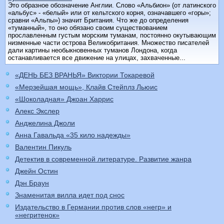
Это образное обозначение Англии. Слово «Альбион» (от латинского
«альбус» - «белый» или от кельтского корня, означавшего «горы»;
сравни «Альпы») значит Британия. Что же до определения
«туманный», то оно обязано своим существованием
прославленным густым морским туманам, постоянно окутывающим
низменные части острова Великобритания. Множество писателей
дали картины необыкновенных туманов Лондона, когда
останавливается все движение на улицах, захваченные...
«ДЕНЬ БЕЗ ВРАНЬЯ» Виктории Токаревой
«Мерзейшая мощь», Клайв Стейплз Льюис
«Шоколадная» Джоан Харрис
Алекс Экслер
Анджелина Джоли
Анна Гавальда «35 кило надежды»
Валентин Пикуль
Детектив в современной литературе. Развитие жанра
Джейн Остин
Дэн Браун
Знаменитая вилла идет под снос
Издательство в Германии против слов «негр» и
«негритенок»