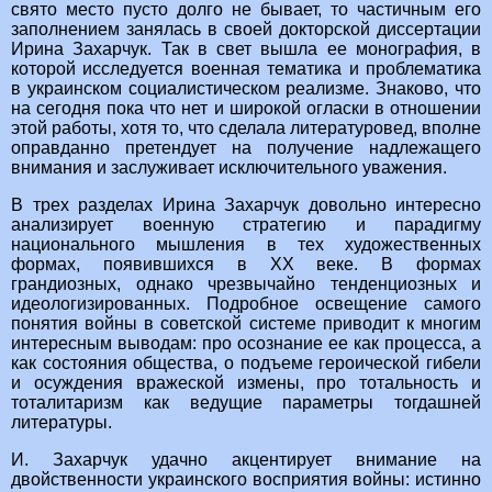
свято место пусто долго не бывает, то частичным его
заполнением занялась в своей докторской диссертации
Ирина Захарчук. Так в свет вышла ее монография, в
которой исследуется военная тематика и проблематика
в украинском социалистическом реализме. Знаково, что
на сегодня пока что нет и широкой огласки в отношении
этой работы, хотя то, что сделала литературовед, вполне
оправданно претендует на получение надлежащего
внимания и заслуживает исключительного уважения.
В трех разделах Ирина Захарчук довольно интересно
анализирует военную стратегию и парадигму
национального мышления в тех художественных
формах, появившихся в ХХ веке. В формах
грандиозных, однако чрезвычайно тенденциозных и
идеологизированных. Подробное освещение самого
понятия войны в советской системе приводит к многим
интересным выводам: про осознание ее как процесса, а
как состояния общества, о подъеме героической гибели
и осуждения вражеской измены, про тотальность и
тоталитаризм как ведущие параметры тогдашней
литературы.
И. Захарчук удачно акцентирует внимание на
двойственности украинского восприятия войны: истинно