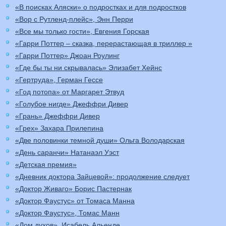
«В поисках Аляски» о подростках и для подростков
«Вор с Рутленд-плейс», Энн Перри
«Все мы только гости», Евгения Горская
«Гарри Поттер – сказка, перерастающая в триллер »
«Гарри Поттер» Джоан Роулинг
«Где бы ты ни скрывалась» Элизабет Хейнс
«Гертруда», Герман Гессе
«Год потопа» от Маргарет Этвуд
«Голубое нигде» Джеффри Дивер
«Грань» Джеффри Дивер
«Грех» Захара Прилепина
«Две половинки темной души» Ольга Володарская
«День саранчи» Натанаэл Уэст
«Детская премия»
«Дневник доктора Зайцевой»: продолжение следует
«Доктор Живаго» Борис Пастернак
«Доктор Фаустус» от Томаса Манна
«Доктор Фаустус», Томас Манн
«Дом духов», Исабель Альенде