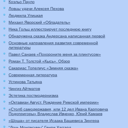
Коэльо Пауло
Ловцы удачи Алексея Пехова
Людмила Улицкая
Михаил Яворский «Обладатель»
Ника Гольц иллюстрирует последнюю книгу
Обнаружена сказка Андерсана написанная первой
Основные направления развития современной
литературы
Павел Санаев «Похороните меня за плинтусом»
Роман Т. Толстой «Кысь». Обзор
Сакариас Топелиус «Зимняя сказка»
Современная литература
Устинова Татьяна
Чингиз Айтматов
Эстетика постмодернизма
«Октавиан Август. Рождение Римской империи»
«Столб самодержавия, или 12 дел Ивана Карповича
Подопригоры» Владислав Ивченко, Юрий Камаев
«Шоша» от писателя Исаака Башевиса Зингера
“Дочь Монтесумы” Генри Хаггард