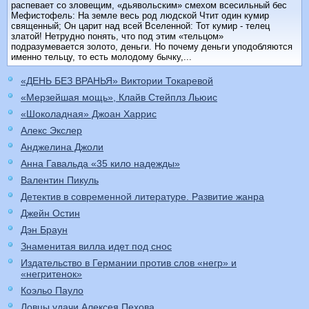
распевает со зловещим, «дьявольским» смехом всесильный бес
Мефистофель: На земле весь род людской Чтит один кумир
священный; Он царит над всей Вселенной: Тот кумир - телец
златой! Нетрудно понять, что под этим «тельцом»
подразумевается золото, деньги. Но почему деньги уподобляются
именно тельцу, то есть молодому бычку,...
«ДЕНЬ БЕЗ ВРАНЬЯ» Виктории Токаревой
«Мерзейшая мощь», Клайв Стейплз Льюис
«Шоколадная» Джоан Харрис
Алекс Экслер
Анджелина Джоли
Анна Гавальда «35 кило надежды»
Валентин Пикуль
Детектив в современной литературе. Развитие жанра
Джейн Остин
Дэн Браун
Знаменитая вилла идет под снос
Издательство в Германии против слов «негр» и
«негритенок»
Коэльо Пауло
Ловцы удачи Алексея Пехова