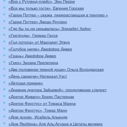
«Вор с Рутленд-плейс», Энн Перри
«Все мы только гости», Евгения Горская
«Гарри Поттер – сказка, перерастающая в триллер »
«Гарри Поттер» Джоан Роулинг
«Где бы ты ни скрывалась» Элизабет Хейнс
«Гертруда», Герман Гессе
«Год потопа» от Маргарет Этвуд
«Голубое нигде» Джеффри Дивер
«Грань» Джеффри Дивер
«Грех» Захара Прилепина
«Две половинки темной души» Ольга Володарская
«День саранчи» Натанаэл Уэст
«Детская премия»
«Дневник доктора Зайцевой»: продолжение следует
«Доктор Живаго» Борис Пастернак
«Доктор Фаустус» от Томаса Манна
«Доктор Фаустус», Томас Манн
«Дом духов», Исабель Альенде
«Дом Якобяна» Аля Аль-Асуани и Цитаты великих