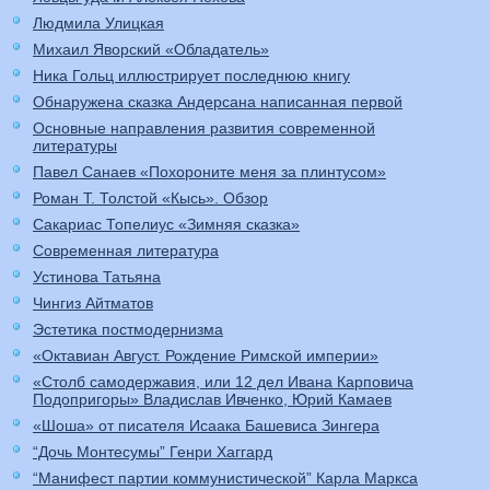
Людмила Улицкая
Михаил Яворский «Обладатель»
Ника Гольц иллюстрирует последнюю книгу
Обнаружена сказка Андерсана написанная первой
Основные направления развития современной
литературы
Павел Санаев «Похороните меня за плинтусом»
Роман Т. Толстой «Кысь». Обзор
Сакариас Топелиус «Зимняя сказка»
Современная литература
Устинова Татьяна
Чингиз Айтматов
Эстетика постмодернизма
«Октавиан Август. Рождение Римской империи»
«Столб самодержавия, или 12 дел Ивана Карповича
Подопригоры» Владислав Ивченко, Юрий Камаев
«Шоша» от писателя Исаака Башевиса Зингера
“Дочь Монтесумы” Генри Хаггард
“Манифест партии коммунистической” Карла Маркса