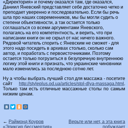
«Директория» и почему оказался там, где оказался,
Даниил Яневский представляет себе достаточно четко и
преподает уверенно и последовательно. Если бы речь
шла про наших современников, мы бы могли судить о
степени объективности, а так остается только
соглашаться со всеми аргументами Яневского,
полагаясь на его компетентность, и верить, что при
написании книги он не скрыл от нас ничего важного.
Рядовой читатель спорить с Яневским не сможет - для
этого надо посидеть в архивах столько, сколько сам
автор, и поработать с первоисточниками. Поэтому
остается только погрузиться в безупречную внутреннюю
логику этой книги и признать, что украинские чиновники
мало изменились за последнюю сотню лет.
Ну а чтобы выбрать лучший стол для массажа - посетите
сайт
http://styleplus.od.ua/articles/stol-dlya-massaga.​html
.
Только там есть отличные массажные столы по самым
низким ценам.
←
Раймонд Коуров
Верьте или нет, а эта книга
«Эликсир бессмертия»
побуждает