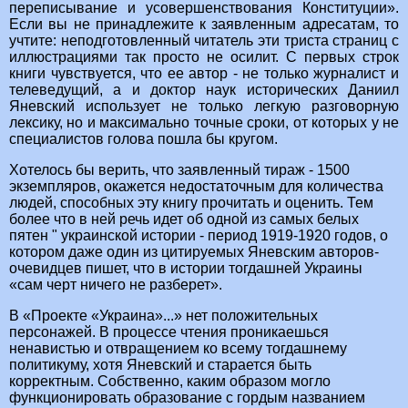
переписывание и усовершенствования Конституции».
Если вы не принадлежите к заявленным адресатам, то
учтите: неподготовленный читатель эти триста страниц с
иллюстрациями так просто не осилит. С первых строк
книги чувствуется, что ее автор - не только журналист и
телеведущий, а и доктор наук исторических Даниил
Яневский использует не только легкую разговорную
лексику, но и максимально точные сроки, от которых у не
специалистов голова пошла бы кругом.
Хотелось бы верить, что заявленный тираж - 1500
экземпляров, окажется недостаточным для количества
людей, способных эту книгу прочитать и оценить. Тем
более что в ней речь идет об одной из самых белых
пятен " украинской истории - период 1919-1920 годов, о
котором даже один из цитируемых Яневским авторов-
очевидцев пишет, что в истории тогдашней Украины
«сам черт ничего не разберет».
В «Проекте «Украина»...» нет положительных
персонажей. В процессе чтения проникаешься
ненавистью и отвращением ко всему тогдашнему
политикуму, хотя Яневский и старается быть
корректным. Собственно, каким образом могло
функционировать образование с гордым названием