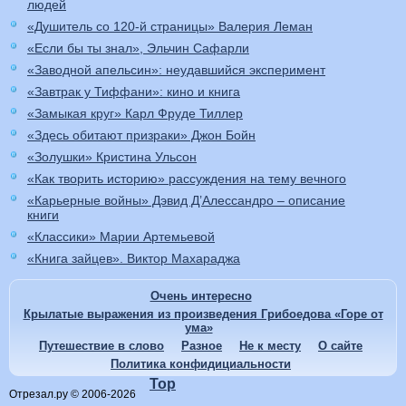
людей
«Душитель со 120-й страницы» Валерия Леман
«Если бы ты знал», Эльчин Сафарли
«Заводной апельсин»: неудавшийся эксперимент
«Завтрак у Тиффани»: кино и книга
«Замыкая круг» Карл Фруде Тиллер
«Здесь обитают призраки» Джон Бойн
«Золушки» Кристина Ульсон
«Как творить историю» рассуждения на тему вечного
«Карьерные войны» Дэвид Д’Алессандро – описание
книги
«Классики» Марии Артемьевой
«Книга зайцев». Виктор Махараджа
Очень интересно
Крылатые выражения из произведения Грибоедова «Горе от
ума»
Путешествие в слово
Разное
Не к месту
О сайте
Политика конфидициальности
Top
Отрезал.ру © 2006-2026