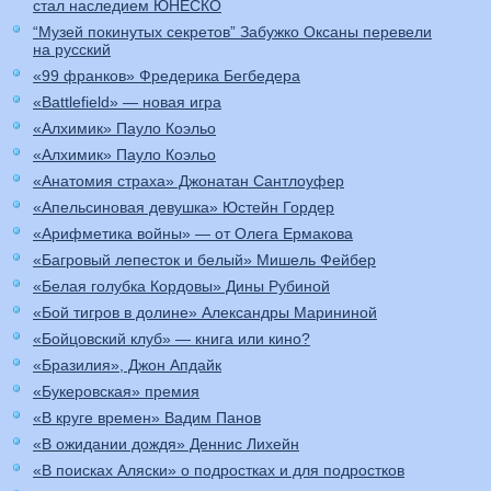
стал наследием ЮНЕСКО
“Музей покинутых секретов” Забужко Оксаны перевели
на русский
«99 франков» Фредерика Бегбедера
«Battlefield» — новая игра
«Алхимик» Пауло Коэльо
«Алхимик» Пауло Коэльо
«Анатомия страха» Джонатан Сантлоуфер
«Апельсиновая девушка» Юстейн Гордер
«Арифметика войны» — от Олега Ермакова
«Багровый лепесток и белый» Мишель Фейбер
«Белая голубка Кордовы» Дины Рубиной
«Бой тигров в долине» Александры Марининой
«Бойцовский клуб» — книга или кино?
«Бразилия», Джон Апдайк
«Букеровская» премия
«В круге времен» Вадим Панов
«В ожидании дождя» Деннис Лихейн
«В поисках Аляски» о подростках и для подростков