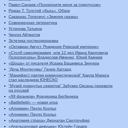
Павел Санаев «Похороните меня за плинтусом»
Роман Т. Толстой «Кысь». Обзор
Сакариас Топелиус «Зимняя сказка»
Современная литература
Устинова Татьяна
Чингиз Айтматов
Эстетика постмодернизма
«Октавиан Август. Рождение Римской империи»
«Столб самодержавия, или 12 дел Ивана Карповича
Подопригоры» Владислав Ивченко, Юрий Камаев
«Шоша» от писателя Исаака Башевиса Зингера
“Дочь Монтесумы” Генри Хаггард
“Манифест партии коммунистической” Карла Маркса
стал наследием ЮНЕСКО
“Музей покинутых секретов” Забужко Оксаны перевели
на русский
«99 франков» Фредерика Бегбедера
«Battlefield» — новая игра
«Алхимик» Пауло Коэльо
«Алхимик» Пауло Коэльо
«Анатомия страха» Джонатан Сантлоуфер
«Апельсиновая девушка» Юстейн Гордер