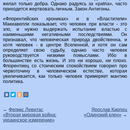
желал только добра. Однако радуясь за «patria», часто
приходится жертвовать личным. Закон Антигоны.
«Флорентийских хрониках» и в «Властители»
Макиавелли показывает, что человек при власти - это
зло, и нужно выдержать испытание властью с
наименьшими негативными последствиями. Он
признавал, что человеческая природа двойственна, и
хотя человек - в центре Вселенной, и хотя он сам
определяет свою судьбу, однако часто человек
руководствуется низкими помыслами. Ибо в
большинстве есть жизнь. И это ни хорошо, ни плохо.
Флорентиец со стоическим спокойствием говорил про
червоточину в человеческом естестве, которая
увеличивается, как только человек примеряет мантию
политика.
←
Феликс Левитас
Ярослав Карпец
«Вторая мировая война:
«Одинокий клен»
→
украинское измерение»