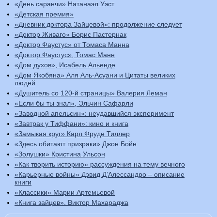
«День саранчи» Натанаэл Уэст
«Детская премия»
«Дневник доктора Зайцевой»: продолжение следует
«Доктор Живаго» Борис Пастернак
«Доктор Фаустус» от Томаса Манна
«Доктор Фаустус», Томас Манн
«Дом духов», Исабель Альенде
«Дом Якобяна» Аля Аль-Асуани и Цитаты великих
людей
«Душитель со 120-й страницы» Валерия Леман
«Если бы ты знал», Эльчин Сафарли
«Заводной апельсин»: неудавшийся эксперимент
«Завтрак у Тиффани»: кино и книга
«Замыкая круг» Карл Фруде Тиллер
«Здесь обитают призраки» Джон Бойн
«Золушки» Кристина Ульсон
«Как творить историю» рассуждения на тему вечного
«Карьерные войны» Дэвид Д’Алессандро – описание
книги
«Классики» Марии Артемьевой
«Книга зайцев». Виктор Махараджа