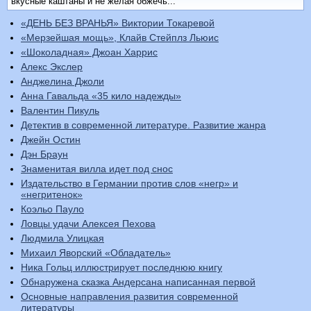
вкусные каштаны и не желая обжечь...
«ДЕНЬ БЕЗ ВРАНЬЯ» Виктории Токаревой
«Мерзейшая мощь», Клайв Стейплз Льюис
«Шоколадная» Джоан Харрис
Алекс Экслер
Анджелина Джоли
Анна Гавальда «35 кило надежды»
Валентин Пикуль
Детектив в современной литературе. Развитие жанра
Джейн Остин
Дэн Браун
Знаменитая вилла идет под снос
Издательство в Германии против слов «негр» и
«негритенок»
Коэльо Пауло
Ловцы удачи Алексея Пехова
Людмила Улицкая
Михаил Яворский «Обладатель»
Ника Гольц иллюстрирует последнюю книгу
Обнаружена сказка Андерсана написанная первой
Основные направления развития современной
литературы