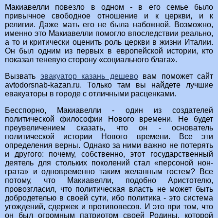
Макиавелли повезло в одном - в его семье было
привычное свободное отношение и к церкви, и к
религии. Даже мать его не была набожной. Возможно,
именно это Макиавелли помогло впоследствии реально,
а то и критически оценить роль церкви в жизни Италии.
Он был одним из первых в европейской истории, кто
показал теневую сторону «социального блага».
Вызвать
эвакуатор казань дешево
вам поможет сайт
avtodorsnab-kazan.ru. Только там вы найдете лучшие
евакуаторы в городе с отличными расценками.
Бесспорно, Макиавелли - один из создателей
политической философии Нового времени. Не будет
преувеличением сказать, что он - основатель
политической истории Нового времени. Все эти
определения верны. Однако за ними важно не потерять
и другого: почему, собственно, этот государственный
деятель для стольких поколений стал «персоной нон-
грата» и одновременно таким желанным гостем? Все
потому, что Макиавелли, подобно Аристотелю,
провозгласил, что политическая власть не может быть
добродетелью в своей сути, ибо политика - это система
угождений, сдержек и противовесов. И это при том, что
он был огромным патриотом своей Родины, которой