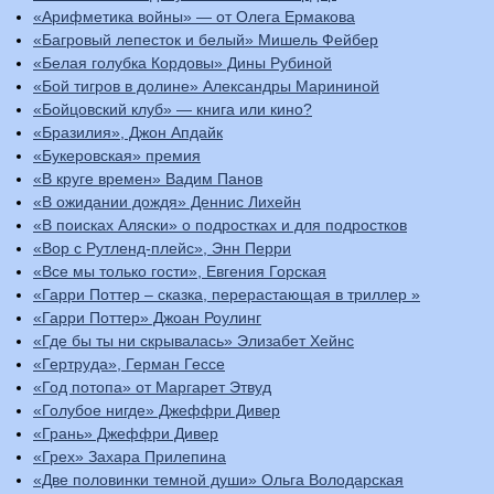
«Арифметика войны» — от Олега Ермакова
«Багровый лепесток и белый» Мишель Фейбер
«Белая голубка Кордовы» Дины Рубиной
«Бой тигров в долине» Александры Марининой
«Бойцовский клуб» — книга или кино?
«Бразилия», Джон Апдайк
«Букеровская» премия
«В круге времен» Вадим Панов
«В ожидании дождя» Деннис Лихейн
«В поисках Аляски» о подростках и для подростков
«Вор с Рутленд-плейс», Энн Перри
«Все мы только гости», Евгения Горская
«Гарри Поттер – сказка, перерастающая в триллер »
«Гарри Поттер» Джоан Роулинг
«Где бы ты ни скрывалась» Элизабет Хейнс
«Гертруда», Герман Гессе
«Год потопа» от Маргарет Этвуд
«Голубое нигде» Джеффри Дивер
«Грань» Джеффри Дивер
«Грех» Захара Прилепина
«Две половинки темной души» Ольга Володарская