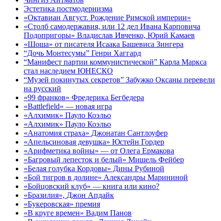
Эстетика постмодернизма
«Октавиан Август. Рождение Римской империи»
«Столб самодержавия, или 12 дел Ивана Карповича
Подопригоры» Владислав Ивченко, Юрий Камаев
«Шоша» от писателя Исаака Башевиса Зингера
“Дочь Монтесумы” Генри Хаггард
“Манифест партии коммунистической” Карла Маркса
стал наследием ЮНЕСКО
“Музей покинутых секретов” Забужко Оксаны перевели
на русский
«99 франков» Фредерика Бегбедера
«Battlefield» — новая игра
«Алхимик» Пауло Коэльо
«Алхимик» Пауло Коэльо
«Анатомия страха» Джонатан Сантлоуфер
«Апельсиновая девушка» Юстейн Гордер
«Арифметика войны» — от Олега Ермакова
«Багровый лепесток и белый» Мишель Фейбер
«Белая голубка Кордовы» Дины Рубиной
«Бой тигров в долине» Александры Марининой
«Бойцовский клуб» — книга или кино?
«Бразилия», Джон Апдайк
«Букеровская» премия
«В круге времен» Вадим Панов