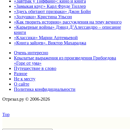
«Завтрак у Тиффани»: кино и книга
«Замыкая круг» Карл Фруде Тиллер
«Здесь обитают призраки» Джон Бойн
«Золушки» Кристина Ульсон
«Как творить историю» рассуждения на тему вечного
«Карьерные войны» Дэвид Д’Алессандро – описание
книги
«Классики» Марии Артемьевой
«Книга зайцев». Виктор Махараджа
Очень интересно
Крылатые выражения из произведения Грибоедова
«Горе от ума»
Путешествие в слово
Разное
Не к месту
О сайте
Политика конфидициальности
Отрезал.ру © 2006-2026
Top