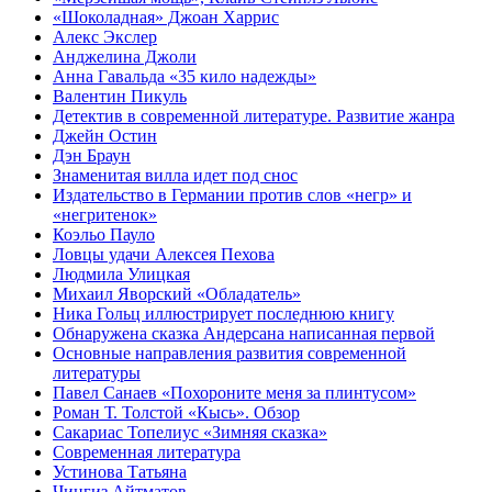
«Шоколадная» Джоан Харрис
Алекс Экслер
Анджелина Джоли
Анна Гавальда «35 кило надежды»
Валентин Пикуль
Детектив в современной литературе. Развитие жанра
Джейн Остин
Дэн Браун
Знаменитая вилла идет под снос
Издательство в Германии против слов «негр» и
«негритенок»
Коэльо Пауло
Ловцы удачи Алексея Пехова
Людмила Улицкая
Михаил Яворский «Обладатель»
Ника Гольц иллюстрирует последнюю книгу
Обнаружена сказка Андерсана написанная первой
Основные направления развития современной
литературы
Павел Санаев «Похороните меня за плинтусом»
Роман Т. Толстой «Кысь». Обзор
Сакариас Топелиус «Зимняя сказка»
Современная литература
Устинова Татьяна
Чингиз Айтматов