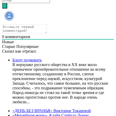
0
комментариев
Новые
Старые
Популярные
Сказал как отрезал:
Блоху подковать
В верхушке русского общества в XX веке жило
привычное пренебрежительное отношение ко всему
отечественному, созданному в России, слепое
преклонение перед наукой, искусством, культурой
Запада. Считалось, что самое большее, на что русские
способны, - это подражание чужеземным образцам.
Народ никогда не стоял на такой точке зрения и где
можно протестовал против нее. В народе очень
любили...
«ДЕНЬ БЕЗ ВРАНЬЯ» Виктории Токаревой
«Мерзейшая мощь», Клайв Стейплз Льюис