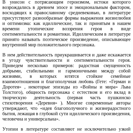
В унисон с потрясающим героизмом, истоки которого
возрождались в древнем эпосе и эмоциональным фактором,
восходящих к православному средневековью, в литературе
присутствуют разнообразные формы выражения жизнелюбия
и оптимизма: как идиллические, так и принятым в нашем
времени утопические воззрения героя в виде
сентиментальности и романтики. Идиллическим в литературе
принято называть поэтическое произведение, описывающее
внутренний мир положительного персонажа.
В нем действительность приукрашивается и даже искажается
в угоду чувствительности и сентиментальности героя.
Приведем несколько примеров: радостная смущенность
добрыми, стабильными и гармоничными между собой
жизнями, в которых ютятся стойкие семейные
взаимоотношения и благополучная любовь (Гете: «Герман и
Доротея» , некоторые эпизоды из «Войны и мира» Льва
Толстого), общность персонажа с естеством и его вклад в
творческую деятельность (первая часть пушкинско
стихотворения «Деревня» ). Многие современные авторы
утверждают, что «идея благополучного и жизнерадостного
бытия, лежащая в глубокой сути идиллического произведения,
человечна и универсальна».
Утопии в литературе составляют не исключительно узкий