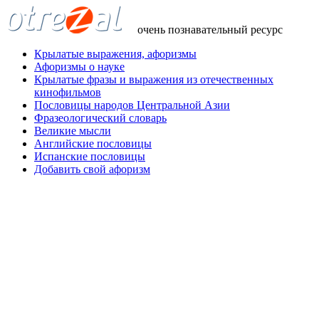
очень познавательный ресурс
Крылатые выражения, афоризмы
Афоризмы о науке
Крылатые фразы и выражения из отечественных
кинофильмов
Пословицы народов Центральной Азии
Фразеологический словарь
Великие мысли
Английские пословицы
Испанские пословицы
Добавить свой афоризм