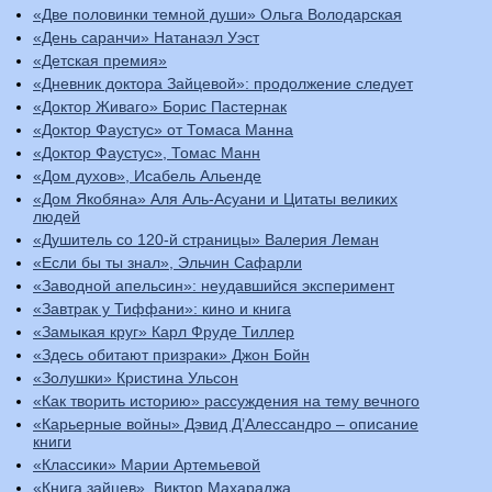
«Две половинки темной души» Ольга Володарская
«День саранчи» Натанаэл Уэст
«Детская премия»
«Дневник доктора Зайцевой»: продолжение следует
«Доктор Живаго» Борис Пастернак
«Доктор Фаустус» от Томаса Манна
«Доктор Фаустус», Томас Манн
«Дом духов», Исабель Альенде
«Дом Якобяна» Аля Аль-Асуани и Цитаты великих
людей
«Душитель со 120-й страницы» Валерия Леман
«Если бы ты знал», Эльчин Сафарли
«Заводной апельсин»: неудавшийся эксперимент
«Завтрак у Тиффани»: кино и книга
«Замыкая круг» Карл Фруде Тиллер
«Здесь обитают призраки» Джон Бойн
«Золушки» Кристина Ульсон
«Как творить историю» рассуждения на тему вечного
«Карьерные войны» Дэвид Д’Алессандро – описание
книги
«Классики» Марии Артемьевой
«Книга зайцев». Виктор Махараджа