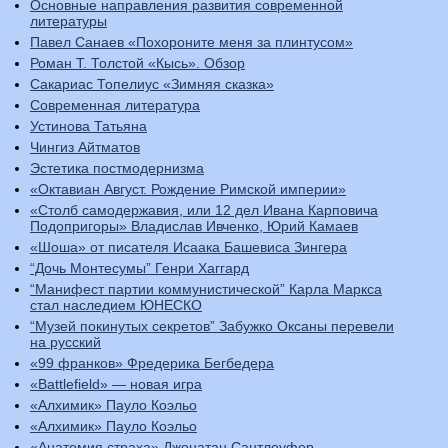
Основные направления развития современной
литературы
Павел Санаев «Похороните меня за плинтусом»
Роман Т. Толстой «Кысь». Обзор
Сакариас Топелиус «Зимняя сказка»
Современная литература
Устинова Татьяна
Чингиз Айтматов
Эстетика постмодернизма
«Октавиан Август. Рождение Римской империи»
«Столб самодержавия, или 12 дел Ивана Карповича
Подопригоры» Владислав Ивченко, Юрий Камаев
«Шоша» от писателя Исаака Башевиса Зингера
“Дочь Монтесумы” Генри Хаггард
“Манифест партии коммунистической” Карла Маркса
стал наследием ЮНЕСКО
“Музей покинутых секретов” Забужко Оксаны перевели
на русский
«99 франков» Фредерика Бегбедера
«Battlefield» — новая игра
«Алхимик» Пауло Коэльо
«Алхимик» Пауло Коэльо
«Анатомия страха» Джонатан Сантлоуфер