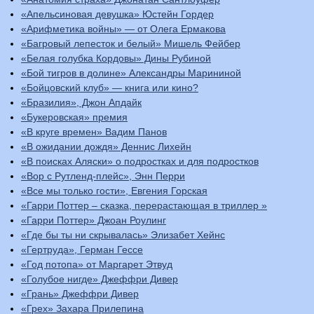
«Апельсиновая девушка» Юстейн Гордер
«Арифметика войны» — от Олега Ермакова
«Багровый лепесток и белый» Мишель Фейбер
«Белая голубка Кордовы» Дины Рубиной
«Бой тигров в долине» Александры Марининой
«Бойцовский клуб» — книга или кино?
«Бразилия», Джон Апдайк
«Букеровская» премия
«В круге времен» Вадим Панов
«В ожидании дождя» Деннис Лихейн
«В поисках Аляски» о подростках и для подростков
«Вор с Рутленд-плейс», Энн Перри
«Все мы только гости», Евгения Горская
«Гарри Поттер – сказка, перерастающая в триллер »
«Гарри Поттер» Джоан Роулинг
«Где бы ты ни скрывалась» Элизабет Хейнс
«Гертруда», Герман Гессе
«Год потопа» от Маргарет Этвуд
«Голубое нигде» Джеффри Дивер
«Грань» Джеффри Дивер
«Грех» Захара Прилепина