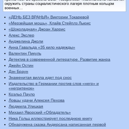
окружить страны социалистического лагеря плотным кольцом
военных...
«ДЕНЬ БЕЗ ВРАНЬЯ» Виктории Токаревой
«Мерзейшая мощь», Клайв Стейплз Льюис
«Шоколадная» Джоан Харрис
Алекс Экслер
Анджелина Джоли
Анна Гавальда «35 кило надежды»
Валентин Пикуль
Детектив в современной литературе. Развитие жанра
Джейн Остин
Дэн Браун
Знаменитая вилла идет под снос
Издательство в Германии против слов «негр» и
«негритенок»
Коэльо Пауло
Ловцы удачи Алексея Пехова
Людмила Улицкая
Михаил Яворский «Обладатель»
Ника Гольц иллюстрирует последнюю книгу
Обнаружена сказка Андерсана написанная первой