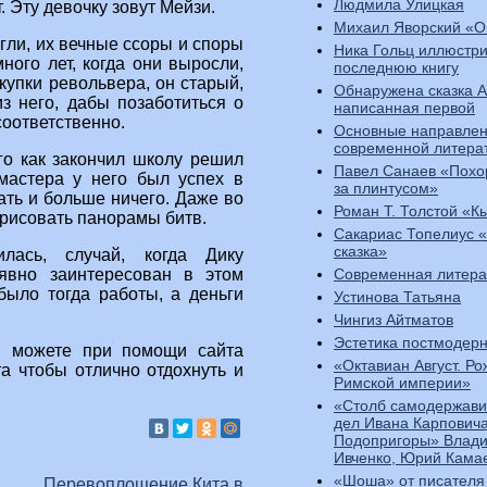
Людмила Улицкая
. Эту девочку зовут Мейзи.
Михаил Яворский «О
гли, их вечные ссоры и споры
Ника Гольц иллюстр
ного лет, когда они выросли,
последнюю книгу
купки револьвера, он старый,
Обнаружена сказка 
з него, дабы позаботиться о
написанная первой
соответственно.
Основные направлен
современной литера
ого как закончил школу решил
Павел Санаев «Похо
 мастера у него был успех в
за плинтусом»
ать и больше ничего. Даже во
Роман Т. Толстой «К
 рисовать панорамы битв.
Сакариас Топелиус 
сказка»
лась, случай, когда Дику
Современная литера
явно заинтересован в этом
было тогда работы, а деньги
Устинова Татьяна
Чингиз Айтматов
Эстетика постмодер
можете при помощи сайта
«Октавиан Август. Р
ста чтобы отлично отдохнуть и
Римской империи»
«Столб самодержави
дел Ивана Карпович
Подопригоры» Влади
Ивченко, Юрий Кама
«Шоша» от писателя
Перевоплощение Кита в