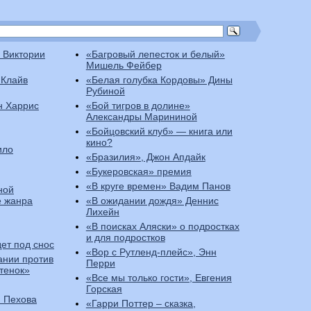
 Виктории
«Багровый лепесток и белый»
Мишель Фейбер
 Клайв
«Белая голубка Кордовы» Дины
Рубиной
н Харрис
«Бой тигров в долине»
Александры Марининой
«Бойцовский клуб» — книга или
кино?
ило
«Бразилия», Джон Апдайк
«Букеровская» премия
«В круге времен» Вадим Панов
ной
е жанра
«В ожидании дождя» Деннис
Лихейн
«В поисках Аляски» о подростках
и для подростков
ет под снос
«Вор с Рутленд-плейс», Энн
ании против
Перри
итенок»
«Все мы только гости», Евгения
Горская
я Пехова
«Гарри Поттер – сказка,