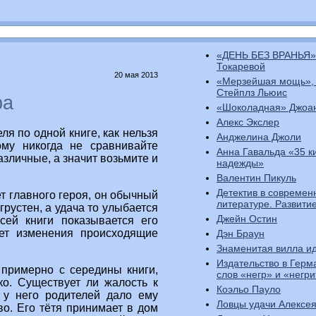
«ДЕНЬ БЕЗ ВРАНЬЯ»
Токаревой
20 мая 2013
«Мерзейшая мощь»,
Стейплз Льюис
ра
«Шоколадная» Джоа
Алекс Экслер
ля по одной книге, как нельзя
Анджелина Джоли
ому никогда не сравнивайте
Анна Гавальда «35 к
зличные, а значит возьмите и
надежды»
Валентин Пикуль
Детектив в современ
т главного героя, он обычный
литературе. Развити
грустен, а удача то улыбается
Джейн Остин
сей книги показывается его
ает изменения происходящие
Дэн Браун
Знаменитая вилла ид
Издательство в Герм
 примерно с середины книги,
слов «негр» и «негр
ко. Существует ли жалость к
Коэльо Пауло
е у него родителей дало ему
Ловцы удачи Алексе
во. Его тётя принимает в дом