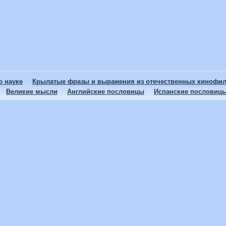
 науке
Крылатые фразы и выражения из отечественных кинофи
Великие мысли
Английские пословицы
Испанские пословиц