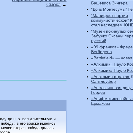
Башевиса Зингера
Смока
→
“Дочь Монтесумы” Ге
“Манифест партии
коммунистической” 
стал наследием ЮН
“Музей покинутых се
Забужко Оксаны пер
русский
«99 франков» Фреде
Бегбедера
«Battlefield» — новая
«Алхимик» Пауло Ко
«Алхимик» Пауло Ко
«Анатомия страха» 
Сантлоуфер
«Апельсиновая деву
Гордер
«Арифметика войны»
Ермакова
оду до н. э. вел длительную и
победы; в его войске имелись
е менее вторая победа далась
после...