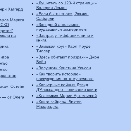
«Душитель со 120-й страницы»
Валерия Леман
нри Хаггард
«Если бы ты знал», Эльчин
Сафарли
Карла Маркса
ЕСКО
«Заводной апельсин»:
неудавшийся эксперимент
кретов”
евели на
«Завтрак у Тиффани»: кино и
книга
рика
«Замыкая круг» Карл Фруде
Тиллер
 игра
«Здесь обитают призраки» Джон
Бойн
эльо
«Золушки» Кристина Ульсон
эльо
«Как творить историю»
Джонатан
рассуждения на тему вечного
«Карьерные войны» Дэвид
шка» Юстейн
Д’Алессандро – описание книги
«Классики» Марии Артемьевой
 — от Олега
«Книга зайцев». Виктор
Махараджа