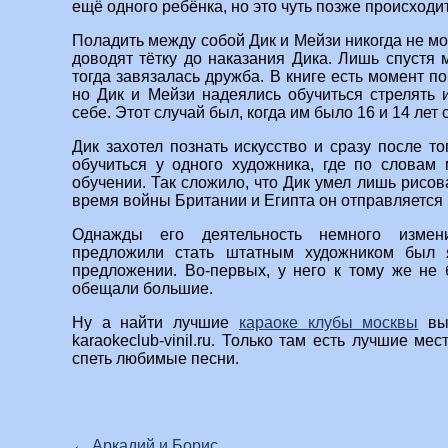
ещё одного ребёнка, но это чуть позже происходит
Поладить между собой Дик и Мейзи никогда не мо
доводят тётку до наказания Дика. Лишь спустя м
тогда завязалась дружба. В книге есть момент по
но Дик и Мейзи надеялись обучиться стрелять и
себе. Этот случай был, когда им было 16 и 14 лет 
Дик захотел познать искусство и сразу после т
обучиться у одного художника, где по словам
обучении. Так сложило, что Дик умел лишь рисов
время войны Британии и Египта он отправляется
Однажды его деятельность немного измени
предложили стать штатным художником был 
предложении. Во-первых, у него к тому же не 
обещали большие.
Ну а найти лучшие
караоке клубы москвы
вы 
karaokeclub-vinil.ru. Только там есть лучшие ме
спеть любимые песни.
←
Аркадий и Борис