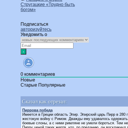
Стругацкие «Трудно быть
богом»
Подписаться
авторизуйтесь
Уведомить о
0
комментариев
Новые
Старые
Популярные
Сказал как отрезал:
Пиррова победа
Имеется в Греции область Эпир. Эпирский царь Пирр в 280 г
жестокую войну с Римом. Дважды ему удавалось одержать 
боевые слоны, а с ними римляне не умели бороться. Тем н
Пирру ценой таких жертв, что, по преданию, он воскликнул 