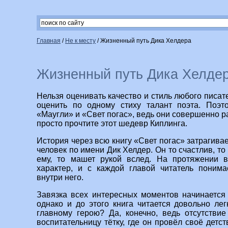
Главная
/
Не к месту
/
Жизненный путь Дика Хелдера
Жизненный путь Дика Хелде
Нельзя оценивать качество и стиль любого писате
оценить по одному стиху талант поэта. Поэт
«Маугли» и «Свет погас», ведь они совершенно ра
просто прочтите этот шедевр Киплинга.
История через всю книгу «Свет погас» затрагивае
человек по имени Дик Хелдер. Он то счастлив, то 
ему, то машет рукой вслед. На протяжении в
характер, и с каждой главой читатель поним
внутри него.
Завязка всех интересных моментов начинается
однако и до этого книга читается довольно лег
главному герою? Да, конечно, ведь отсутстви
воспитательницу тётку, где он провёл своё детст