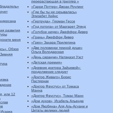
перерастающая в триллер »
бладатель»
«Гарри Поттер» Джоан Роулинг
ирует
«Где бы ты ни скрывалась»
Элизабет Хейнс
Андерсана
«Гертруда», Герман Гессе
«Год потопа» от Маргарет Этвуд
ия развития
«Голубое нигде» Джеффри Дивер
туры
«Грань» Джеффри Дивер
роните меня
«Грех» Захара Прилепина
«Две половинки темной души»
ысь». Обзор
Ольга Володарская
«Зимняя
«День саранчи» Натанаэл Уэст
«Детская премия»
тура
«Дневник доктора Зайцевой»:
продолжение следует
«Доктор Живаго» Борис
низма
Пастернак
ождение
«Доктор Фаустус» от Томаса
Манна
я, или 12
«Доктор Фаустус», Томас Манн
а
«Дом духов», Исабель Альенде
слав
ев
«Дом Якобяна» Аля Аль-Асуани и
Цитаты великих людей
 Исаака