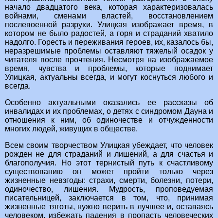
начало двадцатого века, которая характеризовалась
войнами, сменами властей, восстановлением
послевоенной разрухи. Улицкая изображает время, в
котором не было радостей, а горя и страданий хватило
надолго. Горесть и переживания героев, их, казалось бы,
неразрешимые проблемы оставляют тяжелый осадок у
читателя после прочтения. Несмотря на изображаемое
время, чувства и проблемы, которые поднимает
Улицкая, актуальны всегда, и могут коснуться любого и
всегда.
Особенно актуальными оказались ее рассказы об
инвалидах и их проблемах, о детях с синдромом Дауна и
отношения к ним, об одиночестве и отчужденности
многих людей, живущих в обществе.
Всем своим творчеством Улицкая убеждает, что человек
рожден не для страданий и лишений, а для счастья и
благополучия. Но этот тернистый путь к счастливому
существованию он может пройти только через
жизненные невзгоды: страхи, смерти, болезни, потери,
одиночество, лишения. Мудрость, проповедуемая
писательницей, заключается в том, что, принимая
жизненные тяготы, нужно верить в лучшее и, оставаясь
человеком, избежать падения в пропасть человеческих