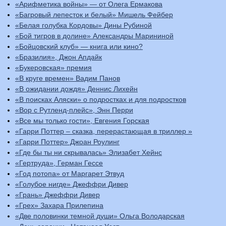
«Арифметика войны» — от Олега Ермакова
«Багровый лепесток и белый» Мишель Фейбер
«Белая голубка Кордовы» Дины Рубиной
«Бой тигров в долине» Александры Марининой
«Бойцовский клуб» — книга или кино?
«Бразилия», Джон Апдайк
«Букеровская» премия
«В круге времен» Вадим Панов
«В ожидании дождя» Деннис Лихейн
«В поисках Аляски» о подростках и для подростков
«Вор с Рутленд-плейс», Энн Перри
«Все мы только гости», Евгения Горская
«Гарри Поттер – сказка, перерастающая в триллер »
«Гарри Поттер» Джоан Роулинг
«Где бы ты ни скрывалась» Элизабет Хейнс
«Гертруда», Герман Гессе
«Год потопа» от Маргарет Этвуд
«Голубое нигде» Джеффри Дивер
«Грань» Джеффри Дивер
«Грех» Захара Прилепина
«Две половинки темной души» Ольга Володарская