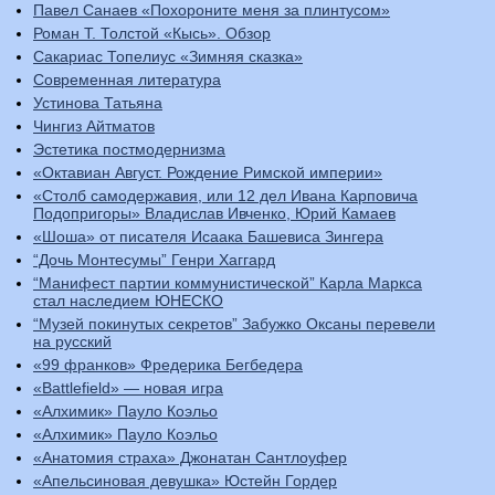
Павел Санаев «Похороните меня за плинтусом»
Роман Т. Толстой «Кысь». Обзор
Сакариас Топелиус «Зимняя сказка»
Современная литература
Устинова Татьяна
Чингиз Айтматов
Эстетика постмодернизма
«Октавиан Август. Рождение Римской империи»
«Столб самодержавия, или 12 дел Ивана Карповича
Подопригоры» Владислав Ивченко, Юрий Камаев
«Шоша» от писателя Исаака Башевиса Зингера
“Дочь Монтесумы” Генри Хаггард
“Манифест партии коммунистической” Карла Маркса
стал наследием ЮНЕСКО
“Музей покинутых секретов” Забужко Оксаны перевели
на русский
«99 франков» Фредерика Бегбедера
«Battlefield» — новая игра
«Алхимик» Пауло Коэльо
«Алхимик» Пауло Коэльо
«Анатомия страха» Джонатан Сантлоуфер
«Апельсиновая девушка» Юстейн Гордер