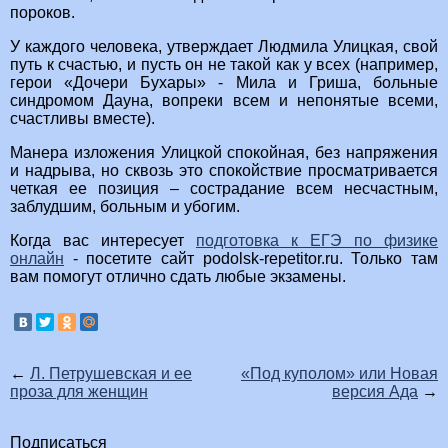
пороков.
У каждого человека, утверждает Людмила Улицкая, свой
путь к счастью, и пусть он не такой как у всех (например,
герои «Дочери Бухары» - Мила и Гриша, больные
синдромом Дауна, вопреки всем и непонятые всеми,
счастливы вместе).
Манера изложения Улицкой спокойная, без напряжения
и надрыва, но сквозь это спокойствие просматривается
четкая ее позиция – сострадание всем несчастным,
заблудшим, больным и убогим.
Когда вас интересует
подготовка к ЕГЭ по физике
онлайн
- посетите сайт podolsk-repetitor.ru. Только там
вам помогут отлично сдать любые экзамены.
←
Л. Петрушевская и ее
«Под куполом» или Новая
проза для женщин
версия Ада
→
Подписаться