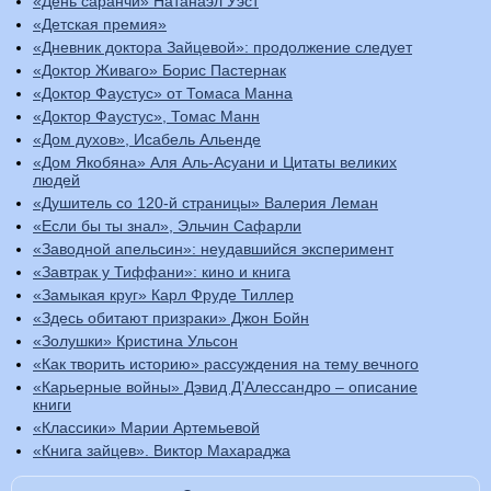
«День саранчи» Натанаэл Уэст
«Детская премия»
«Дневник доктора Зайцевой»: продолжение следует
«Доктор Живаго» Борис Пастернак
«Доктор Фаустус» от Томаса Манна
«Доктор Фаустус», Томас Манн
«Дом духов», Исабель Альенде
«Дом Якобяна» Аля Аль-Асуани и Цитаты великих
людей
«Душитель со 120-й страницы» Валерия Леман
«Если бы ты знал», Эльчин Сафарли
«Заводной апельсин»: неудавшийся эксперимент
«Завтрак у Тиффани»: кино и книга
«Замыкая круг» Карл Фруде Тиллер
«Здесь обитают призраки» Джон Бойн
«Золушки» Кристина Ульсон
«Как творить историю» рассуждения на тему вечного
«Карьерные войны» Дэвид Д’Алессандро – описание
книги
«Классики» Марии Артемьевой
«Книга зайцев». Виктор Махараджа