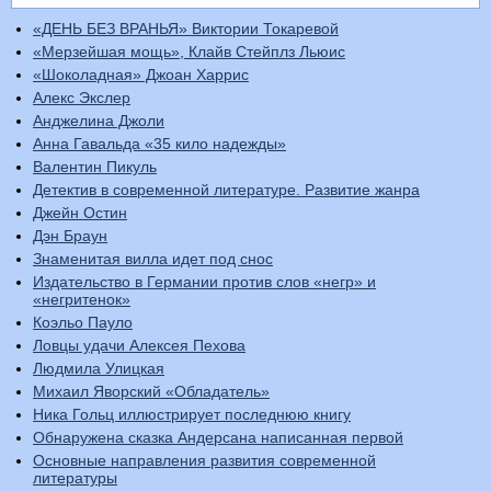
«ДЕНЬ БЕЗ ВРАНЬЯ» Виктории Токаревой
«Мерзейшая мощь», Клайв Стейплз Льюис
«Шоколадная» Джоан Харрис
Алекс Экслер
Анджелина Джоли
Анна Гавальда «35 кило надежды»
Валентин Пикуль
Детектив в современной литературе. Развитие жанра
Джейн Остин
Дэн Браун
Знаменитая вилла идет под снос
Издательство в Германии против слов «негр» и
«негритенок»
Коэльо Пауло
Ловцы удачи Алексея Пехова
Людмила Улицкая
Михаил Яворский «Обладатель»
Ника Гольц иллюстрирует последнюю книгу
Обнаружена сказка Андерсана написанная первой
Основные направления развития современной
литературы