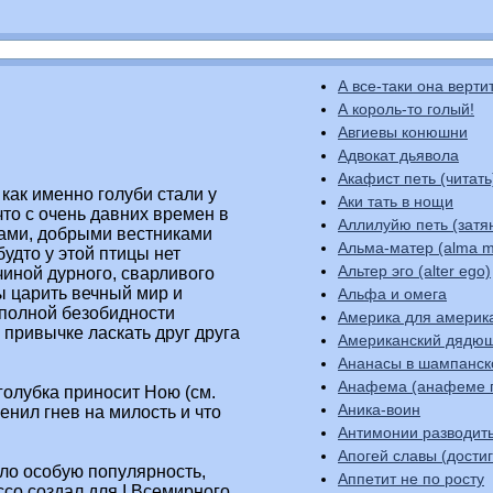
А все-таки она верти
А король-то голый!
Авгиевы конюшни
Адвокат дьявола
Акафист петь (читать
 как именно голуби стали у
Аки тать в нощи
то с очень давних времен в
Аллилуйю петь (затя
цами, добрыми вестниками
Альма-матер (alma m
будто у этой птицы нет
Альтер эго (alter ego)
чиной дурного, сварливого
ны царить вечный мир и
Альфа и омега
в полной безобидности
Америка для америк
 привычке ласкать друг друга
Американский дядю
Ананасы в шампанс
Анафема (анафеме 
голубка приносит Ною (см.
Аника-воин
менил гнев на милость и что
Антимонии разводит
Апогей славы (до
ло особую популярность,
Аппетит не по росту
ссо создал для I Всемирного