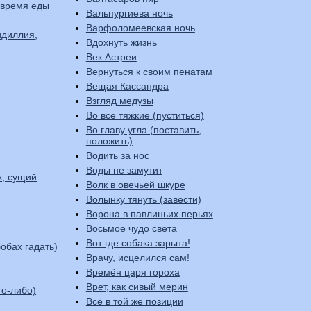
 время еды
Вальпургиева ночь
Варфоломеевская ночь
идиллия,
Вдохнуть жизнь
Век Астреи
Вернуться к своим пенатам
Вещая Кассандра
Взгляд медузы
Во все тяжкие (пуститься)
Во главу угла (поставить,
положить)
Водить за нос
Воды не замутит
к, сущий
Волк в овечьей шкуре
Волынку тянуть (завести)
Ворона в павлиньих перьях
Восьмое чудо света
Вот где собака зарыта!
обах гадать)
Врачу, исцелился сам!
Времён царя гороха
Врет, как сивый мерин
го-либо)
Всё в той же позиции