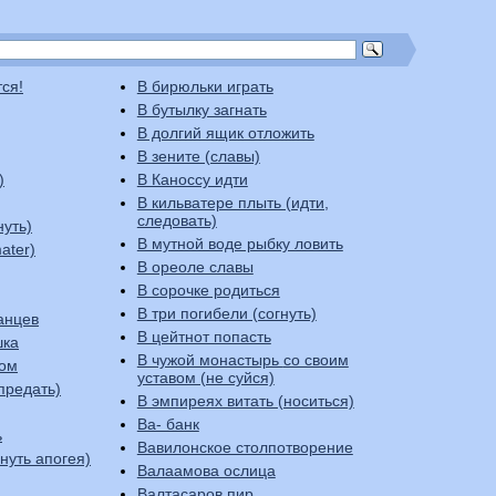
тся!
В бирюльки играть
В бутылку загнать
В долгий ящик отложить
В зените (славы)
)
В Каноссу идти
В кильватере плыть (идти,
следовать)
нуть)
В мутной воде рыбку ловить
ater)
В ореоле славы
В сорочке родиться
В три погибели (согнуть)
анцев
В цейтнот попасть
шка
В чужой монастырь со своим
ком
уставом (не суйся)
предать)
В эмпиреях витать (носиться)
Ва- банк
ь
Вавилонское столпотворение
стигнуть апогея)
Валаамова ослица
Валтасаров пир