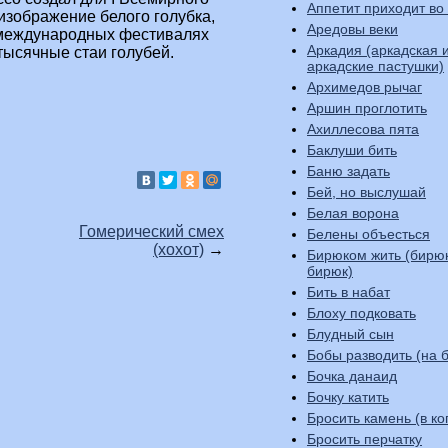
Аппетит приходит во
изображение белого голубка,
Аредовы веки
а международных фестивалях
Аркадия (аркадская 
тысячные стаи голубей.
аркадские пастушки)
Архимедов рычаг
Аршин проглотить
Ахиллесова пята
Баклуши бить
Баню задать
Бей, но выслушай
Белая ворона
Гомерический смех
Белены объесться
(хохот)
→
Бирюком жить (бирю
бирюк)
Бить в набат
Блоху подковать
Блудный сын
Бобы разводить (на б
Бочка данаид
Бочку катить
Бросить камень (в ко
Бросить перчатку