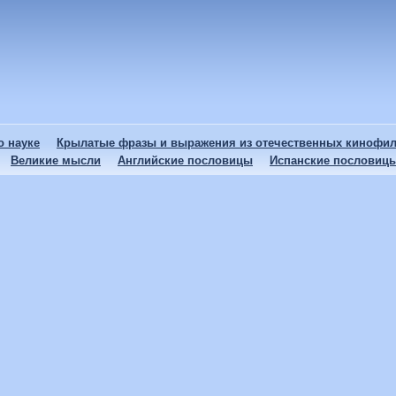
 науке
Крылатые фразы и выражения из отечественных кинофи
Великие мысли
Английские пословицы
Испанские пословиц