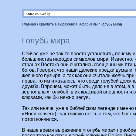
Главная
/
Крылатые выражения, афоризмы
/
Голубь мира
Голубь мира
Сейчас уже не так-то просто установить, почему и
большинства народов символов мира. Известно, ч
странах Востока они считались священными пти
богов. Говорят, что наши далекие предки думали, 
желчного пузыря; а так как они считали желчь при
нрава, то им и казалось, что среди голубей долж
дружба. Впрочем, может быть, дело не в этом, а 
зерноядных голубей, в их красивой внешности и в
клювами, как бы нежно целуя.
Так или иначе, уже в библейском легенде именно 
«Ноев ковчег») счастливую весть о том, что бог с
потоп кончился.
В наше время выражение «голубь мира» приобре
после того как французский художник Пабло Пика