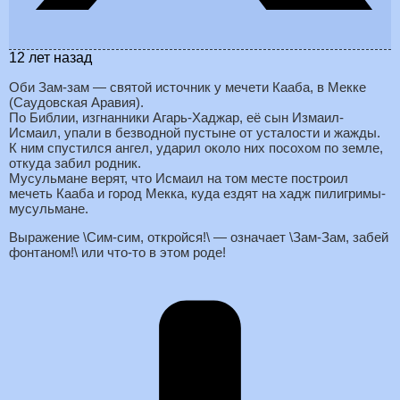
12 лет назад
Оби Зам-зам — святой источник у мечети Кааба, в Мекке
(Саудовская Аравия).
По Библии, изгнанники Агарь-Хаджар, её сын Измаил-
Исмаил, упали в безводной пустыне от усталости и жажды.
К ним спустился ангел, ударил около них посохом по земле,
откуда забил родник.
Мусульмане верят, что Исмаил на том месте построил
мечеть Кааба и город Мекка, куда ездят на хадж пилигримы-
мусульмане.
Выражение \Сим-сим, откройся!\ — означает \Зам-Зам, забей
фонтаном!\ или что-то в этом роде!