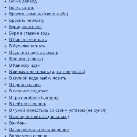
Бочка данаид
Бочку катить
Бросить камень (в кого-либо)
Бросить перчатку
Буриданов осел
Буря в стакане воды
В бирюльки играть
В бутылку загнать
В долгий ящик отложить
В зените (славы)
В Каноссу идти
В кильватере плыть (идти, следовать)
В мутной воде рыбку ловить
В ореоле славы
В сорочке родиться
В три погибели (согнуть)
В цейтнот попасть
В чужой монастырь со своим уставом (не суйся)
В эмпиреях витать (носиться)
Ва- банк
Вавилонское столпотворение
Валаамова ослица