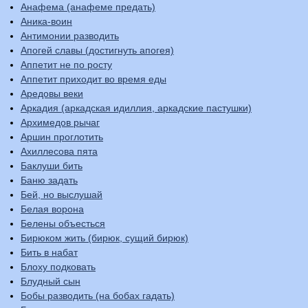
Анафема (анафеме предать)
Аника-воин
Антимонии разводить
Апогей славы (достигнуть апогея)
Аппетит не по росту
Аппетит приходит во время еды
Аредовы веки
Аркадия (аркадская идиллия, аркадские пастушки)
Архимедов рычаг
Аршин проглотить
Ахиллесова пята
Баклуши бить
Баню задать
Бей, но выслушай
Белая ворона
Белены объесться
Бирюком жить (бирюк, сущий бирюк)
Бить в набат
Блоху подковать
Блудный сын
Бобы разводить (на бобах гадать)