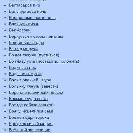
Валтасаров пир
Вальпургиева ночь
Варфоломеевская ночь
Вдохнуть жизнь
Век Астреи
Вернуться к своим пенатам
Вещая Кассандра
Взгляд медузы
Во все тяжкие (пуститься)
Во главу угла (поставить, положить)
Водить за нос
Воды не замутит
Волк в овечьей шкуре
Волынку тянуть (завести)
Ворона в павлиньих перьях
Восьмое чудо света
Вот где собака зарыта!
Врачу, исцелился сам!
Времён царя гороха
Врет, как сивый мерин
Всё в той же позиции