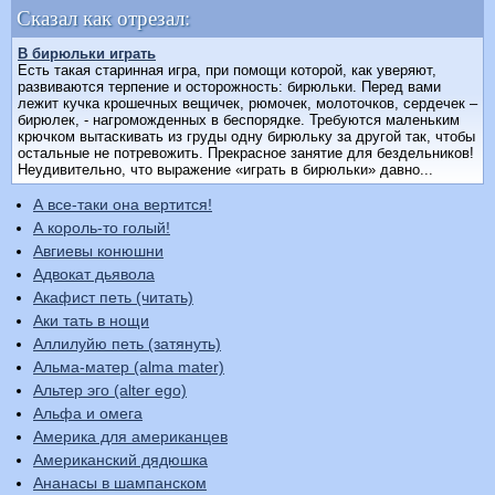
Сказал как отрезал:
В бирюльки играть
Есть такая старинная игра, при помощи которой, как уверяют,
развиваются терпение и осторожность: бирюльки. Перед вами
лежит кучка крошечных вещичек, рюмочек, молоточков, сердечек –
бирюлек, - нагроможденных в беспорядке. Требуются маленьким
крючком вытаскивать из груды одну бирюльку за другой так, чтобы
остальные не потревожить. Прекрасное занятие для бездельников!
Неудивительно, что выражение «играть в бирюльки» давно...
А все-таки она вертится!
А король-то голый!
Авгиевы конюшни
Адвокат дьявола
Акафист петь (читать)
Аки тать в нощи
Аллилуйю петь (затянуть)
Альма-матер (alma mater)
Альтер эго (alter ego)
Альфа и омега
Америка для американцев
Американский дядюшка
Ананасы в шампанском