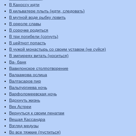
В Каноссу идти
В кильватере плыть (идти, следовать)
В мутной воде рыбку ловить
В ореоле славы
В сорочке родиться
В три погибели (согнуть)
В цейтнот попасть
В чужой монастырь со своим уставом (не суйся)
В эмпиреях витать (носиться)
Ва- банк
Вавилонское столпотворение
Валаамова ослица
Валтасаров пир
Вальпургиева ночь
Варфоломеевская ночь
Вдохнуть жизнь
Век Астреи
Вернуться к своим пенатам
Вещая Кассандра
Взгляд медузы
Во все тяжкие (пуститься)