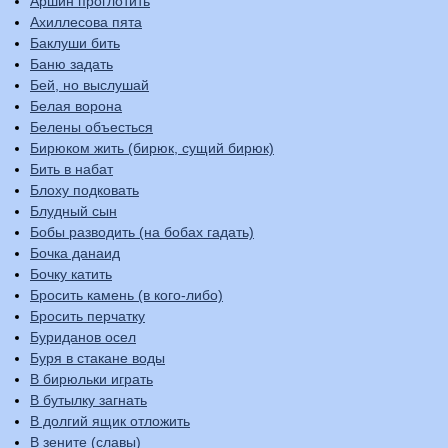
Аршин проглотить
Ахиллесова пята
Баклуши бить
Баню задать
Бей, но выслушай
Белая ворона
Белены объесться
Бирюком жить (бирюк, сущий бирюк)
Бить в набат
Блоху подковать
Блудный сын
Бобы разводить (на бобах гадать)
Бочка данаид
Бочку катить
Бросить камень (в кого-либо)
Бросить перчатку
Буриданов осел
Буря в стакане воды
В бирюльки играть
В бутылку загнать
В долгий ящик отложить
В зените (славы)