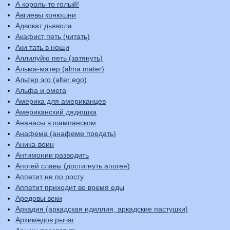
А король-то голый!
Авгиевы конюшни
Адвокат дьявола
Акафист петь (читать)
Аки тать в нощи
Аллилуйю петь (затянуть)
Альма-матер (alma mater)
Альтер эго (alter ego)
Альфа и омега
Америка для американцев
Американский дядюшка
Ананасы в шампанском
Анафема (анафеме предать)
Аника-воин
Антимонии разводить
Апогей славы (достигнуть апогея)
Аппетит не по росту
Аппетит приходит во время еды
Аредовы веки
Аркадия (аркадская идиллия, аркадские пастушки)
Архимедов рычаг