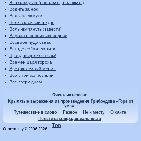
Во главу угла (поставить, положить)
Водить за нос
Воды не замутит
Волк в овечьей шкуре
Волынку тянуть (завести)
Ворона в павлиньих перьях
Восьмое чудо света
Вот где собака зарыта!
Врачу, исцелился сам!
Времён царя гороха
Врет, как сивый мерин
Всё в той же позиции
Всё вверх дном
Очень интересно
Крылатые выражения из произведения Грибоедова «Горе от
ума»
Путешествие в слово
Разное
Не к месту
О сайте
Политика конфидициальности
Top
Отрезал.ру © 2006-2026