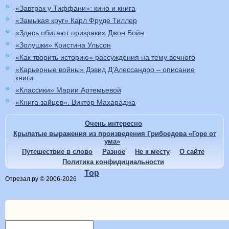
«Завтрак у Тиффани»: кино и книга
«Замыкая круг» Карл Фруде Тиллер
«Здесь обитают призраки» Джон Бойн
«Золушки» Кристина Ульсон
«Как творить историю» рассуждения на тему вечного
«Карьерные войны» Дэвид Д’Алессандро – описание
книги
«Классики» Марии Артемьевой
«Книга зайцев». Виктор Махараджа
Очень интересно
Крылатые выражения из произведения Грибоедова «Горе от
ума»
Путешествие в слово
Разное
Не к месту
О сайте
Политика конфидициальности
Top
Отрезал.ру © 2006-2026