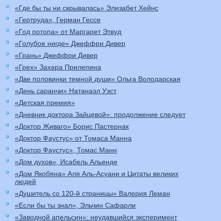
«Где бы ты ни скрывалась» Элизабет Хейнс
«Гертруда», Герман Гессе
«Год потопа» от Маргарет Этвуд
«Голубое нигде» Джеффри Дивер
«Грань» Джеффри Дивер
«Грех» Захара Прилепина
«Две половинки темной души» Ольга Володарская
«День саранчи» Натанаэл Уэст
«Детская премия»
«Дневник доктора Зайцевой»: продолжение следует
«Доктор Живаго» Борис Пастернак
«Доктор Фаустус» от Томаса Манна
«Доктор Фаустус», Томас Манн
«Дом духов», Исабель Альенде
«Дом Якобяна» Аля Аль-Асуани и Цитаты великих
людей
«Душитель со 120-й страницы» Валерия Леман
«Если бы ты знал», Эльчин Сафарли
«Заводной апельсин»: неудавшийся эксперимент