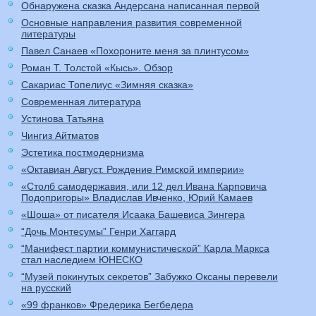
Обнаружена сказка Андерсана написанная первой
Основные направления развития современной
литературы
Павел Санаев «Похороните меня за плинтусом»
Роман Т. Толстой «Кысь». Обзор
Сакариас Топелиус «Зимняя сказка»
Современная литература
Устинова Татьяна
Чингиз Айтматов
Эстетика постмодернизма
«Октавиан Август. Рождение Римской империи»
«Столб самодержавия, или 12 дел Ивана Карповича
Подопригоры» Владислав Ивченко, Юрий Камаев
«Шоша» от писателя Исаака Башевиса Зингера
“Дочь Монтесумы” Генри Хаггард
“Манифест партии коммунистической” Карла Маркса
стал наследием ЮНЕСКО
“Музей покинутых секретов” Забужко Оксаны перевели
на русский
«99 франков» Фредерика Бегбедера