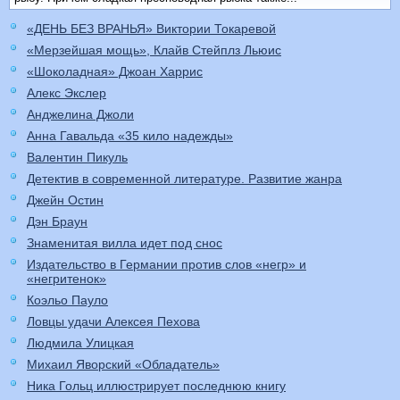
«ДЕНЬ БЕЗ ВРАНЬЯ» Виктории Токаревой
«Мерзейшая мощь», Клайв Стейплз Льюис
«Шоколадная» Джоан Харрис
Алекс Экслер
Анджелина Джоли
Анна Гавальда «35 кило надежды»
Валентин Пикуль
Детектив в современной литературе. Развитие жанра
Джейн Остин
Дэн Браун
Знаменитая вилла идет под снос
Издательство в Германии против слов «негр» и
«негритенок»
Коэльо Пауло
Ловцы удачи Алексея Пехова
Людмила Улицкая
Михаил Яворский «Обладатель»
Ника Гольц иллюстрирует последнюю книгу