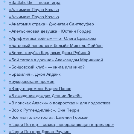
«Battlefield» — новая игра
«Алхимик» Пауло Коэльо
«Алхимик» Пауло Коэльо
«Анатомия страха» Джонатан Сантлоуфер
«Апельсиновая девушка» Юстейн Гордер
«Арифметика войны» — от Олега Ермакова
«Багровый лепесток и белый» Мишель Фейбер
«Белая голубка Кордовы» Дины Рубиной
«Бой тигров в долине» Александры Марининой
«Бойцовский клуб» — книга или кино?
«Бразилия», Джон Апдайк
«Букеровская» премия
«В круге времен» Вадим Панов
«В ожидании дождя» Деннис Лихейн
«В поисках Аляски» о подростках и для подростков
«Вор с Рутленд-плейс», Энн Перри
«Все мы только гости», Евгения Горская
«Гарри Поттер – сказка, перерастающая в триллер »
«Гарри Поттер» Джоан Роулинг