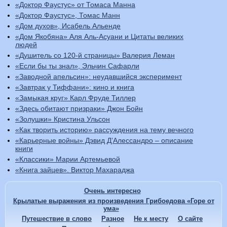
«Доктор Фаустус» от Томаса Манна
«Доктор Фаустус», Томас Манн
«Дом духов», Исабель Альенде
«Дом Якобяна» Аля Аль-Асуани и Цитаты великих
людей
«Душитель со 120-й страницы» Валерия Леман
«Если бы ты знал», Эльчин Сафарли
«Заводной апельсин»: неудавшийся эксперимент
«Завтрак у Тиффани»: кино и книга
«Замыкая круг» Карл Фруде Тиллер
«Здесь обитают призраки» Джон Бойн
«Золушки» Кристина Ульсон
«Как творить историю» рассуждения на тему вечного
«Карьерные войны» Дэвид Д’Алессандро – описание
книги
«Классики» Марии Артемьевой
«Книга зайцев». Виктор Махараджа
Очень интересно
Крылатые выражения из произведения Грибоедова «Горе от
ума»
Путешествие в слово
Разное
Не к месту
О сайте