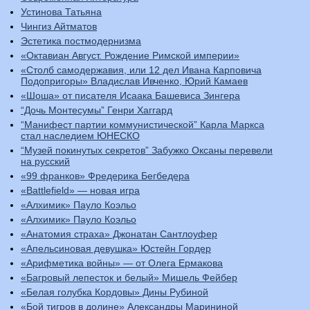
Устинова Татьяна
Чингиз Айтматов
Эстетика постмодернизма
«Октавиан Август. Рождение Римской империи»
«Столб самодержавия, или 12 дел Ивана Карповича
Подопригоры» Владислав Ивченко, Юрий Камаев
«Шоша» от писателя Исаака Башевиса Зингера
“Дочь Монтесумы” Генри Хаггард
“Манифест партии коммунистической” Карла Маркса
стал наследием ЮНЕСКО
“Музей покинутых секретов” Забужко Оксаны перевели
на русский
«99 франков» Фредерика Бегбедера
«Battlefield» — новая игра
«Алхимик» Пауло Коэльо
«Алхимик» Пауло Коэльо
«Анатомия страха» Джонатан Сантлоуфер
«Апельсиновая девушка» Юстейн Гордер
«Арифметика войны» — от Олега Ермакова
«Багровый лепесток и белый» Мишель Фейбер
«Белая голубка Кордовы» Дины Рубиной
«Бой тигров в долине» Александры Марининой