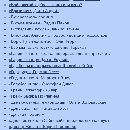
«Бойцовский клуб» — книга или кино?
«Бразилия», Джон Апдайк
«Букеровская» премия
«В круге времен» Вадим Панов
«В ожидании дождя» Деннис Лихейн
«В поисках Аляски» о подростках и для подростков
«Вор с Рутленд-плейс», Энн Перри
«Все мы только гости», Евгения Горская
«Гарри Поттер – сказка, перерастающая в триллер »
«Гарри Поттер» Джоан Роулинг
«Где бы ты ни скрывалась» Элизабет Хейнс
«Гертруда», Герман Гессе
«Год потопа» от Маргарет Этвуд
«Голубое нигде» Джеффри Дивер
«Грань» Джеффри Дивер
«Грех» Захара Прилепина
«Две половинки темной души» Ольга Володарская
«День саранчи» Натанаэл Уэст
«Детская премия»
«Дневник доктора Зайцевой»: продолжение следует
«Доктор Живаго» Борис Пастернак