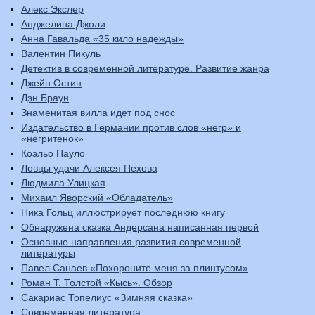
Алекс Экслер
Анджелина Джоли
Анна Гавальда «35 кило надежды»
Валентин Пикуль
Детектив в современной литературе. Развитие жанра
Джейн Остин
Дэн Браун
Знаменитая вилла идет под снос
Издательство в Германии против слов «негр» и
«негритенок»
Коэльо Пауло
Ловцы удачи Алексея Пехова
Людмила Улицкая
Михаил Яворский «Обладатель»
Ника Гольц иллюстрирует последнюю книгу
Обнаружена сказка Андерсана написанная первой
Основные направления развития современной
литературы
Павел Санаев «Похороните меня за плинтусом»
Роман Т. Толстой «Кысь». Обзор
Сакариас Топелиус «Зимняя сказка»
Современная литература