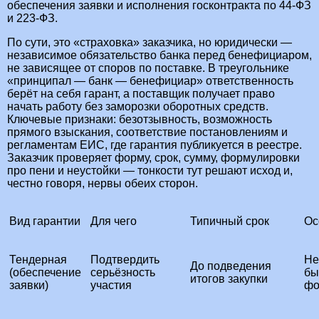
обеспечения заявки и исполнения госконтракта по 44‑ФЗ
и 223‑ФЗ.
По сути, это «страховка» заказчика, но юридически —
независимое обязательство банка перед бенефициаром,
не зависящее от споров по поставке. В треугольнике
«принципал — банк — бенефициар» ответственность
берёт на себя гарант, а поставщик получает право
начать работу без заморозки оборотных средств.
Ключевые признаки: безотзывность, возможность
прямого взыскания, соответствие постановлениям и
регламентам ЕИС, где гарантия публикуется в реестре.
Заказчик проверяет форму, срок, сумму, формулировки
про пени и неустойки — тонкости тут решают исход и,
честно говоря, нервы обеих сторон.
Вид гарантии
Для чего
Типичный срок
Ос
Тендерная
Подтвердить
Не
До подведения
(обеспечение
серьёзность
бы
итогов закупки
заявки)
участия
фо