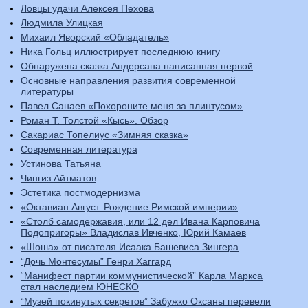
Ловцы удачи Алексея Пехова
Людмила Улицкая
Михаил Яворский «Обладатель»
Ника Гольц иллюстрирует последнюю книгу
Обнаружена сказка Андерсана написанная первой
Основные направления развития современной
литературы
Павел Санаев «Похороните меня за плинтусом»
Роман Т. Толстой «Кысь». Обзор
Сакариас Топелиус «Зимняя сказка»
Современная литература
Устинова Татьяна
Чингиз Айтматов
Эстетика постмодернизма
«Октавиан Август. Рождение Римской империи»
«Столб самодержавия, или 12 дел Ивана Карповича
Подопригоры» Владислав Ивченко, Юрий Камаев
«Шоша» от писателя Исаака Башевиса Зингера
“Дочь Монтесумы” Генри Хаггард
“Манифест партии коммунистической” Карла Маркса
стал наследием ЮНЕСКО
“Музей покинутых секретов” Забужко Оксаны перевели