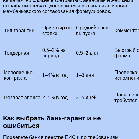
выдача», но сложные контракты с авансами и жёсткими
штрафами требуют дополнительного анализа, иногда
межбанковского согласования формулировок.
Ориентир по
Средний срок
Тип гарантии
Коммента
ставке
выпуска
0,5–2% на
Быстрый с
Тендерная
0,5–2 дня
период
форма
Исполнение
Проверка 
1–4% в год
1–3 дня
контракта
исполнен
Повышенны
Возврат аванса
2–5% в год
2–5 дней
требуется
Как выбрать банк‑гарант и не
ошибиться
Проверьте банк в реестре ЕИС и по требованиям