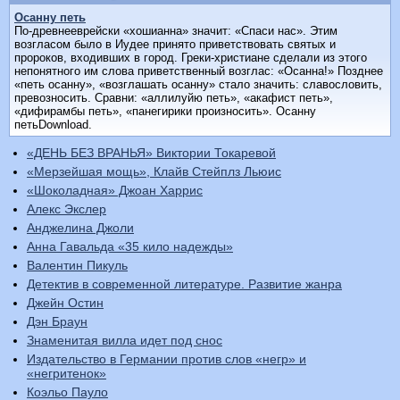
Осанну петь
По-древнееврейски «хошианна» значит: «Спаси нас». Этим
возгласом было в Иудее принято приветствовать святых и
пророков, входивших в город. Греки-христиане сделали из этого
непонятного им слова приветственный возглас: «Осанна!» Позднее
«петь осанну», «возглашать осанну» стало значить: славословить,
превозносить. Сравни: «аллилуйю петь», «акафист петь»,
«дифирамбы петь», «панегирики произносить». Осанну
петьDownload.
«ДЕНЬ БЕЗ ВРАНЬЯ» Виктории Токаревой
«Мерзейшая мощь», Клайв Стейплз Льюис
«Шоколадная» Джоан Харрис
Алекс Экслер
Анджелина Джоли
Анна Гавальда «35 кило надежды»
Валентин Пикуль
Детектив в современной литературе. Развитие жанра
Джейн Остин
Дэн Браун
Знаменитая вилла идет под снос
Издательство в Германии против слов «негр» и
«негритенок»
Коэльо Пауло