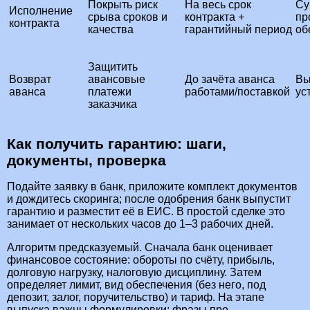
Покрыть риск
На весь срок
Су
Исполнение
срыва сроков и
контракта +
пр
контракта
качества
гарантийный период
об
Защитить
Возврат
авансовые
До зачёта аванса
Вы
аванса
платежи
работами/поставкой
ус
заказчика
Как получить гарантию: шаги,
документы, проверка
Подайте заявку в банк, приложите комплект документов
и дождитесь скоринга; после одобрения банк выпустит
гарантию и разместит её в ЕИС. В простой сделке это
занимает от нескольких часов до 1–3 рабочих дней.
Алгоритм предсказуемый. Сначала банк оценивает
финансовое состояние: обороты по счёту, прибыль,
долговую нагрузку, налоговую дисциплину. Затем
определяет лимит, вид обеспечения (без него, под
депозит, залог, поручительство) и тариф. На этапе
выпуска важны формулировки: фразы про