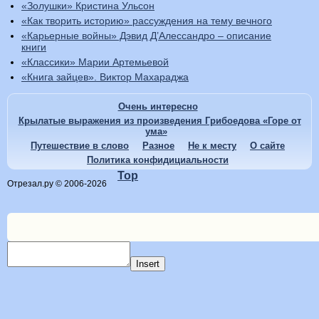
«Золушки» Кристина Ульсон
«Как творить историю» рассуждения на тему вечного
«Карьерные войны» Дэвид Д’Алессандро – описание
книги
«Классики» Марии Артемьевой
«Книга зайцев». Виктор Махараджа
Очень интересно
Крылатые выражения из произведения Грибоедова «Горе от
ума»
Путешествие в слово
Разное
Не к месту
О сайте
Политика конфидициальности
Top
Отрезал.ру © 2006-2026
Insert