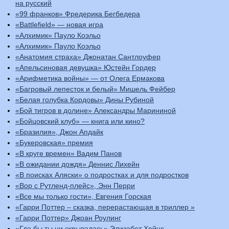
на русский
«99 франков» Фредерика Бегбедера
«Battlefield» — новая игра
«Алхимик» Пауло Коэльо
«Алхимик» Пауло Коэльо
«Анатомия страха» Джонатан Сантлоуфер
«Апельсиновая девушка» Юстейн Гордер
«Арифметика войны» — от Олега Ермакова
«Багровый лепесток и белый» Мишель Фейбер
«Белая голубка Кордовы» Дины Рубиной
«Бой тигров в долине» Александры Марининой
«Бойцовский клуб» — книга или кино?
«Бразилия», Джон Апдайк
«Букеровская» премия
«В круге времен» Вадим Панов
«В ожидании дождя» Деннис Лихейн
«В поисках Аляски» о подростках и для подростков
«Вор с Рутленд-плейс», Энн Перри
«Все мы только гости», Евгения Горская
«Гарри Поттер – сказка, перерастающая в триллер »
«Гарри Поттер» Джоан Роулинг
«Где бы ты ни скрывалась» Элизабет Хейнс