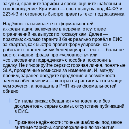
закупки, сравните тарифы и сроки, оцените шаблоны и
сопровождение. Критично — опыт выпуска под 44‑ФЗ и
223‑ФЗ и готовность быстро править текст под заказчика.
Надёжность начинается с формальностей:
аккредитация, включение в перечни, отсутствие
ограничений на выпуск по госзакупкам. Далее —
практика: сколько гарантий банк реально провёл в ЕИС
за квартал, как быстро правит формулировки, как
работает с претензиями бенефициара. Текст — больное
место: лишняя фраза про «условность» или
«согласование подрядчика» способна похоронить
сделку. Не игнорируйте сервис: горячая линия, понятные
SLA, прозрачные комиссии за изменения. И, между
прочим, заранее обсудите продление и возможность
замены обеспечения — контракты растягиваются чаще,
чем хочется, а попадать в РНП из‑за формальностей
обидно.
Сигналы риска: обещания «мгновенно и без
документов», серые схемы, отсутствие публикаций
в ЕИС.
Признаки надёжности: точные шаблоны под закон,
внятные тарифы, сопровождение до закрытия