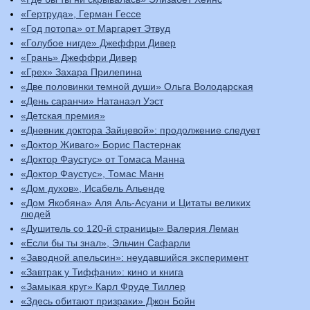
«Гертруда», Герман Гессе
«Год потопа» от Маргарет Этвуд
«Голубое нигде» Джеффри Дивер
«Грань» Джеффри Дивер
«Грех» Захара Прилепина
«Две половинки темной души» Ольга Володарская
«День саранчи» Натанаэл Уэст
«Детская премия»
«Дневник доктора Зайцевой»: продолжение следует
«Доктор Живаго» Борис Пастернак
«Доктор Фаустус» от Томаса Манна
«Доктор Фаустус», Томас Манн
«Дом духов», Исабель Альенде
«Дом Якобяна» Аля Аль-Асуани и Цитаты великих
людей
«Душитель со 120-й страницы» Валерия Леман
«Если бы ты знал», Эльчин Сафарли
«Заводной апельсин»: неудавшийся эксперимент
«Завтрак у Тиффани»: кино и книга
«Замыкая круг» Карл Фруде Тиллер
«Здесь обитают призраки» Джон Бойн