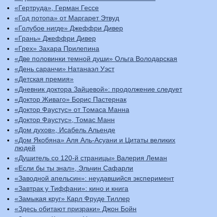
«Гертруда», Герман Гессе
«Год потопа» от Маргарет Этвуд
«Голубое нигде» Джеффри Дивер
«Грань» Джеффри Дивер
«Грех» Захара Прилепина
«Две половинки темной души» Ольга Володарская
«День саранчи» Натанаэл Уэст
«Детская премия»
«Дневник доктора Зайцевой»: продолжение следует
«Доктор Живаго» Борис Пастернак
«Доктор Фаустус» от Томаса Манна
«Доктор Фаустус», Томас Манн
«Дом духов», Исабель Альенде
«Дом Якобяна» Аля Аль-Асуани и Цитаты великих
людей
«Душитель со 120-й страницы» Валерия Леман
«Если бы ты знал», Эльчин Сафарли
«Заводной апельсин»: неудавшийся эксперимент
«Завтрак у Тиффани»: кино и книга
«Замыкая круг» Карл Фруде Тиллер
«Здесь обитают призраки» Джон Бойн