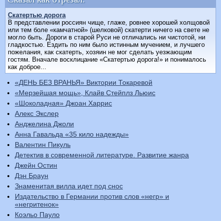
Скатертью дорога
В представлении россиян чище, глаже, ровнее хорошей холщовой
или тем боле «камчатной» (шелковой) скатерти ничего на свете не
могло быть. Дороги в старой Руси не отличались ни чистотой, ни
гладкостью. Ездить по ним было истинным мучением, и лучшего
пожелания, как скатерть, хозяин не мог сделать уезжающим
гостям. Вначале восклицание «Скатертью дорога!» и понималось
как доброе...
«ДЕНЬ БЕЗ ВРАНЬЯ» Виктории Токаревой
«Мерзейшая мощь», Клайв Стейплз Льюис
«Шоколадная» Джоан Харрис
Алекс Экслер
Анджелина Джоли
Анна Гавальда «35 кило надежды»
Валентин Пикуль
Детектив в современной литературе. Развитие жанра
Джейн Остин
Дэн Браун
Знаменитая вилла идет под снос
Издательство в Германии против слов «негр» и
«негритенок»
Коэльо Пауло