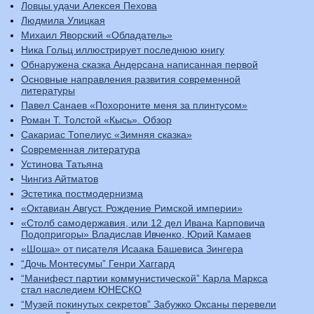
Ловцы удачи Алексея Пехова
Людмила Улицкая
Михаил Яворский «Обладатель»
Ника Гольц иллюстрирует последнюю книгу
Обнаружена сказка Андерсана написанная первой
Основные направления развития современной
литературы
Павел Санаев «Похороните меня за плинтусом»
Роман Т. Толстой «Кысь». Обзор
Сакариас Топелиус «Зимняя сказка»
Современная литература
Устинова Татьяна
Чингиз Айтматов
Эстетика постмодернизма
«Октавиан Август. Рождение Римской империи»
«Столб самодержавия, или 12 дел Ивана Карповича
Подопригоры» Владислав Ивченко, Юрий Камаев
«Шоша» от писателя Исаака Башевиса Зингера
“Дочь Монтесумы” Генри Хаггард
“Манифест партии коммунистической” Карла Маркса
стал наследием ЮНЕСКО
“Музей покинутых секретов” Забужко Оксаны перевели