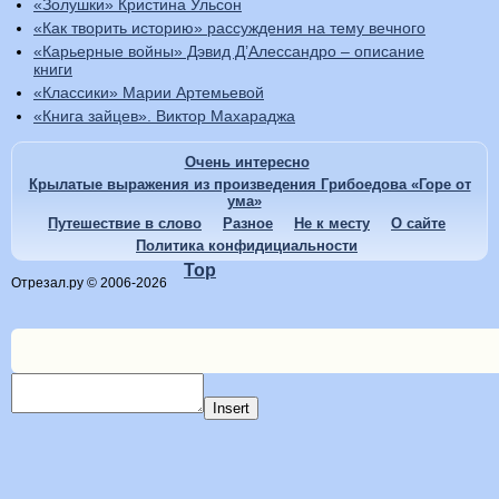
«Золушки» Кристина Ульсон
«Как творить историю» рассуждения на тему вечного
«Карьерные войны» Дэвид Д’Алессандро – описание
книги
«Классики» Марии Артемьевой
«Книга зайцев». Виктор Махараджа
Очень интересно
Крылатые выражения из произведения Грибоедова «Горе от
ума»
Путешествие в слово
Разное
Не к месту
О сайте
Политика конфидициальности
Top
Отрезал.ру © 2006-2026
Insert