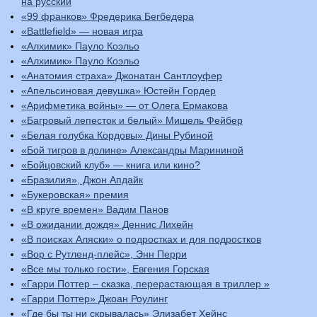
на русский
«99 франков» Фредерика Бегбедера
«Battlefield» — новая игра
«Алхимик» Пауло Коэльо
«Алхимик» Пауло Коэльо
«Анатомия страха» Джонатан Сантлоуфер
«Апельсиновая девушка» Юстейн Гордер
«Арифметика войны» — от Олега Ермакова
«Багровый лепесток и белый» Мишель Фейбер
«Белая голубка Кордовы» Дины Рубиной
«Бой тигров в долине» Александры Марининой
«Бойцовский клуб» — книга или кино?
«Бразилия», Джон Апдайк
«Букеровская» премия
«В круге времен» Вадим Панов
«В ожидании дождя» Деннис Лихейн
«В поисках Аляски» о подростках и для подростков
«Вор с Рутленд-плейс», Энн Перри
«Все мы только гости», Евгения Горская
«Гарри Поттер – сказка, перерастающая в триллер »
«Гарри Поттер» Джоан Роулинг
«Где бы ты ни скрывалась» Элизабет Хейнс