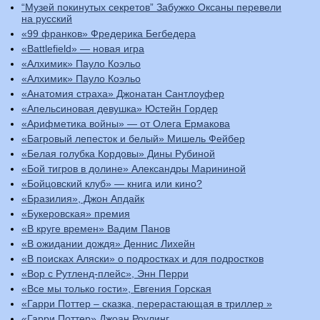
“Музей покинутых секретов” Забужко Оксаны перевели
на русский
«99 франков» Фредерика Бегбедера
«Battlefield» — новая игра
«Алхимик» Пауло Коэльо
«Алхимик» Пауло Коэльо
«Анатомия страха» Джонатан Сантлоуфер
«Апельсиновая девушка» Юстейн Гордер
«Арифметика войны» — от Олега Ермакова
«Багровый лепесток и белый» Мишель Фейбер
«Белая голубка Кордовы» Дины Рубиной
«Бой тигров в долине» Александры Марининой
«Бойцовский клуб» — книга или кино?
«Бразилия», Джон Апдайк
«Букеровская» премия
«В круге времен» Вадим Панов
«В ожидании дождя» Деннис Лихейн
«В поисках Аляски» о подростках и для подростков
«Вор с Рутленд-плейс», Энн Перри
«Все мы только гости», Евгения Горская
«Гарри Поттер – сказка, перерастающая в триллер »
«Гарри Поттер» Джоан Роулинг