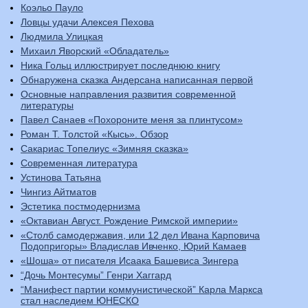
Коэльо Пауло
Ловцы удачи Алексея Пехова
Людмила Улицкая
Михаил Яворский «Обладатель»
Ника Гольц иллюстрирует последнюю книгу
Обнаружена сказка Андерсана написанная первой
Основные направления развития современной
литературы
Павел Санаев «Похороните меня за плинтусом»
Роман Т. Толстой «Кысь». Обзор
Сакариас Топелиус «Зимняя сказка»
Современная литература
Устинова Татьяна
Чингиз Айтматов
Эстетика постмодернизма
«Октавиан Август. Рождение Римской империи»
«Столб самодержавия, или 12 дел Ивана Карповича
Подопригоры» Владислав Ивченко, Юрий Камаев
«Шоша» от писателя Исаака Башевиса Зингера
“Дочь Монтесумы” Генри Хаггард
“Манифест партии коммунистической” Карла Маркса
стал наследием ЮНЕСКО