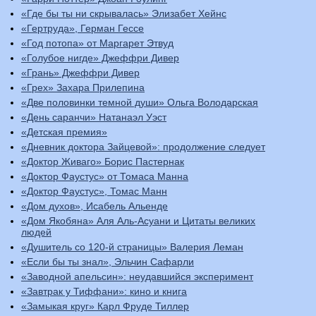
«Где бы ты ни скрывалась» Элизабет Хейнс
«Гертруда», Герман Гессе
«Год потопа» от Маргарет Этвуд
«Голубое нигде» Джеффри Дивер
«Грань» Джеффри Дивер
«Грех» Захара Прилепина
«Две половинки темной души» Ольга Володарская
«День саранчи» Натанаэл Уэст
«Детская премия»
«Дневник доктора Зайцевой»: продолжение следует
«Доктор Живаго» Борис Пастернак
«Доктор Фаустус» от Томаса Манна
«Доктор Фаустус», Томас Манн
«Дом духов», Исабель Альенде
«Дом Якобяна» Аля Аль-Асуани и Цитаты великих
людей
«Душитель со 120-й страницы» Валерия Леман
«Если бы ты знал», Эльчин Сафарли
«Заводной апельсин»: неудавшийся эксперимент
«Завтрак у Тиффани»: кино и книга
«Замыкая круг» Карл Фруде Тиллер