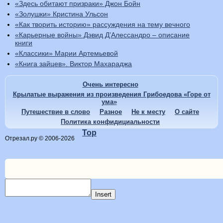
«Здесь обитают призраки» Джон Бойн
«Золушки» Кристина Ульсон
«Как творить историю» рассуждения на тему вечного
«Карьерные войны» Дэвид Д’Алессандро – описание
книги
«Классики» Марии Артемьевой
«Книга зайцев». Виктор Махараджа
Очень интересно
Крылатые выражения из произведения Грибоедова «Горе от
ума»
Путешествие в слово
Разное
Не к месту
О сайте
Политика конфидициальности
Top
Отрезал.ру © 2006-2026
Insert