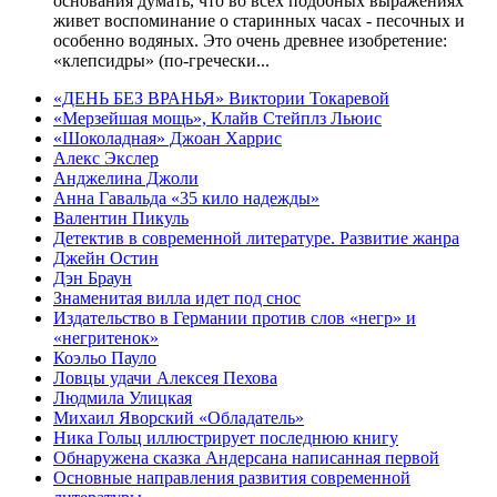
основания думать, что во всех подобных выражениях
живет воспоминание о старинных часах - песочных и
особенно водяных. Это очень древнее изобретение:
«клепсидры» (по-гречески...
«ДЕНЬ БЕЗ ВРАНЬЯ» Виктории Токаревой
«Мерзейшая мощь», Клайв Стейплз Льюис
«Шоколадная» Джоан Харрис
Алекс Экслер
Анджелина Джоли
Анна Гавальда «35 кило надежды»
Валентин Пикуль
Детектив в современной литературе. Развитие жанра
Джейн Остин
Дэн Браун
Знаменитая вилла идет под снос
Издательство в Германии против слов «негр» и
«негритенок»
Коэльо Пауло
Ловцы удачи Алексея Пехова
Людмила Улицкая
Михаил Яворский «Обладатель»
Ника Гольц иллюстрирует последнюю книгу
Обнаружена сказка Андерсана написанная первой
Основные направления развития современной