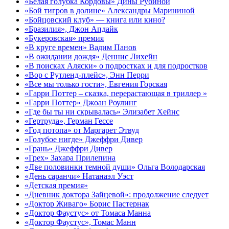
«Белая голубка Кордовы» Дины Рубиной
«Бой тигров в долине» Александры Марининой
«Бойцовский клуб» — книга или кино?
«Бразилия», Джон Апдайк
«Букеровская» премия
«В круге времен» Вадим Панов
«В ожидании дождя» Деннис Лихейн
«В поисках Аляски» о подростках и для подростков
«Вор с Рутленд-плейс», Энн Перри
«Все мы только гости», Евгения Горская
«Гарри Поттер – сказка, перерастающая в триллер »
«Гарри Поттер» Джоан Роулинг
«Где бы ты ни скрывалась» Элизабет Хейнс
«Гертруда», Герман Гессе
«Год потопа» от Маргарет Этвуд
«Голубое нигде» Джеффри Дивер
«Грань» Джеффри Дивер
«Грех» Захара Прилепина
«Две половинки темной души» Ольга Володарская
«День саранчи» Натанаэл Уэст
«Детская премия»
«Дневник доктора Зайцевой»: продолжение следует
«Доктор Живаго» Борис Пастернак
«Доктор Фаустус» от Томаса Манна
«Доктор Фаустус», Томас Манн