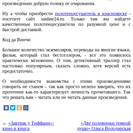
произведению добрую толику ее очарования.
Ну а чтобы приобрести
полотенцесушитель в красноярске
-
посетите сайт sanline24.ru. Только там вы найдете
качественные полотенцесушители по разумной цене и с
быстрой доставкой.
Код да Винчи
Большое количество экземпляров, переводы на многие языки,
фильм, который стал бестселлером, - все это появилось
практически мгновенно. О том, детективный триллер стал
настолько популярным, сказать сложно, хотя версий есть
предостаточно.
О необходимости знакомства с этими произведениями
говорить не станем – так как просто нелепо заверять, что их
прочтение как-то характеризует личность прочитавшего. Так
что решать вам – читать или не читать данные произведения.
←
«Завтрак у Тиффани»:
«Две половинки темной
кино и книга
души» Ольга Володарская