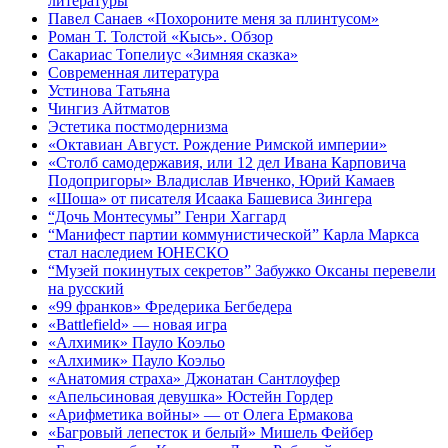
литературы
Павел Санаев «Похороните меня за плинтусом»
Роман Т. Толстой «Кысь». Обзор
Сакариас Топелиус «Зимняя сказка»
Современная литература
Устинова Татьяна
Чингиз Айтматов
Эстетика постмодернизма
«Октавиан Август. Рождение Римской империи»
«Столб самодержавия, или 12 дел Ивана Карповича
Подопригоры» Владислав Ивченко, Юрий Камаев
«Шоша» от писателя Исаака Башевиса Зингера
“Дочь Монтесумы” Генри Хаггард
“Манифест партии коммунистической” Карла Маркса
стал наследием ЮНЕСКО
“Музей покинутых секретов” Забужко Оксаны перевели
на русский
«99 франков» Фредерика Бегбедера
«Battlefield» — новая игра
«Алхимик» Пауло Коэльо
«Алхимик» Пауло Коэльо
«Анатомия страха» Джонатан Сантлоуфер
«Апельсиновая девушка» Юстейн Гордер
«Арифметика войны» — от Олега Ермакова
«Багровый лепесток и белый» Мишель Фейбер