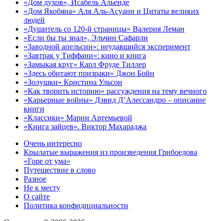
«Дом духов», Исабель Альенде
«Дом Якобяна» Аля Аль-Асуани и Цитаты великих
людей
«Душитель со 120-й страницы» Валерия Леман
«Если бы ты знал», Эльчин Сафарли
«Заводной апельсин»: неудавшийся эксперимент
«Завтрак у Тиффани»: кино и книга
«Замыкая круг» Карл Фруде Тиллер
«Здесь обитают призраки» Джон Бойн
«Золушки» Кристина Ульсон
«Как творить историю» рассуждения на тему вечного
«Карьерные войны» Дэвид Д’Алессандро – описание
книги
«Классики» Марии Артемьевой
«Книга зайцев». Виктор Махараджа
Очень интересно
Крылатые выражения из произведения Грибоедова
«Горе от ума»
Путешествие в слово
Разное
Не к месту
О сайте
Политика конфидициальности