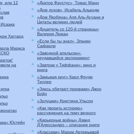
я, или 12
«Доктор Фаустус», Томас Манн
а
«Дом духов», Исабель Альенде
слав
ев
«Дом Якобяна» Аля Аль-Асуани и
Цитаты великих людей
 Исаака
«Душитель со 120-й страницы»
Валерия Леман
нри Хаггард
«Если бы ты знал», Эльчин
Сафарли
Карла Маркса
ЕСКО
«Заводной апельсин»:
неудавшийся эксперимент
кретов”
евели на
«Завтрак у Тиффани»: кино и
книга
рика
«Замыкая круг» Карл Фруде
Тиллер
 игра
«Здесь обитают призраки» Джон
Бойн
эльо
«Золушки» Кристина Ульсон
эльо
«Как творить историю»
Джонатан
рассуждения на тему вечного
«Карьерные войны» Дэвид
шка» Юстейн
Д’Алессандро – описание книги
«Классики» Марии Артемьевой