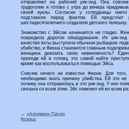
отправляют на рабочий уик-энд. Она совсем
трудоголик и готова с утра до вечера придумыв
своей куклы. Согласия у сотрудницы никто
подставили перед фактом. Ей предстоит 
шестидесятилетнего создателя детского телешоу.
Знакомство с Эйсом начинается не гладко. Же
повредила дорогое оборудование. Их уик-эн
качестве яхты выступила обычная рыбацкая лодка
убийство, и Фиона становится главным подозрев
женщина доказать свою невиновность? Един
приходи ей в голову, это самой найти преступн
кроме как воспользоваться помощью Эйса.
Совсем ничего не известно Фионе. Для того, 
необходимо знать причину убийства. Ей это не 
почему она отправилась в это уик-энд. У нее появ
связана со всем этим. Эйс поможет ей во всем ра
←
«Алхимик» Пауло
Коэльо