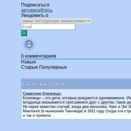
Подписаться
авторизуйтесь
Уведомить о
0
комментариев
Новые
Старые
Популярные
Сказал как отрезал:
Сиамские близнецы
Близнецы – это дети, которые рождаются одновременно. Из
младенца оказываются сросшимися друг с другом; такие дет
Но науке известен случай, когда два мальчика, Чанг и Энг 
Маклонге (в нынешнем Таиланде) в 1811 году (тогда эта с
и так и провели...