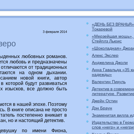
«ДЕНЬ БЕЗ ВРАНЬЯ»
Токаревой
3 февраля 2014
«Мерзейшая мощь»,
Стейплз Льюис
веро
«Шоколадная» Джоа
Алекс Экслер
быденных любовных романов.
ется любовь и предназначены
Анджелина Джоли
о отличаются от традиционных
Анна Гавальда «35 к
таются на одном дыхании.
надежды»
исанием новой книги, автор
Валентин Пикуль
в которой будут развиваться
ых изысков, все должно быть
Детектив в современ
литературе. Развити
Джейн Остин
ются в нашей эпохе. Поэтому
Дэн Браун
ь. В книге описана не просто
татель постепенно вникает в
Знаменитая вилла ид
ан, но и настоящий детектив.
Издательство в Герм
слов «негр» и «негр
девушку по имени Фиона,