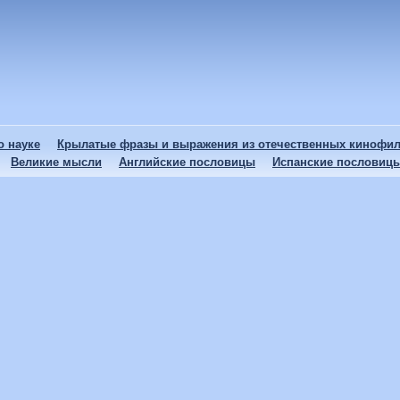
 науке
Крылатые фразы и выражения из отечественных кинофи
Великие мысли
Английские пословицы
Испанские пословиц