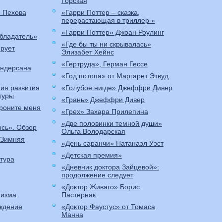
Горская
я Пехова
«Гарри Поттер – сказка,
перерастающая в триллер »
«Гарри Поттер» Джоан Роулинг
бладатель»
«Где бы ты ни скрывалась»
ирует
Элизабет Хейнс
«Гертруда», Герман Гессе
Андерсана
«Год потопа» от Маргарет Этвуд
ия развития
«Голубое нигде» Джеффри Дивер
туры
«Грань» Джеффри Дивер
роните меня
«Грех» Захара Прилепина
«Две половинки темной души»
ысь». Обзор
Ольга Володарская
«Зимняя
«День саранчи» Натанаэл Уэст
«Детская премия»
тура
«Дневник доктора Зайцевой»:
продолжение следует
«Доктор Живаго» Борис
низма
Пастернак
ождение
«Доктор Фаустус» от Томаса
Манна