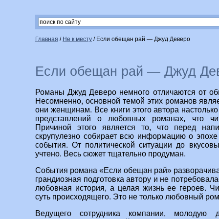
Главная
/
Не к месту
/
Если обещан рай — Джуд Деверо
Если обещан рай — Джуд Де
Романы Джуд Деверо немного отличаются от о
Несомненно, основной темой этих романов явля
они женщинам. Все книги этого автора настольк
представлений о любовных романах, что чи
Причиной этого является то, что перед нап
скрупулезно собирает всю информацию о эпохе 
события. От политической ситуации до вкусов
учтено. Весь сюжет тщательно продуман.
События романа «Если обещан рай» разворачива
грандиозная подготовка автору и не потребовалас
любовная история, а целая жизнь ее героев. Чи
суть происходящего. Это не только любовный ром
Ведущего сотрудника компании, молодую 