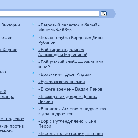
 Виктории
«Багровый лепесток и белый»
Мишель Фейбер
 Клайв
«Белая голубка Кордовы» Дины
Рубиной
н Харрис
«Бой тигров в долине»
Александры Марининой
«Бойцовский клуб» — книга или
кино?
ило
«Бразилия», Джон Апдайк
«Букеровская» премия
«В круге времен» Вадим Панов
ной
е жанра
«В ожидании дождя» Деннис
Лихейн
«В поисках Аляски» о подростках
и для подростков
ет под снос
«Вор с Рутленд-плейс», Энн
ании против
Перри
итенок»
«Все мы только гости», Евгения