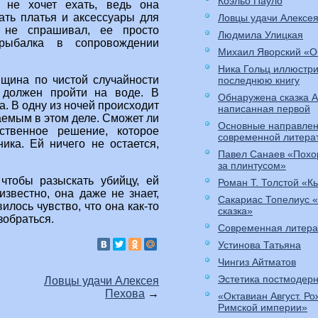
Коэльо Пауло
 не хочет ехать, ведь она
ать платья и аксессуары для
Ловцы удачи Алексе
 не спрашивал, ее просто
Людмила Улицкая
рыбалка в сопровождении
Михаил Яворский «О
Ника Гольц иллюстр
нщина по чистой случайности
последнюю книгу
д должен пройти на воде. В
Обнаружена сказка 
. В одну из ночей происходит
написанная первой
аемым в этом деле. Сможет ли
Основные направлен
ственное решение, которое
современной литера
ика. Ей ничего не остается,
Павел Санаев «Похо
за плинтусом»
чтобы разыскать убийцу, ей
Роман Т. Толстой «К
известно, она даже не знает,
Сакариас Топелиус 
илось чувство, что она как-то
сказка»
зобраться.
Современная литера
Устинова Татьяна
Чингиз Айтматов
Эстетика постмодер
Ловцы удачи Алексея
Пехова
→
«Октавиан Август. Р
Римской империи»