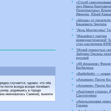
«Столб самодержави
дел Ивана Карпович
Подопригоры» Влади
Ивченко, Юрий Кама
«Шоша» от писателя
Башевиса Зингера
“Дочь Монтесумы” Ге
“Манифест партии
коммунистической” 
стал наследием ЮН
“Музей покинутых се
Забужко Оксаны пер
русский
«99 франков» Фреде
Бегбедера
«Battlefield» — новая
«Алхимик» Пауло Ко
редка случается, однако, что оба
«Алхимик» Пауло Ко
и почти всегда вскоре погибают.
Буккер, родившись в городе
«Анатомия страха» 
трана именовалась Саимом), выжили
Сантлоуфер
«Апельсиновая деву
Гордер