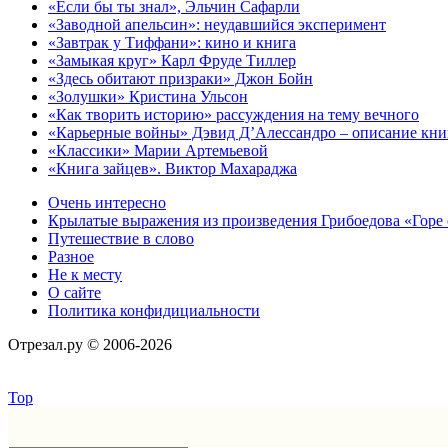
«Если бы ты знал», Эльчин Сафарли
«Заводной апельсин»: неудавшийся эксперимент
«Завтрак у Тиффани»: кино и книга
«Замыкая круг» Карл Фруде Тиллер
«Здесь обитают призраки» Джон Бойн
«Золушки» Кристина Ульсон
«Как творить историю» рассуждения на тему вечного
«Карьерные войны» Дэвид Д’Алессандро – описание кни
«Классики» Марии Артемьевой
«Книга зайцев». Виктор Махараджа
Очень интересно
Крылатые выражения из произведения Грибоедова «Горе 
Путешествие в слово
Разное
Не к месту
О сайте
Политика конфидициальности
Отрезал.ру © 2006-2026
Top