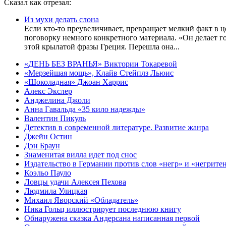
Сказал как отрезал:
Из мухи делать слона
Если кто-то преувеличивает, превращает мелкий факт в ц
поговорку немного конкретного материала. «Он де­лает го
этой крылатой фра­зы Греция. Перешла она...
«ДЕНЬ БЕЗ ВРАНЬЯ» Виктории Токаревой
«Мерзейшая мощь», Клайв Стейплз Льюис
«Шоколадная» Джоан Харрис
Алекс Экслер
Анджелина Джоли
Анна Гавальда «35 кило надежды»
Валентин Пикуль
Детектив в современной литературе. Развитие жанра
Джейн Остин
Дэн Браун
Знаменитая вилла идет под снос
Издательство в Германии против слов «негр» и «негрите
Коэльо Пауло
Ловцы удачи Алексея Пехова
Людмила Улицкая
Михаил Яворский «Обладатель»
Ника Гольц иллюстрирует последнюю книгу
Обнаружена сказка Андерсана написанная первой