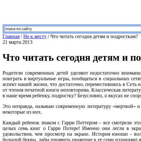
Главная
/
Не к месту
/
Что читать сегодня детям и подросткам?
21 марта 2013
Что читать сегодня детям и п
Родители современных детей уделяют недостаточно внимани
поиграть в виртуальные игры, пообщаться в социальных сет
аспект нашей жизни, что достаточно, переместившись в Сеть н
от чтения печатной книги неповторима. Классическая литерат
в наше время ребенку, подростку? Безусловно, о вкусах не спо
Это неправда, называю современную литературу «мертвой» и 
некоторые из них.
Каждый ребенок знаком с Гарри Поттером – все смотрели это 
целых семь книг о Гарри Потере! Именно они легли в экра
удовольствия, чем просмотр на экране. История юноши – во
большой буквы, дабы проявить уважение к ее семи изданиям) 