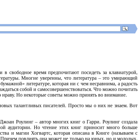
 в свободное время предпочитают посидеть за клавиатурой,
тературы. Многие уверенны, что литература – это умирающий
бумажной» литературе, которая ни с чем несравнима, а радость
аждаться собой и самосовершенствоваться. Что можно почитать
по нраву. Но некоторые советы можно принять во внимание.
новых талантливых писателей. Просто мы о них не знаем. Вот
 Джоан Роулинг – автор многих книг о Гарри. Роулинг создала
лой аудитории. Но чтение этих книг приносит много больше
тва и магии Хогвартс, которая описана в Книге (называем с
 Причем повлиять она может не только на юных, но и молодых,