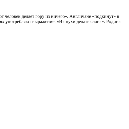
т человек делает гору из ничего». Англичане «под­кинут» в
а­ях употребляют выражение: «Из мухи делать слона». Родина