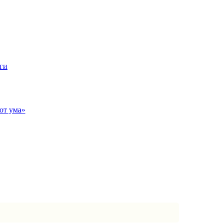
ги
от ума»