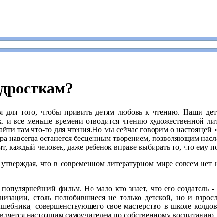
одросткам?
я для того, чтобы привить детям любовь к чтению. Наши дети
ях, и все меньше времени отводится чтению художественной ли
айти там что-то для чтения.Но мы сейчас говорим о настоящей «
ура навсегда останется бесценным творением, позволяющим насл
рят, каждый человек, даже ребенок вправе выбирать то, что ему 
утверждая, что в современном литературном мире совсем нет 
популярнейший фильм. Но мало кто знает, что его создатель -
низации, столь полюбившиеся не только детской, но и взрос
лшебника, совершенствующего свое мастерство в школе колдовс
является настоящим самоучителем по собственному воспитанию.