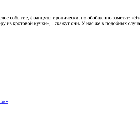
елое событие, французы иронически, но обобщенно заме­тят: «Это
ру из кротовой куч­ки», - скажут они. У нас же в подобных случ
нок»