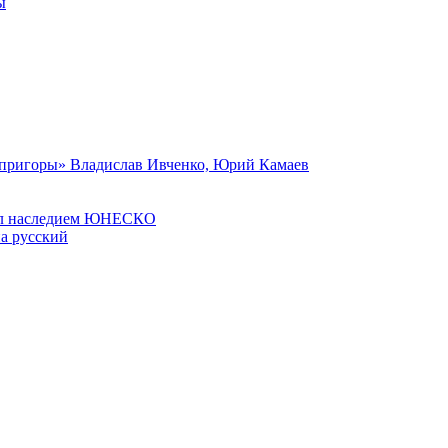
ы
опригоры» Владислав Ивченко, Юрий Камаев
тал наследием ЮНЕСКО
а русский