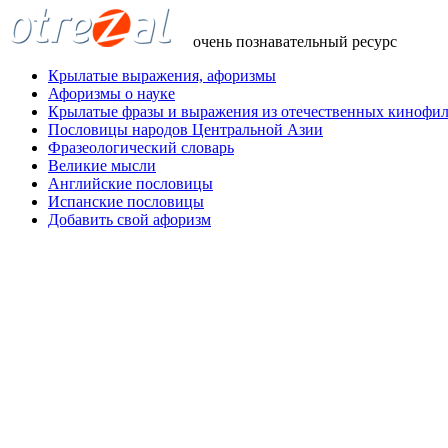
очень познавательный ресурс
Крылатые выражения, афоризмы
Афоризмы о науке
Крылатые фразы и выражения из отечественных кинофи
Пословицы народов Центральной Азии
Фразеологический словарь
Великие мысли
Английские пословицы
Испанские пословицы
Добавить свой афоризм