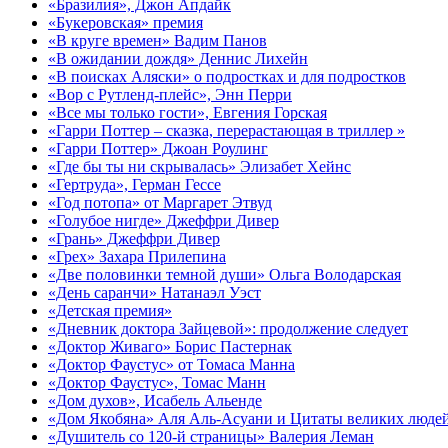
«Бразилия», Джон Апдайк
«Букеровская» премия
«В круге времен» Вадим Панов
«В ожидании дождя» Деннис Лихейн
«В поисках Аляски» о подростках и для подростков
«Вор с Рутленд-плейс», Энн Перри
«Все мы только гости», Евгения Горская
«Гарри Поттер – сказка, перерастающая в триллер »
«Гарри Поттер» Джоан Роулинг
«Где бы ты ни скрывалась» Элизабет Хейнс
«Гертруда», Герман Гессе
«Год потопа» от Маргарет Этвуд
«Голубое нигде» Джеффри Дивер
«Грань» Джеффри Дивер
«Грех» Захара Прилепина
«Две половинки темной души» Ольга Володарская
«День саранчи» Натанаэл Уэст
«Детская премия»
«Дневник доктора Зайцевой»: продолжение следует
«Доктор Живаго» Борис Пастернак
«Доктор Фаустус» от Томаса Манна
«Доктор Фаустус», Томас Манн
«Дом духов», Исабель Альенде
«Дом Якобяна» Аля Аль-Асуани и Цитаты великих люде
«Душитель со 120-й страницы» Валерия Леман