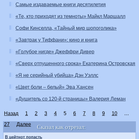
Самые издаваемые книги десятилетия
«Те, кто приходят из темноты» Майкл Маршалл
Софи Кинселла, «Тайный мир шопоголика»
«Завтрак у Тиффани»: кино и книга
«Голубое нигде» Джеффри Дивер
«Сверх отпущенного срока» Екатерина Островская
«Я не серийный убийца» Дэн Уэллс
«Цвет боли – белый» Эва Хансен
«Душитель со 120-й страницы» Валерия Леман
Назад
1
2
3
4
5
6
7
8
9
10
…
27
Далее
Сказал как отрезал:
В цейтнот попасть