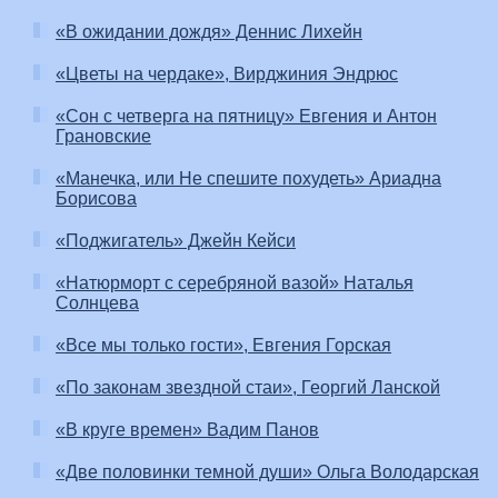
«В ожидании дождя» Деннис Лихейн
«Цветы на чердаке», Вирджиния Эндрюс
«Сон с четверга на пятницу» Евгения и Антон
Грановские
«Манечка, или Не спешите похудеть» Ариадна
Борисова
«Поджигатель» Джейн Кейси
«Натюрморт с серебряной вазой» Наталья
Солнцева
«Все мы только гости», Евгения Горская
«По законам звездной стаи», Георгий Ланской
«В круге времен» Вадим Панов
«Две половинки темной души» Ольга Володарская