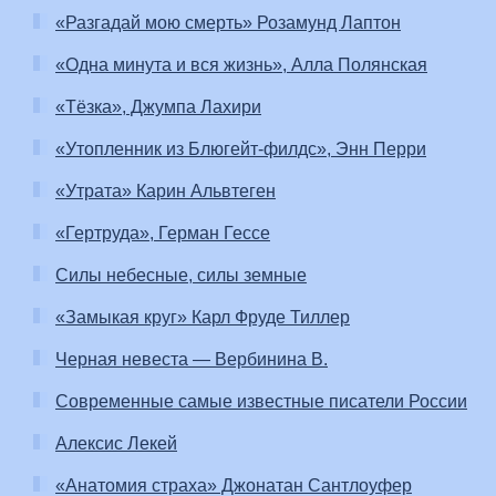
«Разгадай мою смерть» Розамунд Лаптон
«Одна минута и вся жизнь», Алла Полянская
«Тёзка», Джумпа Лахири
«Утопленник из Блюгейт-филдс», Энн Перри
«Утрата» Карин Альвтеген
«Гертруда», Герман Гессе
Силы небесные, силы земные
«Замыкая круг» Карл Фруде Тиллер
Черная невеста — Вербинина В.
Современные самые известные писатели России
Алексис Лекей
«Анатомия страха» Джонатан Сантлоуфер