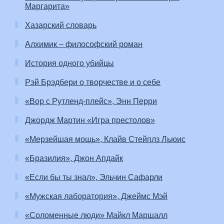
Маргарита»
Хазарский словарь
Алхимик – философский роман
История одного убийцы
Рэй Брэдбери о творчестве и о себе
«Вор с Рутленд-плейс», Энн Перри
Джордж Мартин «Игра престолов»
«Мерзейшая мощь», Клайв Стейплз Льюис
«Бразилия», Джон Апдайк
«Если бы ты знал», Эльчин Сафарли
«Мужская лаборатория», Джеймс Мэй
«Соломенные люди» Майкл Маршалл