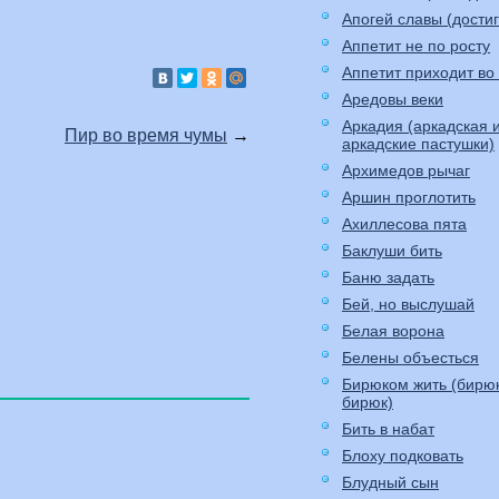
Апогей славы (до
Аппетит не по росту
Аппетит приходит во
Аредовы веки
Аркадия (аркадская 
Пир во время чумы
→
аркадские пастушки)
Архимедов рычаг
Аршин проглотить
Ахиллесова пята
Баклуши бить
Баню задать
Бей, но выслушай
Белая ворона
Белены объесться
Бирюком жить (бирю
бирюк)
Бить в набат
Блоху подковать
Блудный сын