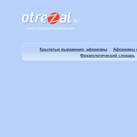
очень познавательный ресурс
Крылатые выражения, афоризмы
Афоризмы о
Фразеологический словарь