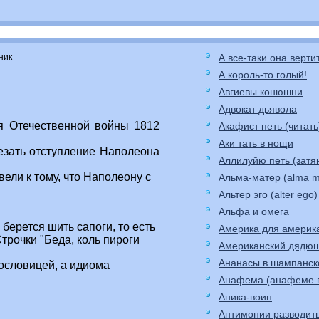
ник
А все-таки она верти
А король-то голый!
Авгиевы конюшни
Адвокат дьявола
я Отечественной войны 1812
Акафист петь (читать
Аки тать в нощи
езать отступление Hаполеона
Аллилуйю петь (затя
ели к тому, что Hаполеону с
Альма-матер (alma m
Альтер эго (alter ego)
Альфа и омега
берется шить сапоги, то есть
Америка для америк
рочки "Беда, коль пироги
Американский дядю
Ананасы в шампанс
пословицей, а идиома
.
Анафема (анафеме 
Аника-воин
Антимонии разводит