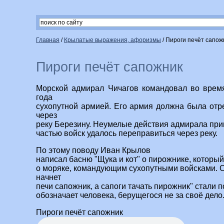
Главная
/
Крылатые выражения, афоризмы
/
Пироги печёт сапож
Пироги печёт сапожник
Морской адмирал Чичагов командовал во врем
года
сухопутной армией. Его армия должна была отр
через
реку Березину. Неумелые действия адмирала прив
частью войск удалось переправиться через реку.
По этому поводу Иван Крылов
написал басню "Щука и кот" о пирожнике, который 
о моряке, командующим сухопутными войсками. Ст
начнет
печи сапожник, а сапоги тачать пирожник" стали 
обозначает человека, берущегося не за своё дело
Пироги печёт сапожник