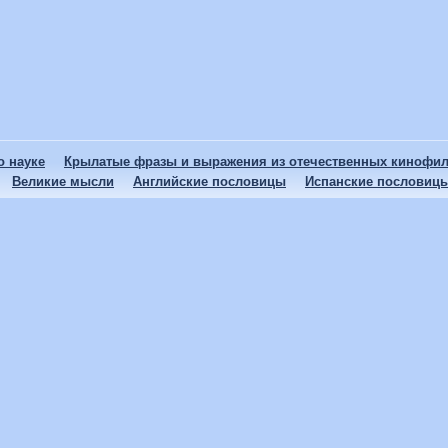
 науке
Крылатые фразы и выражения из отечественных кинофи
Великие мысли
Английские пословицы
Испанские пословиц