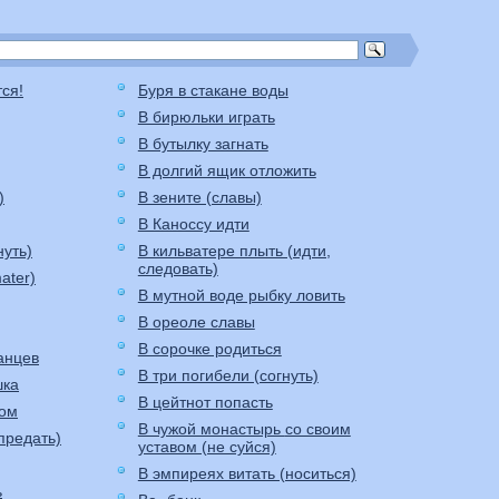
тся!
Буря в стакане воды
В бирюльки играть
В бутылку загнать
В долгий ящик отложить
)
В зените (славы)
В Каноссу идти
нуть)
В кильватере плыть (идти,
следовать)
ater)
В мутной воде рыбку ловить
В ореоле славы
В сорочке родиться
анцев
В три погибели (согнуть)
шка
В цейтнот попасть
ком
В чужой монастырь со своим
предать)
уставом (не суйся)
В эмпиреях витать (носиться)
ь