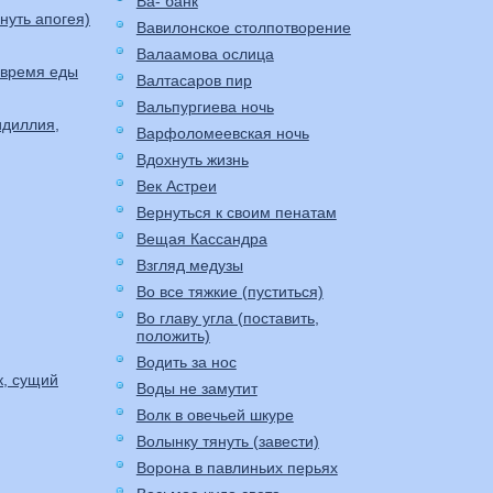
Ва- банк
стигнуть апогея)
Вавилонское столпотворение
Валаамова ослица
 время еды
Валтасаров пир
Вальпургиева ночь
идиллия,
Варфоломеевская ночь
Вдохнуть жизнь
Век Астреи
Вернуться к своим пенатам
Вещая Кассандра
Взгляд медузы
Во все тяжкие (пуститься)
Во главу угла (поставить,
положить)
Водить за нос
к, сущий
Воды не замутит
Волк в овечьей шкуре
Волынку тянуть (завести)
Ворона в павлиньих перьях