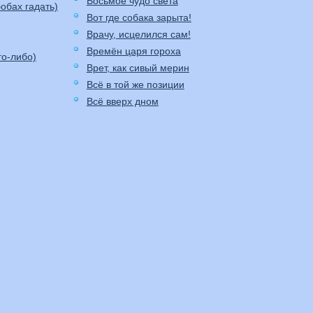
Восьмое чудо света
обах гадать)
Вот где собака зарыта!
Врачу, исцелился сам!
Времён царя гороха
го-либо)
Врет, как сивый мерин
Всё в той же позиции
Всё вверх дном