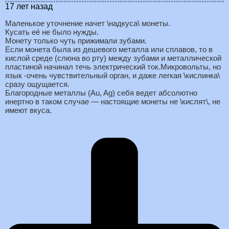
17 лет назад
Маленькое уточнение начет \надкуса\ монеты.
Кусать её не было нужды.
Монету только чуть прижимали зубами.
Если монета была из дешевого металла или сплавов, то в
кислой среде (слюна во рту) между зубами и металлической
пластиной начинал течь электрический ток.Микровольты, но
язык -очень чувствительный орган, и даже легкая \кислинка\
сразу ощущается.
Благородные металлы (Au, Ag) себя ведет абсолютно
инертно в таком случае — настоящие монеты не \кислят\, не
имеют вкуса.