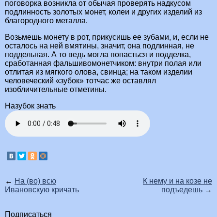
поговорка возникла от обычая проверять надкусом
подлинность золотых монет, колеи и других изделий из
благородного металла.
Возьмешь монету в рот, прикусишь ее зубами, и, если не
осталось на ней вмятины, значит, она подлинная, не
поддельная. А то ведь могла попасться и подделка,
сработанная фальшивомонетчиком: внутри полая или
отлитая из мягкого олова, свинца; на таком изделии
человеческий «зубок» тотчас же оставлял
изобличительные отметины.
Назубок знать
←
На (во) всю
К нему и на козе не
Ивановскую кричать
подъедешь
→
Подписаться