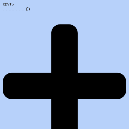
круть
…………….)))