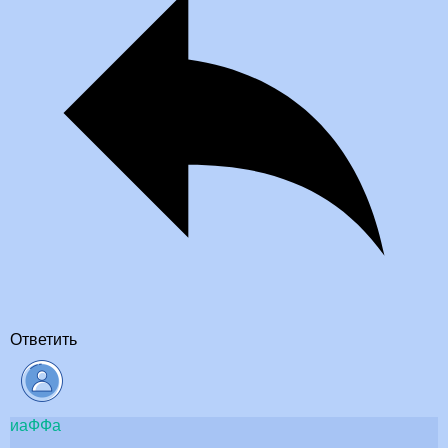
Ответить
иаФФа