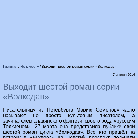
Главная
/
Не к месту
/
Выходит шестой роман серии «Волкодав»
7 апреля 2014
Выходит шестой роман серии
«Волкодав»
Писательницу из Петербурга Марию Семёнову часто
называют не просто культовым писателем, а
зачинателем славянского фэнтези, своего рода «русским
Толкиеном». 27 марта она представила публике свой
шестой роман цикла «Волкодав». Все, кто пришёл на
встречу в «Буквоед» на Невский проспект, получили