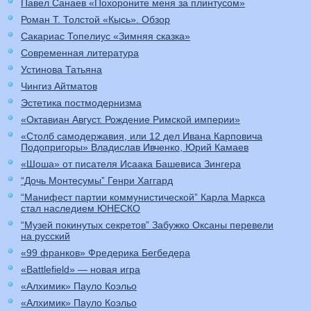
Павел Санаев «Похороните меня за плинтусом»
Роман Т. Толстой «Кысь». Обзор
Сакариас Топелиус «Зимняя сказка»
Современная литература
Устинова Татьяна
Чингиз Айтматов
Эстетика постмодернизма
«Октавиан Август. Рождение Римской империи»
«Столб самодержавия, или 12 дел Ивана Карповича
Подопригоры» Владислав Ивченко, Юрий Камаев
«Шоша» от писателя Исаака Башевиса Зингера
“Дочь Монтесумы” Генри Хаггард
“Манифест партии коммунистической” Карла Маркса
стал наследием ЮНЕСКО
“Музей покинутых секретов” Забужко Оксаны перевели
на русский
«99 франков» Фредерика Бегбедера
«Battlefield» — новая игра
«Алхимик» Пауло Коэльо
«Алхимик» Пауло Коэльо