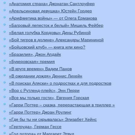
«Анатомия страха» Джонатан Сантлоуфер
«Апельсиновая девушка» Юстейн Гордер
«Арифметика войны» — от Олега Ермакова
«Багровый лепесток и белый» Мишель Фейбер
«Белая голубка Кордовы» Дины Рубиной
«Бой тигров в долине» Александры Марининой
«Бойцовский клуб» — книга или кино?
«Бразилия», Джон Апдайк
«Букеровская» премия
«В круге времен» Вадим Панов
«В ожидании дождя» Деннис Лихейн
«В поисках Аляски» о подростках и для подростков
«Вор с Рутленд-плейс», Энн Перри
«Все мы только гости», Евгения Горская
«Гарри Поттер – сказка, перерастающая в триллер »
«Гарри Поттер» Джоан Роулинг
«Где бы ты ни скрывалась» Элизабет Хейнс
«Гертруда», Герман Гессе
«Год потопа» от Маргарет Этвуд