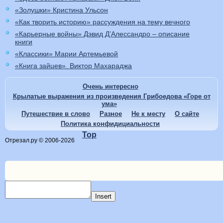
«Золушки» Кристина Ульсон
«Как творить историю» рассуждения на тему вечного
«Карьерные войны» Дэвид Д’Алессандро – описание
книги
«Классики» Марии Артемьевой
«Книга зайцев». Виктор Махараджа
Очень интересно
Крылатые выражения из произведения Грибоедова «Горе от
ума»
Путешествие в слово
Разное
Не к месту
О сайте
Политика конфидициальности
Top
Отрезал.ру © 2006-2026
Insert