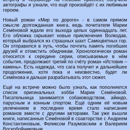
автографы и узнали, что ещё произойдёт с их любимым
героем.
Новый роман «Мир по дороге» - в самом прямом
смысле долгожданная книга, ведь почитатели Марии
Семёновой ждали его выхода целых одиннадцать лет.
Его обложка скрывает новые приключения Волкодав,
который выбрался из страшных шахт Самоцветных гор.
Он отправился в путь, чтобы почтить память погибших
друзей и отомстить обидчикам. Хронологически роман
относится к середине серии, описываемые в нём
события, продолжают третий по счёту роман «Истовик –
камень». Есть надежда, что сага получит и дальнейшее
продолжение, хотя пока и неизвестно, будет ли
Семёнова и дальше разрабатывать этот сюжет.
Ещё на встрече можно было узнать, как пополняется
список оригинальных хобби Марии Семёновой.
Писательница занимается собаководством, айкидо,
парусным и конным спортом. Ещё одним её новым
увлечением в последнее время стало написание
романов вместе с другими авторами. Так уже вышли
книги, написанные Семёновой в соавторстве с Андреем
Константиновым, Феликсом Разумовским и Валерием
Воскобойниковым.