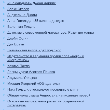
«Шоколадная» Джоан Харрис
Алекс Экслер
Анджелина Джоли
Анна Гавальда «35 кило надежды»
Валентин Пикуль
Детектив в современной литературе. Развитие жанра
Джейн Остин
Дэн Браун
Знаменитая вилла идет под снос
Издательство в Германии против слов «негр» и
«негритенок»
Коэльо Пауло
Ловцы удачи Алексея Пехова
Людмила Улицкая
Михаил Яворский «Обладатель»
Ника Гольц иллюстрирует последнюю книгу
Обнаружена сказка Андерсана написанная первой
Основные направления развития современной
литературы