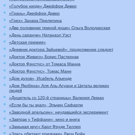
«Голубое нигде» Джеффри Дивер
«Грань» Джеффри Дивер
«Грех» Захара Прилепина
«Две половинки темной души» Ольга Володарская
«День саранчи» Натанаэл Уэст
«Детская премия»
«Дневник доктора Зайцевой»: продолжение следует
«Доктор Живаго» Борис Пастернак
«Доктор Фаустус» от Томаса Манна
«Доктор Фаустус», Томас Манн
«Дом духов», Исабель Альенде
«Дом Якобяна» Аля Аль-Асуани и Цитаты великих
людей
«Душитель со 120-й страницы» Валерия Леман
«Если бы ты знал», Эльчин Сафарли
«Заводной апельсин»: неудавшийся эксперимент
«Завтрак у Тиффани»: кино и книга
«Замыкая круг» Карл Фруде Тиллер
«Здесь обитают призраки» Джон Бойн