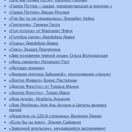
«Гарри Поттер – сказка, перерастающая в триллер »
«Гарри Поттер» Джоан Роулинг
«Где бы ты ни скрывалась» Элизабет Хейнс
«Гертруда», Герман Гессе
«Год потопа» от Маргарет Этвуд
«Голубое нигде» Джеффри Дивер
«Грань» Джеффри Дивер
«Грех» Захара Прилепина
«Две половинки темной души» Ольга Володарская
«День саранчи» Натанаэл Уэст
«Детская премия»
«Дневник доктора Зайцевой»: продолжение следует
«Доктор Живаго» Борис Пастернак
«Доктор Фаустус» от Томаса Манна
«Доктор Фаустус», Томас Манн
«Дом духов», Исабель Альенде
«Дом Якобяна» Аля Аль-Асуани и Цитаты великих
людей
«Душитель со 120-й страницы» Валерия Леман
«Если бы ты знал», Эльчин Сафарли
«Заводной апельсин»: неудавшийся эксперимент