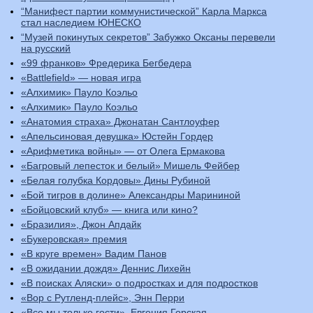
“Манифест партии коммунистической” Карла Маркса
стал наследием ЮНЕСКО
“Музей покинутых секретов” Забужко Оксаны перевели
на русский
«99 франков» Фредерика Бегбедера
«Battlefield» — новая игра
«Алхимик» Пауло Коэльо
«Алхимик» Пауло Коэльо
«Анатомия страха» Джонатан Сантлоуфер
«Апельсиновая девушка» Юстейн Гордер
«Арифметика войны» — от Олега Ермакова
«Багровый лепесток и белый» Мишель Фейбер
«Белая голубка Кордовы» Дины Рубиной
«Бой тигров в долине» Александры Марининой
«Бойцовский клуб» — книга или кино?
«Бразилия», Джон Апдайк
«Букеровская» премия
«В круге времен» Вадим Панов
«В ожидании дождя» Деннис Лихейн
«В поисках Аляски» о подростках и для подростков
«Вор с Рутленд-плейс», Энн Перри
«Все мы только гости», Евгения Горская