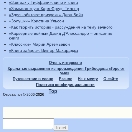
«Завтрак у Тиффани»: кино и книга
«Замыкая круг» Карл Фруде Тиллер
«Здесь обитают призраки» Джон Бойн
«Золушки» Кристина Ульсон
«Как творить историю» рассуждения на тему вечного
«Карьерные войны» Дэвид Д’Алессандро – описание
книги
«Классики» Марии Артемьевой
«Книга зайцев». Виктор Махараджа
Очень интересно
Крылатые выражения из произведения Грибоедова «Горе от
ума»
Путешествие в слово
Разное
Не к месту
О сайте
Политика конфидициальности
Top
Отрезал.ру © 2006-2026
Insert