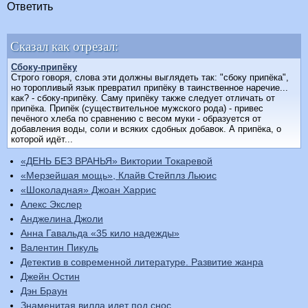
Ответить
Сказал как отрезал:
Сбоку-припёку
Строго говоря, слова эти должны выглядеть так: "сбоку припёка",
но торопливый язык превратил припёку в таинственное наречие...
как? - сбоку-припёку. Саму припёку также следует отличать от
припёка. Припёк (существительное мужского рода) - привес
печёного хлеба по сравнению с весом муки - образуется от
добавления воды, соли и всяких сдобных добавок. А припёка, о
которой идёт...
«ДЕНЬ БЕЗ ВРАНЬЯ» Виктории Токаревой
«Мерзейшая мощь», Клайв Стейплз Льюис
«Шоколадная» Джоан Харрис
Алекс Экслер
Анджелина Джоли
Анна Гавальда «35 кило надежды»
Валентин Пикуль
Детектив в современной литературе. Развитие жанра
Джейн Остин
Дэн Браун
Знаменитая вилла идет под снос