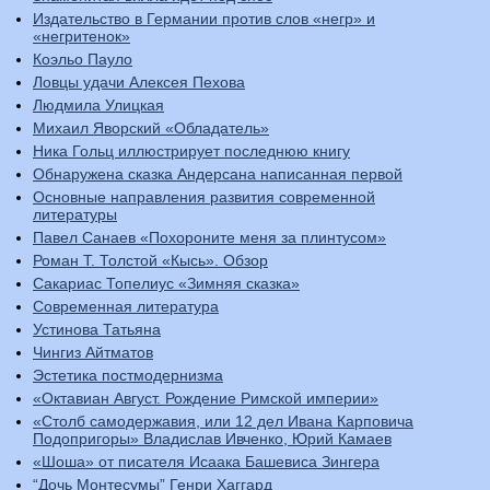
Издательство в Германии против слов «негр» и
«негритенок»
Коэльо Пауло
Ловцы удачи Алексея Пехова
Людмила Улицкая
Михаил Яворский «Обладатель»
Ника Гольц иллюстрирует последнюю книгу
Обнаружена сказка Андерсана написанная первой
Основные направления развития современной
литературы
Павел Санаев «Похороните меня за плинтусом»
Роман Т. Толстой «Кысь». Обзор
Сакариас Топелиус «Зимняя сказка»
Современная литература
Устинова Татьяна
Чингиз Айтматов
Эстетика постмодернизма
«Октавиан Август. Рождение Римской империи»
«Столб самодержавия, или 12 дел Ивана Карповича
Подопригоры» Владислав Ивченко, Юрий Камаев
«Шоша» от писателя Исаака Башевиса Зингера
“Дочь Монтесумы” Генри Хаггард