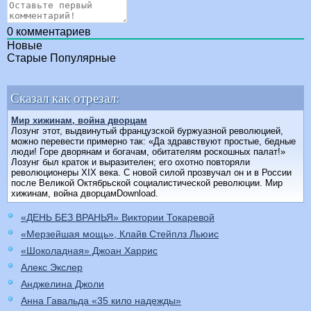
0
комментариев
Новые
Старые
Популярные
Сказал как отрезал:
Мир хижинам, война дворцам
Лозунг этот, выдвинутый французской буржуазной революцией,
можно перевести примерно так: «Да здравствуют простые, бедные
люди! Горе дворянам и богачам, обитателям роскошных палат!»
Лозунг был краток и выразителен; его охотно повторяли
революционеры XIX века. С новой силой прозвучал он и в России
после Великой Октябрьской социалистической революции. Мир
хижинам, война дворцамDownload.
«ДЕНЬ БЕЗ ВРАНЬЯ» Виктории Токаревой
«Мерзейшая мощь», Клайв Стейплз Льюис
«Шоколадная» Джоан Харрис
Алекс Экслер
Анджелина Джоли
Анна Гавальда «35 кило надежды»