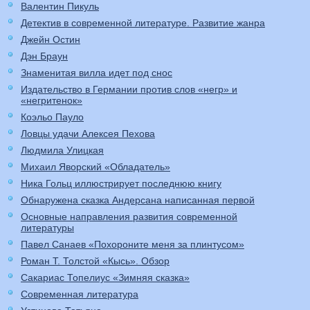
Валентин Пикуль
Детектив в современной литературе. Развитие жанра
Джейн Остин
Дэн Браун
Знаменитая вилла идет под снос
Издательство в Германии против слов «негр» и
«негритенок»
Коэльо Пауло
Ловцы удачи Алексея Пехова
Людмила Улицкая
Михаил Яворский «Обладатель»
Ника Гольц иллюстрирует последнюю книгу
Обнаружена сказка Андерсана написанная первой
Основные направления развития современной
литературы
Павел Санаев «Похороните меня за плинтусом»
Роман Т. Толстой «Кысь». Обзор
Сакариас Топелиус «Зимняя сказка»
Современная литература