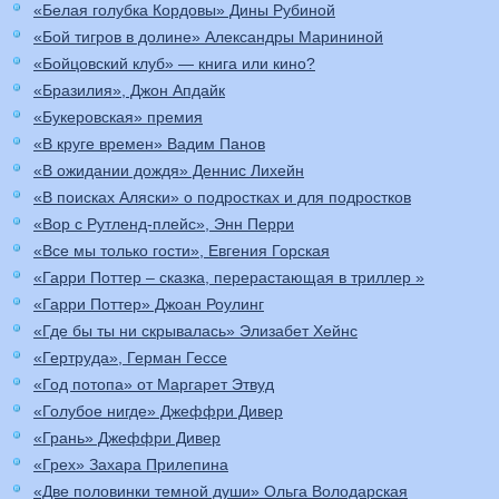
«Белая голубка Кордовы» Дины Рубиной
«Бой тигров в долине» Александры Марининой
«Бойцовский клуб» — книга или кино?
«Бразилия», Джон Апдайк
«Букеровская» премия
«В круге времен» Вадим Панов
«В ожидании дождя» Деннис Лихейн
«В поисках Аляски» о подростках и для подростков
«Вор с Рутленд-плейс», Энн Перри
«Все мы только гости», Евгения Горская
«Гарри Поттер – сказка, перерастающая в триллер »
«Гарри Поттер» Джоан Роулинг
«Где бы ты ни скрывалась» Элизабет Хейнс
«Гертруда», Герман Гессе
«Год потопа» от Маргарет Этвуд
«Голубое нигде» Джеффри Дивер
«Грань» Джеффри Дивер
«Грех» Захара Прилепина
«Две половинки темной души» Ольга Володарская