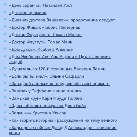
«День саранчи» Натанаэл Уэст
«Детская премия»
«Дневник доктора Зайцевой»: продолжение следует
«Доктор Живаго» Борис Пастернак
«Доктор Фаустус» от Томаса Манна
«Доктор Фаустус», Томас Манн
«Дом духов», Исабель Альенде
«Дом Якобяна» Аля Аль-Асуани и Цитаты великих
людей
«Душитель со 120-й страницы» Валерия Леман
«Если бы ты знал», Эльчин Сафарли
«Заводной апельсин»: неудавшийся эксперимент
«Завтрак у Тиффани»: кино и книга
«Замыкая круг» Карл Фруде Тиллер
«Здесь обитают призраки» Джон Бойн
«Золушки» Кристина Ульсон
«Как творить историю» рассуждения на тему вечного
«Карьерные войны» Дэвид Д’Алессандро – описание
книги