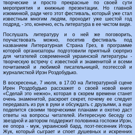
творческие и просто прекрасные по своей сути
мероприятия и книжные презентации. Но главной
изюминкой, ради чего этот фестиваль, который уже стал
известным многим людям, проходит уже шестой год
подряд, - это, конечно, есть литература в ее чистом виде.
Послушать литературу и о ней же поговорить,
поучаствовать можно, посетив фестиваль под
названием Литературная Страна Грез, в программе
которой организаторы подготовили приятный сюрприз
для читателей современной украинской литературы -
творческую встречу с известной и знаменитой и всеми
почитаемой и любимой писательницей, поэтессой и
журналисткой Ирэн Роздобудько.
В воскресенье, 7 июля, в 17.00 на Литературной сцене
Ирен Роздобудько расскажет о своей новой книге
«Сделай это нежно», которая в скорем времени станет
очень знаменитой, раскроет секрет, почему ее следует
передавать из рук в руки и обсуждать с друзьями, а еще
поделится своими творческими планами и охотно даст
ответы на вопросы читателей. Интересную беседу со
звездной и автором поддержит половинка госпожи Ирэн,
ее опора - муж, украинский бард, поэт-песенник Игорь
Жук, который сыграет и споет душевных и искренних