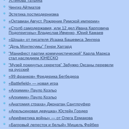
Устинова Татьяна
Чингиз Айтматов
Эстетика постмодернизма
«Октавиан Август. Рождение Римской империи»
«Столб самодержавия, или 12 дел Ивана Карповича
Подопригоры» Владислав Ивченко, Юрий Камаев
«Шоша» от писателя Исаака Башевиса Зингера
“Дочь Монтесумы” Генри Хаггард
“Манифест партии коммунистической” Карла Маркса
стал наследием ЮНЕСКО
“Музей покинутых секретов” Забужко Оксаны перевели
на русский
«99 франков» Фредерика Бегбедера
«Battlefield» — новая игра
«Алхимик» Пауло Коэльо
«Алхимик» Пауло Коэльо
«Анатомия страха» Джонатан Сантлоуфер
«Апельсиновая девушка» Юстейн Гордер
«Арифметика войны» — от Олега Ермакова
«Багровый лепесток и белый» Мишель Фейбер