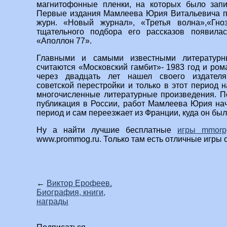
магнитофонные пленки, на которых было запи
Первые издания Мамлеева Юрия Витальевича по
журн. «Новый журнал», «Третья волна»,«Гно
тщательного подбора его рассказов появил
«Аполлон 77».
Главными и самыми известными литературн
считаются «Московский гамбит»- 1983 год и ром
через двадцать лет нашел своего издателя
советской перестройки и только в этот период 
многочисленные литературные произведения. П
публикация в России, работ Мамлеева Юрия нача
период и сам переезжает из Франции, куда он был
Ну а найти лучшие бесплатные
игры mmorp
www.prommog.ru. Только там есть отличные игры 
←
Виктор Ерофеев.
Биография, книги,
награды