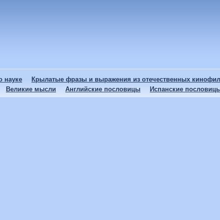
 науке
Крылатые фразы и выражения из отечественных кинофи
Великие мысли
Английские пословицы
Испанские пословиц