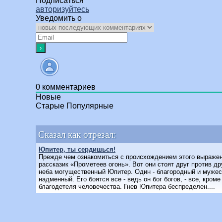
Подписаться
авторизуйтесь
Уведомить о
0
комментариев
Новые
Старые
Популярные
Сказал как отрезал:
Юпитер, ты сердишься!
Прежде чем ознакомиться с происхождением этого выра­жен
рассказик «Прометеев огонь». Вот они стоят друг против др
неба могущественный Юпитер. Один - благородный и мужес
надменный. Его боят­ся все - ведь он бог богов, - все, кроме
благодетеля человечества. Гнев Юпитера беспре­делен....