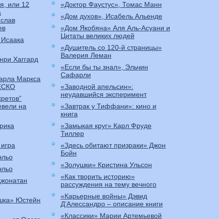
я, или 12
«Доктор Фаустус», Томас Манн
а
«Дом духов», Исабель Альенде
слав
ев
«Дом Якобяна» Аля Аль-Асуани и
Цитаты великих людей
 Исаака
«Душитель со 120-й страницы»
Валерия Леман
нри Хаггард
«Если бы ты знал», Эльчин
Сафарли
Карла Маркса
ЕСКО
«Заводной апельсин»:
неудавшийся эксперимент
кретов”
евели на
«Завтрак у Тиффани»: кино и
книга
рика
«Замыкая круг» Карл Фруде
Тиллер
 игра
«Здесь обитают призраки» Джон
Бойн
эльо
«Золушки» Кристина Ульсон
эльо
«Как творить историю»
Джонатан
рассуждения на тему вечного
«Карьерные войны» Дэвид
шка» Юстейн
Д’Алессандро – описание книги
«Классики» Марии Артемьевой