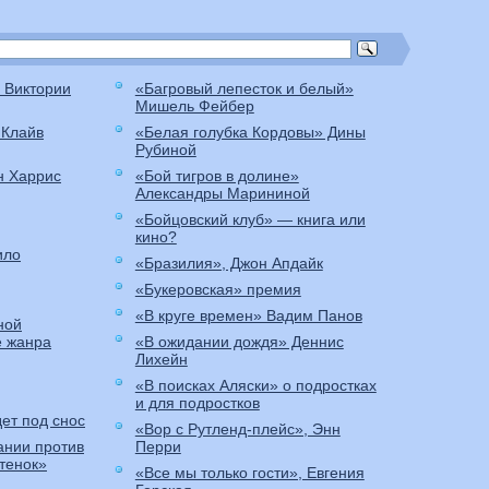
 Виктории
«Багровый лепесток и белый»
Мишель Фейбер
 Клайв
«Белая голубка Кордовы» Дины
Рубиной
н Харрис
«Бой тигров в долине»
Александры Марининой
«Бойцовский клуб» — книга или
кино?
ило
«Бразилия», Джон Апдайк
«Букеровская» премия
«В круге времен» Вадим Панов
ной
е жанра
«В ожидании дождя» Деннис
Лихейн
«В поисках Аляски» о подростках
и для подростков
ет под снос
«Вор с Рутленд-плейс», Энн
ании против
Перри
итенок»
«Все мы только гости», Евгения