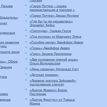
Горская
я Пехова
«Гарри Поттер – сказка,
перерастающая в триллер »
«Гарри Поттер» Джоан Роулинг
бладатель»
«Где бы ты ни скрывалась»
ирует
Элизабет Хейнс
«Гертруда», Герман Гессе
Андерсана
«Год потопа» от Маргарет Этвуд
ия развития
«Голубое нигде» Джеффри Дивер
туры
«Грань» Джеффри Дивер
роните меня
«Грех» Захара Прилепина
«Две половинки темной души»
ысь». Обзор
Ольга Володарская
«Зимняя
«День саранчи» Натанаэл Уэст
«Детская премия»
тура
«Дневник доктора Зайцевой»:
продолжение следует
«Доктор Живаго» Борис
низма
Пастернак
ождение
«Доктор Фаустус» от Томаса
Манна