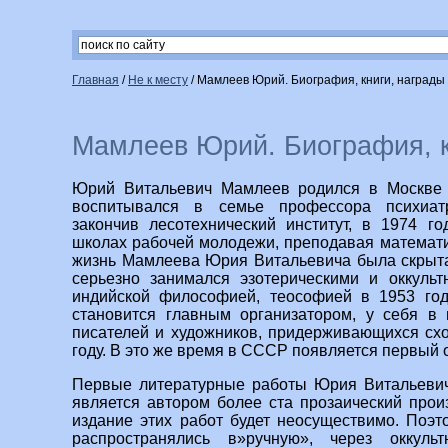
Главная
/
Не к месту
/
Мамлеев Юрий. Биография, книги, награды
Мамлеев Юрий. Биография, к
Юрий Витальевич Мамлеев родился в Москве 
воспитывался в семье профессора психиатр
закончив лесотехнический институт, в 1974 г
школах рабочей молодежи, преподавая математи
жизнь Мамлеева Юрия Витальевича была скрыта
серьезно занимался эзотерическими и оккуль
индийской философией, теософией в 1953 го
становится главным организатором, у себя в 
писателей и художников, придерживающихся сх
году. В это же время в СССР появляется первый 
Первые литературные работы Юрия Витальевича
является автором более ста прозаический прои
издание этих работ будет неосуществимо. Поэт
распространялись в»ручную», через оккуль