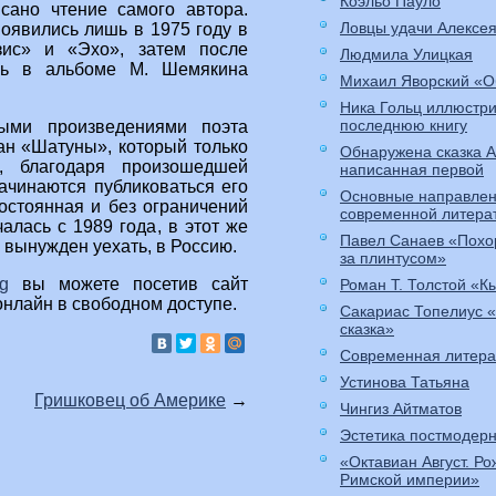
Коэльо Пауло
сано чтение самого автора.
Ловцы удачи Алексе
явились лишь в 1975 году в
зис» и «Эхо», затем после
Людмила Улицкая
ась в альбоме М. Шемякина
Михаил Яворский «О
Ника Гольц иллюстр
последнюю книгу
ыми произведениями поэта
ан «Шатуны», который только
Обнаружена сказка 
, благодаря произошедшей
написанная первой
начинаются публиковаться его
Основные направлен
остоянная и без ограничений
современной литера
лась с 1989 года, в этот же
Павел Санаев «Похо
 вынужден уехать, в Россию.
за плинтусом»
g
вы можете посетив сайт
Роман Т. Толстой «К
онлайн в свободном доступе.
Сакариас Топелиус 
сказка»
Современная литера
Устинова Татьяна
Гришковец об Америке
→
Чингиз Айтматов
Эстетика постмодер
«Октавиан Август. Р
Римской империи»