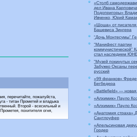
«Столб самодержави
дел Ивана Карпович
Подопригоры» Влади
Ивченко, Юрий Кама
«Шоша» от писателя
Башевиса Зингера
“Дочь Монтесумы” Ге
“Манифест партии
коммунистической” 
стал наследием ЮН
“Музей покинутых се
Забужко Оксаны пер
русский
«99 франков» Фреде
Бегбедера
«Battlefield» — новая
ия, перечитайте, пожалуйста,
«Алхимик» Пауло Ко
уга - титан Прометей и вла­дыка
«Алхимик» Пауло Ко
твенный. Второй - всесильный и
 Прометея, похити­теля огня,
«Анатомия страха» 
Сантлоуфер
«Апельсиновая деву
Гордер