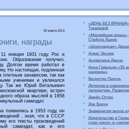
«ДЕНЬ БЕЗ ВРАНЬЯ»
Токаревой
20 марта 2013
«Мерзейшая мощь»,
Стейплз Льюис
ниги, награды
«Шоколадная» Джоа
Алекс Экслер
11 января 1931 году. Рос и
ии. Образование получил,
Анджелина Джоли
оду. Долгое время работал в
Анна Гавальда «35 к
ку. Но настоящая, подлинная
надежды»
 плотным занавесом, так как
Валентин Пикуль
тными учениями и увлекался
ду. Так же Юрий Витальевич
Детектив в современ
литературе. Развити
московской квартире, встреч
одного образа мыслей в 1958
Джейн Остин
оккультный самиздат.
Дэн Браун
 появились в 1953 году, он
Знаменитая вилла ид
зведений , зная, что в СССР
Издательство в Герм
ому его тексты произведений
слов «негр» и «негр
тный самиздат, как и его