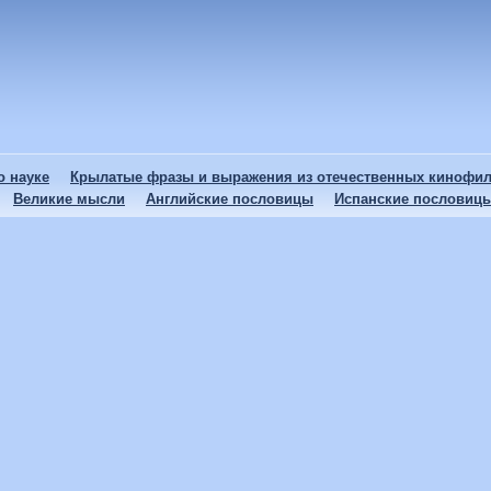
 науке
Крылатые фразы и выражения из отечественных кинофи
Великие мысли
Английские пословицы
Испанские пословиц