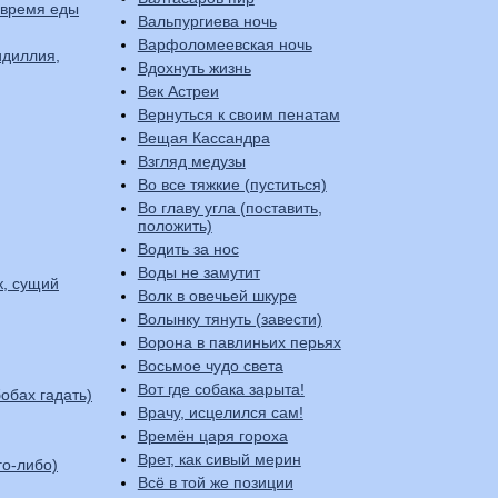
 время еды
Вальпургиева ночь
Варфоломеевская ночь
идиллия,
Вдохнуть жизнь
Век Астреи
Вернуться к своим пенатам
Вещая Кассандра
Взгляд медузы
Во все тяжкие (пуститься)
Во главу угла (поставить,
положить)
Водить за нос
Воды не замутит
к, сущий
Волк в овечьей шкуре
Волынку тянуть (завести)
Ворона в павлиньих перьях
Восьмое чудо света
Вот где собака зарыта!
обах гадать)
Врачу, исцелился сам!
Времён царя гороха
Врет, как сивый мерин
го-либо)
Всё в той же позиции