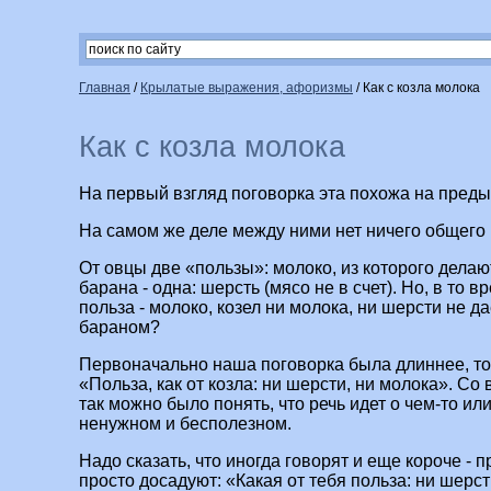
Главная
/
Крылатые выражения, афоризмы
/
Как с козла молока
Как с козла молока
На первый взгляд поговорка эта похожа на пред
На самом же деле между ними нет ничего общего 
От овцы две «пользы»: молоко, из которого делают
барана - одна: шерсть (мясо не в счет). Но, в то в
польза - молоко, козел ни молока, ни шерсти не да
бараном?
Первоначально наша поговорка была длиннее, точ
«Польза, как от козла: ни шерсти, ни молока». Со
так можно было понять, что речь идет о чем-то ил
ненужном и бесполезном.
Надо сказать, что иногда говорят и еще короче - п
просто досадуют: «Какая от тебя польза: ни шерст