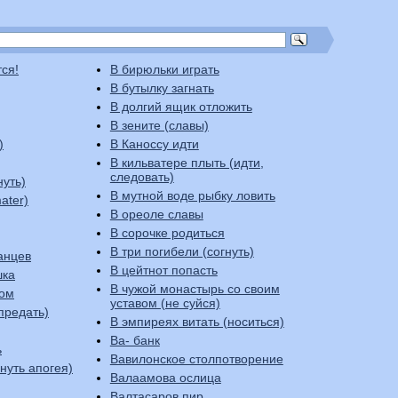
тся!
В бирюльки играть
В бутылку загнать
В долгий ящик отложить
В зените (славы)
)
В Каноссу идти
В кильватере плыть (идти,
следовать)
нуть)
В мутной воде рыбку ловить
ater)
В ореоле славы
В сорочке родиться
В три погибели (согнуть)
анцев
В цейтнот попасть
шка
В чужой монастырь со своим
ком
уставом (не суйся)
предать)
В эмпиреях витать (носиться)
Ва- банк
ь
Вавилонское столпотворение
стигнуть апогея)
Валаамова ослица
Валтасаров пир