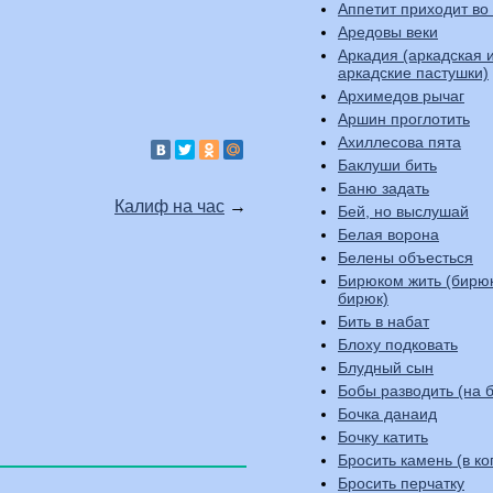
Аппетит приходит во
Аредовы веки
Аркадия (аркадская 
аркадские пастушки)
Архимедов рычаг
Аршин проглотить
Ахиллесова пята
Баклуши бить
Баню задать
Калиф на час
→
Бей, но выслушай
Белая ворона
Белены объесться
Бирюком жить (бирю
бирюк)
Бить в набат
Блоху подковать
Блудный сын
Бобы разводить (на б
Бочка данаид
Бочку катить
Бросить камень (в ко
Бросить перчатку