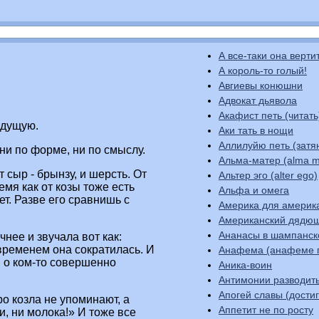
А все-таки она верти
А король-то голый!
Авгиевы конюшни
Адвокат дьявола
Акафист петь (читать
ыдущую.
Аки тать в нощи
Аллилуйю петь (затя
ни по форме, ни по смыслу.
Альма-матер (alma m
 сыр - брынзу, и шерсть. От
Альтер эго (alter ego)
ремя как от козы тоже есть
Альфа и омега
ет. Разве его сравнишь с
Америка для америк
Американский дядю
Ананасы в шампанс
нее и звучала вот как:
 временем она сократилась. И
Анафема (анафеме 
и о ком-то совершенно
Аника-воин
Антимонии разводит
Апогей славы (до
ро козла не упоминают, а
Аппетит не по росту
и, ни молока!» И тоже все