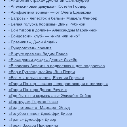
«Анатомия страха» Джонатан Сантлоуфер
«Апельсиновая девушка» Юстейн Гордер
«Арифметика войны» — от Олега Ермакова
«Багровый лепесток и белый» Мишель Фейбер
«Белая голубка Кордовы» Дины Рубиной
«Бой тигров в долине» Александры Марининой
«Бойцовский клуб» — книга или кино?
«Бразилия», Джон Апдайк
«Букеровская» премия
«В круге времен» Вадим Панов
«В ожидании дождя» Деннис Лихейн
«В поисках Аляски» о подростках и для подростков
«Вор с Рутленд-плейс», Энн Перри
«Все мы только гости», Евгения Горская
«Гарри Поттер – сказка, перерастающая в триллер »
«Гарри Поттер» Джоан Роулинг
«Где бы ты ни скрывалась» Элизабет Хейнс
«Гертруда», Герман Гессе
«Год потопа» от Маргарет Этвуд
«Голубое нигде» Джеффри Дивер
«Грань» Джеффри Дивер
«Грех» Захара Прилепина