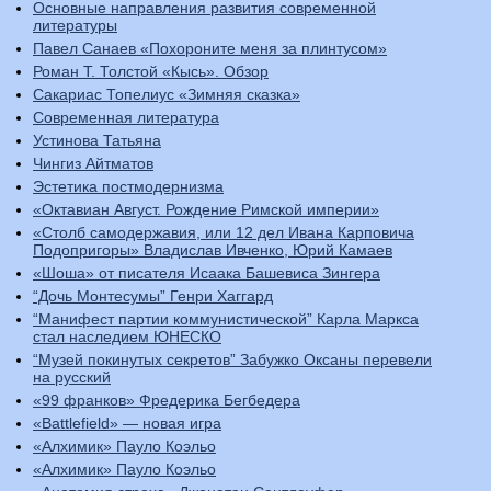
Основные направления развития современной
литературы
Павел Санаев «Похороните меня за плинтусом»
Роман Т. Толстой «Кысь». Обзор
Сакариас Топелиус «Зимняя сказка»
Современная литература
Устинова Татьяна
Чингиз Айтматов
Эстетика постмодернизма
«Октавиан Август. Рождение Римской империи»
«Столб самодержавия, или 12 дел Ивана Карповича
Подопригоры» Владислав Ивченко, Юрий Камаев
«Шоша» от писателя Исаака Башевиса Зингера
“Дочь Монтесумы” Генри Хаггард
“Манифест партии коммунистической” Карла Маркса
стал наследием ЮНЕСКО
“Музей покинутых секретов” Забужко Оксаны перевели
на русский
«99 франков» Фредерика Бегбедера
«Battlefield» — новая игра
«Алхимик» Пауло Коэльо
«Алхимик» Пауло Коэльо