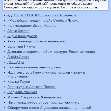
слова "сладкий" и "солёный" происходят от общего корня.
Солодкий, по-старорусски - вкусный. Со слов апостола солью...
«ДЕНЬ БЕЗ ВРАНЬЯ» Виктории Токаревой
«Мерзейшая мощь», Клайв Стейплз Льюис
«Шоколадная» Джоан Харрис
Алекс Экслер
Анджелина Джоли
Анна Гавальда «35 кило надежды»
Валентин Пикуль
Детектив в современной литературе. Развитие жанра
Джейн Остин
Дэн Браун
Знаменитая вилла идет под снос
Издательство в Германии против слов «негр» и
«негритенок»
Коэльо Пауло
Ловцы удачи Алексея Пехова
Людмила Улицкая
Михаил Яворский «Обладатель»
Ника Гольц иллюстрирует последнюю книгу
Обнаружена сказка Андерсана написанная первой