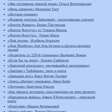
«Две половинки темной души» Ольга Володарская
«День саранчи» Натанаэл Уэст
«Детская премия»
«Дневник доктора Зайцевой»: продолжение следует
«Доктор Живаго» Борис Пастернак
«Доктор Фаустус» от Томаса Манна
«Доктор Фаустус», Томас Манн
«Дом духов», Исабель Альенде
«Дом Якобяна» Аля Аль-Асуани и Цитаты великих
людей
«Душитель со 120-й страницы» Валерия Леман
«Если бы ты знал», Эльчин Сафарли
«Заводной апельсин»: неудавшийся эксперимент
«Завтрак у Тиффани»: кино и книга
«Замыкая круг» Карл Фруде Тиллер
«Здесь обитают призраки» Джон Бойн
«Золушки» Кристина Ульсон
«Как творить историю» рассуждения на тему вечного
«Карьерные войны» Дэвид Д’Алессандро – описание
книги
«Классики» Марии Артемьевой
«Книга зайцев». Виктор Махараджа